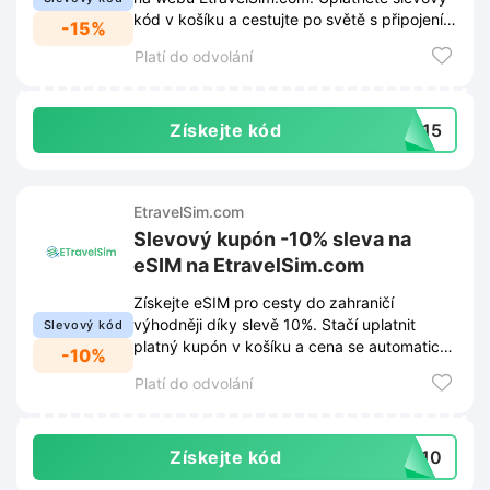
kód v košíku a cestujte po světě s připojením
-15%
za výhodnější cenu.
Platí do odvolání
Získejte kód
TS15
EtravelSim.com
Slevový kupón -10% sleva na
eSIM na EtravelSim.com
Získejte eSIM pro cesty do zahraničí
výhodněji díky slevě 10%. Stačí uplatnit
Slevový kód
platný kupón v košíku a cena se automaticky
-10%
sníží.
Platí do odvolání
Získejte kód
LK10