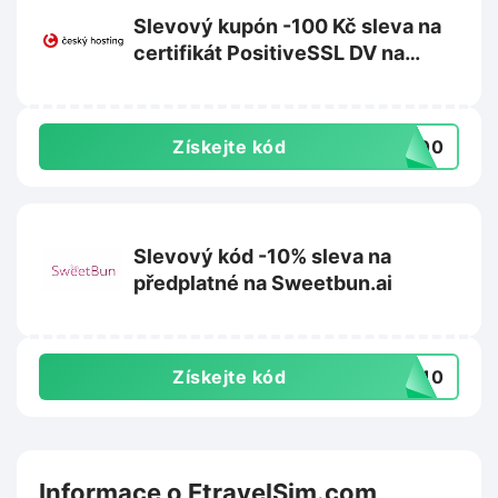
Slevový kupón -100 Kč sleva na
certifikát PositiveSSL DV na
Cesky-hosting.cz
Získejte kód
E100
Slevový kód -10% sleva na
předplatné na Sweetbun.ai
Získejte kód
ET10
Informace o EtravelSim.com