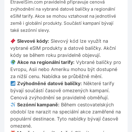
EtravelSim.com pravidelně připravuje cenová
zvýhodnění na vybrané datové balíčky a regionální
eSIM tarify. Akce se mohou vztahovat na jednotlivé
země i globální produkty. Součástí kampaní bývají
také sezónní slevy.
Slevové kódy:
Slevový kód lze využít na
vybrané eSIM produkty a datové balíčky. Akční
kódy se během roku pravidelně objevují.
Akce na regionální tarify:
Vybrané balíčky pro
Evropu, Asii nebo Ameriku mohou být dostupné
za nižší cenu. Nabídka se průběžně mění.
Zvýhodněné datové balíčky:
Některé tarify
bývají součástí časově omezených kampaní.
Cenová zvýhodnění se pravidelně obměňují.
Sezónní kampaně:
Během cestovatelských
období lze narazit na speciální akce zaměřené na
populární destinace. Tyto nabídky bývají časově
omezené.