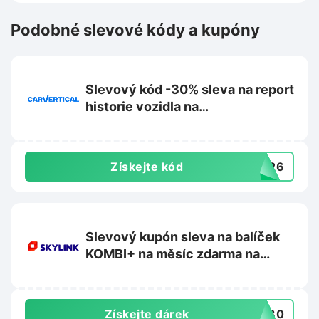
Podobné slevové kódy a kupóny
Slevový kód -30% sleva na report
historie vozidla na
Carvertical.com
Získejte kód
2026
Slevový kupón sleva na balíček
KOMBI+ na měsíc zdarma na
Skylink.cz
Získejte dárek
OB30