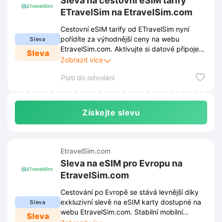
Sleva na cestovní eSIM tarify
ETravelSim na EtravelSim.com
Cestovní eSIM tarify od ETravelSim nyní
pořídíte za výhodnější ceny na webu
Sleva
EtravelSim.com. Aktivujte si datové připojení
Sleva
v zahraničí okamžitě a bez nutnosti měnit
Zobrazit více
fyzickou SIM kartu.
Platí do odvolání
Získejte slevu
EtravelSim.com
Sleva na eSIM pro Evropu na
EtravelSim.com
Cestování po Evropě se stává levnější díky
exkluzivní slevě na eSIM karty dostupné na
Sleva
webu EtravelSim.com. Stabilní mobilní
Sleva
připojení bez poplatků za roaming nyní