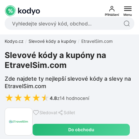
Přihlášení
Menu
Kodyo.cz
Slevové kódy a kupóny
EtravelSim.com
Slevové kódy a kupóny na
EtravelSim.com
Zde najdete ty nejlepší slevové kódy a slevy na
EtravelSim.com
★
★
★
★
★
4.8
z
14 hodnocení
Sledovat
Sdílet
Do obchodu