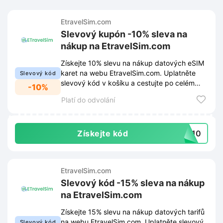
EtravelSim.com
Slevový kupón -10% sleva na
nákup na EtravelSim.com
Získejte 10% slevu na nákup datových eSIM
karet na webu EtravelSim.com. Uplatněte
Slevový kód
slevový kód v košíku a cestujte po celém
-10%
světě za výhodnější ceny.
Platí do odvolání
Získejte kód
TS10
EtravelSim.com
Slevový kód -15% sleva na nákup
na EtravelSim.com
Získejte 15% slevu na nákup datových tarifů
na webu EtravelSim.com. Uplatněte slevový
Slevový kód