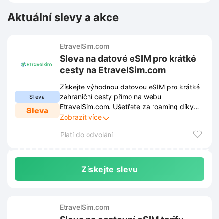
Aktuální slevy a akce
EtravelSim.com
Sleva na datové eSIM pro krátké
cesty na EtravelSim.com
Získejte výhodnou datovou eSIM pro krátké
zahraniční cesty přímo na webu
Sleva
EtravelSim.com. Ušetřete za roaming díky
Sleva
cenově dostupnému připojení v mnoha
Zobrazit více
zemích světa.
Platí do odvolání
Získejte slevu
EtravelSim.com