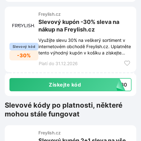
Freylish.cz
Slevový kupón -30% sleva na
nákup na Freylish.cz
Využijte slevu 30% na veškerý sortiment v
internetovém obchodě Freylish.cz. Uplatněte
Slevový kód
tento výhodný kupón v košíku a získejte
-30%
okamžitou úsporu při nákupu.
Platí do 31.12.2026
Získejte kód
ND30
Slevové kódy po platnosti, některé
mohou stále fungovat
Freylish.cz
Slevový kupón 2+1 sleva na vše