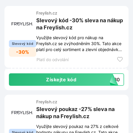
Freylish.cz
Slevový kód -30% sleva na nákup
na Freylish.cz
Využijte slevový kód pro nákup na
Freylish.cz se zvýhodněním 30%. Tato akce
Slevový kód
platí pro celý sortiment a zlevní objednávku
-30%
ihned po vložení do košíku.
Platí do odvolání
Získejte kód
EY30
Freylish.cz
Slevový poukaz -27% sleva na
nákup na Freylish.cz
Využijte slevový poukaz na 27% z celkové
hodnoty nákupu na Freylish.cz. Tato akce
Slevový kód