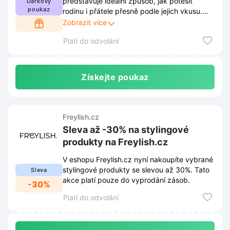
představuje ideální způsob, jak potěšit
Dárkový
poukaz
rodinu i přátele přesně podle jejich vkusu.
Obdarovaní si díky tomuto řešení vyberou
Zobrazit více
vysněný dárek samostatně a s naprostou
Platí do odvolání
svobodou.
Získejte poukaz
Freylish.cz
Sleva až -30% na stylingové
produkty na Freylish.cz
V eshopu Freylish.cz nyní nakoupíte vybrané
stylingové produkty se slevou až 30%. Tato
Sleva
akce platí pouze do vyprodání zásob.
-30%
Platí do odvolání