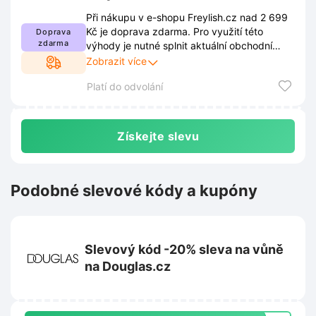
Při nákupu v e-shopu Freylish.cz nad 2 699
Kč je doprava zdarma. Pro využití této
Doprava
zdarma
výhody je nutné splnit aktuální obchodní
podmínky. Kompletní pravidla jsou dostupná
Zobrazit více
na webových stránkách a mohou se
Platí do odvolání
průběžně měnit.
Získejte slevu
Podobné slevové kódy a kupóny
Slevový kód -20% sleva na vůně
na Douglas.cz