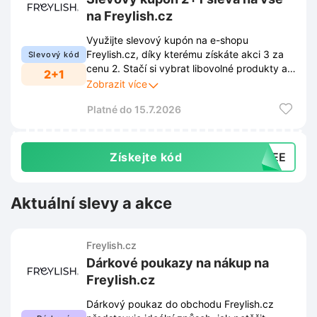
na Freylish.cz
Využijte slevový kupón na e-shopu
Freylish.cz, díky kterému získáte akci 3 za
Slevový kód
cenu 2. Stačí si vybrat libovolné produkty a
2+1
uplatnit slevu při dokončení objednávky.
Zobrazit více
Platné do 15.7.2026
Získejte kód
FREE
Aktuální slevy a akce
Freylish.cz
Dárkové poukazy na nákup na
Freylish.cz
Dárkový poukaz do obchodu Freylish.cz