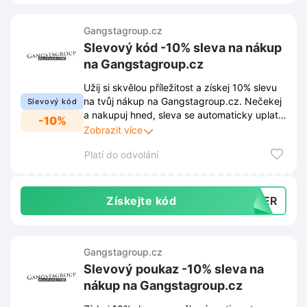
Gangstagroup.cz
Slevový kód -10% sleva na nákup
na Gangstagroup.cz
Užij si skvělou příležitost a získej 10% slevu
na tvůj nákup na Gangstagroup.cz. Nečekej
Slevový kód
a nakupuj hned, sleva se automaticky uplatní
-10%
po zadání slevového kódu v košíku.
Zobrazit více
Platí do odvolání
Získejte kód
MMER
Gangstagroup.cz
Slevový poukaz -10% sleva na
nákup na Gangstagroup.cz