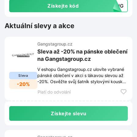
Získejte kód
RING
Aktuální slevy a akce
Gangstagroup.cz
Sleva až -20% na pánske oblečení
na Gangstagroup.cz
V eshopu Gangstagroup.cz ulovíte vybrané
pánské oblečení v akci s lákavou slevou až
Sleva
-20%. Osvěžte svůj šatník stylovými kousky
-20%
za skvělé ceny.
Platí do odvolání
Získejte slevu