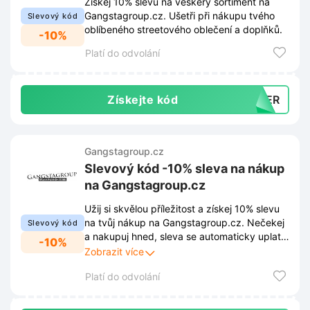
Získej 10% slevu na veškerý sortiment na
Gangstagroup.cz. Ušetři při nákupu tvého
Slevový kód
oblíbeného streetového oblečení a doplňků.
-10%
Platí do odvolání
Získejte kód
NTER
Gangstagroup.cz
Slevový kód -10% sleva na nákup
na Gangstagroup.cz
Užij si skvělou příležitost a získej 10% slevu
na tvůj nákup na Gangstagroup.cz. Nečekej
Slevový kód
a nakupuj hned, sleva se automaticky uplatní
-10%
po zadání slevového kódu v košíku.
Zobrazit více
Platí do odvolání