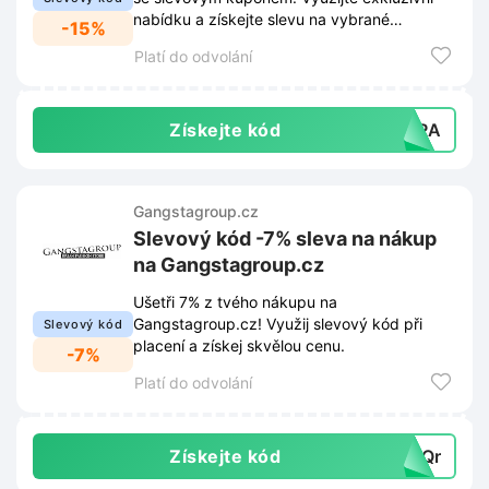
nabídku a získejte slevu na vybrané
-15%
produkty.
Platí do odvolání
Získejte kód
XTRA
Gangstagroup.cz
Slevový kód -7% sleva na nákup
na Gangstagroup.cz
Ušetři 7% z tvého nákupu na
Gangstagroup.cz! Využij slevový kód při
Slevový kód
placení a získej skvělou cenu.
-7%
Platí do odvolání
Získejte kód
u3Qr