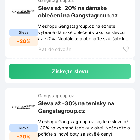
Gangstagroup.cz
Sleva až -20% na dámske
oblečení na Gangstagroup.cz
V eshopu Gangstagroup.cz naleznete
vybrané dámské oblečení v akci se slevou
Sleva
až -20%. Neotálejte a obohaťte svůj šatník o
-20%
nové kousky za skvělé ceny.
Platí do odvolání
Získejte slevu
Gangstagroup.cz
Sleva až -30% na tenisky na
Gangstagroup.cz
V eshopu Gangstagroup.cz najdete slevu až
-30% na vybrané tenisky v akci. Nečekejte a
Sleva
pořiďte si nové boty za skvělé ceny!
-30%