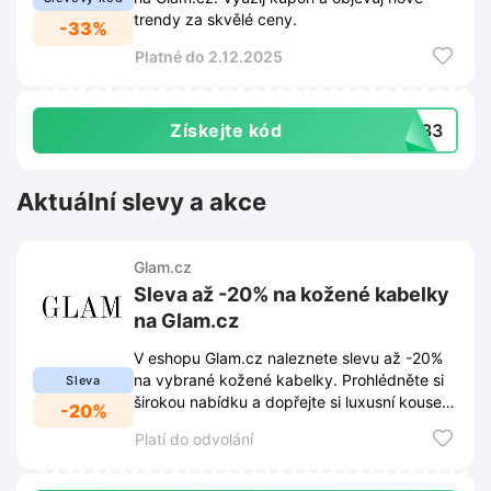
trendy za skvělé ceny.
-33%
Platné do 2.12.2025
Získejte kód
UR33
Aktuální slevy a akce
Glam.cz
Sleva až -20% na kožené kabelky
na Glam.cz
V eshopu Glam.cz naleznete slevu až -20%
na vybrané kožené kabelky. Prohlédněte si
Sleva
širokou nabídku a dopřejte si luxusní kousek
-20%
za výhodnou cenu.
Platí do odvolání