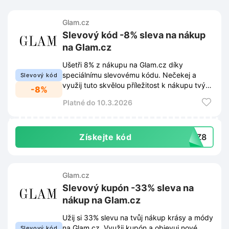
Glam.cz
Slevový kód -8% sleva na nákup
na Glam.cz
Ušetři 8% z nákupu na Glam.cz díky
speciálnímu slevovému kódu. Nečekej a
Slevový kód
využij tuto skvělou příležitost k nákupu tvých
-8%
oblíbených produktů.
Platné do 10.3.2026
Získejte kód
MDZ8
Glam.cz
Slevový kupón -33% sleva na
nákup na Glam.cz
Užij si 33% slevu na tvůj nákup krásy a módy
na Glam.cz. Využij kupón a objevuj nové
Slevový kód