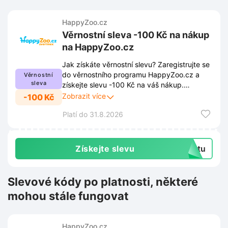
HappyZoo.cz
Věrnostní sleva -100 Kč na nákup
na HappyZoo.cz
Jak získáte věrnostní slevu? Zaregistrujte se
do věrnostního programu HappyZoo.cz a
Věrnostní
sleva
získejte slevu -100 Kč na váš nákup.
Věrnostní program přináší exkluzivní výhody
Zobrazit více
-100 Kč
pro stálé zákazníky. Více informací naleznete
Platí do 31.8.2026
v odkazu.
Získejte slevu
extu
Slevové kódy po platnosti, některé
mohou stále fungovat
HappyZoo.cz