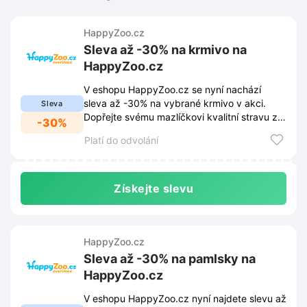
HappyZoo.cz
Sleva až -30% na krmivo na
HappyZoo.cz
V eshopu HappyZoo.cz se nyní nachází
sleva až -30% na vybrané krmivo v akci.
Sleva
Dopřejte svému mazlíčkovi kvalitní stravu za
-30%
skvělé ceny.
Platí do odvolání
Získejte slevu
HappyZoo.cz
Sleva až -30% na pamlsky na
HappyZoo.cz
V eshopu HappyZoo.cz nyní najdete slevu až