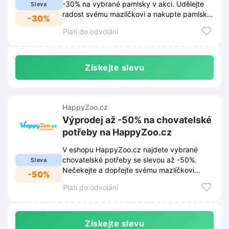
-30% na vybrané pamlsky v akci. Udělejte
Sleva
radost svému mazlíčkovi a nakupte pamlsky
-30%
za super ceny.
Platí do odvolání
Získejte slevu
HappyZoo.cz
Výprodej až -50% na chovatelské
potřeby na HappyZoo.cz
V eshopu HappyZoo.cz najdete vybrané
chovatelské potřeby se slevou až -50%.
Sleva
Nečekejte a dopřejte svému mazlíčkovi
-50%
radost za skvělou cenu.
Platí do odvolání
Získejte slevu