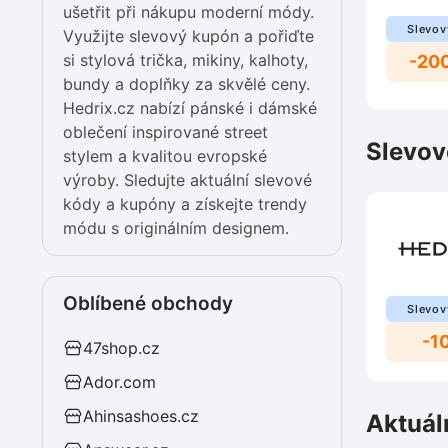
ušetřit při nákupu moderní módy.
Slevov
Využijte slevový kupón a pořiďte
si stylová trička, mikiny, kalhoty,
-20
bundy a doplňky za skvělé ceny.
Hedrix.cz nabízí pánské i dámské
oblečení inspirované street
Slevov
stylem a kvalitou evropské
výroby. Sledujte aktuální slevové
kódy a kupóny a získejte trendy
módu s originálním designem.
Oblíbené obchody
Slevov
-1
47shop.cz
Ador.com
Ahinsashoes.cz
Aktuál