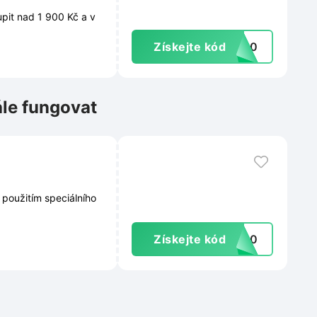
pit nad 1 900 Kč a v
Získejte kód
y200
ále fungovat
 použitím speciálního
Získejte kód
KA10