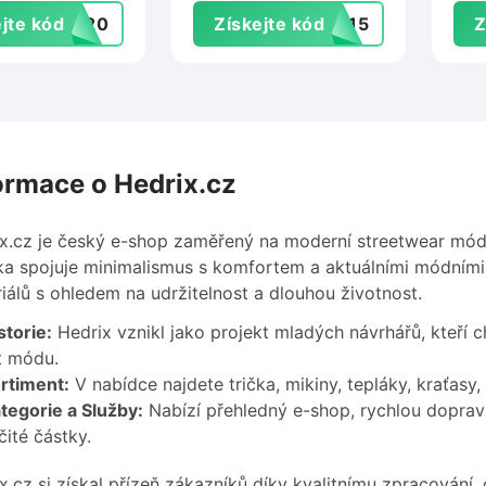
op.cz
Queens.cz
Leo
jte kód
UM20
Získejte kód
EL15
Z
ormace o Hedrix.cz
x.cz je český e-shop zaměřený na moderní streetwear módu 
a spojuje minimalismus s komfortem a aktuálními módními
iálů s ohledem na udržitelnost a dlouhou životnost.
storie:
Hedrix vznikl jako projekt mladých návrhářů, kteří c
t módu.
rtiment:
V nabídce najdete trička, mikiny, tepláky, kraťasy,
tegorie a Služby:
Nabízí přehledný e-shop, rychlou dopra
čité částky.
x.cz si získal přízeň zákazníků díky kvalitnímu zpracování