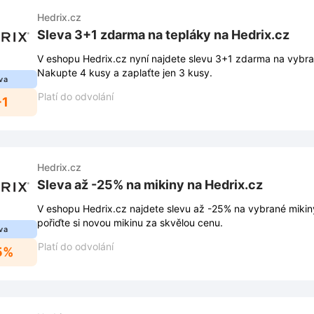
Hedrix.cz
Sleva 3+1 zdarma na tepláky na Hedrix.cz
V eshopu Hedrix.cz nyní najdete slevu 3+1 zdarma na vybra
Nakupte 4 kusy a zaplaťte jen 3 kusy.
va
Platí do odvolání
+1
Hedrix.cz
Sleva až -25% na mikiny na Hedrix.cz
V eshopu Hedrix.cz najdete slevu až -25% na vybrané mikiny
pořiďte si novou mikinu za skvělou cenu.
va
Platí do odvolání
5%