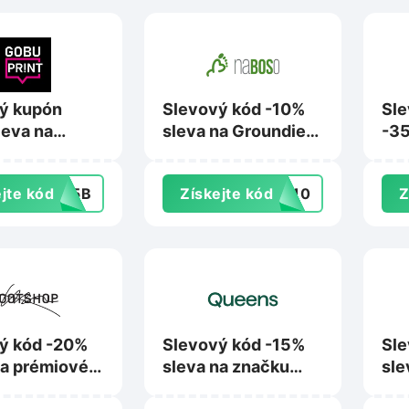
ý kupón
Slevový kód -10%
Sle
leva na
sleva na Groundies,
-35
na
Angles a Rayve na
nák
int.cz
NaBoso.cz
na 
jte kód
485B
Získejte kód
TE10
Z
ý kód -20%
Slevový kód -15%
Sle
na prémiové
sleva na značku
sle
 na
Diesel na
Tri