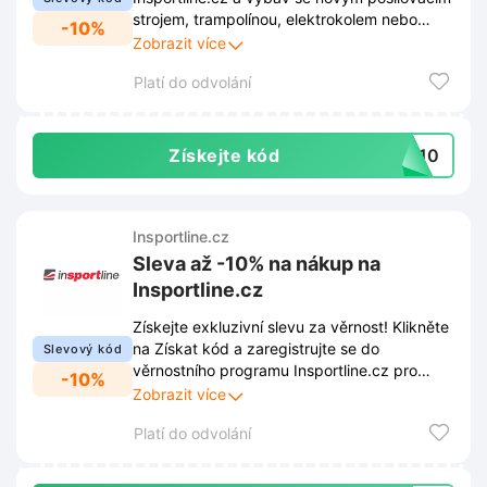
strojem, trampolínou, elektrokolem nebo
-10%
třeba vybavením na jógu. Nakupuj výhodněji
Zobrazit více
a dosáhni svých cílů!
Platí do odvolání
Získejte kód
sp10
Insportline.cz
Sleva až -10% na nákup na
Insportline.cz
Získejte exkluzivní slevu za věrnost! Klikněte
na Získat kód a zaregistrujte se do
Slevový kód
věrnostního programu Insportline.cz pro
-10%
slevu až 10 % na další nákupy. Více informací
Zobrazit více
naleznete v odkazu.
Platí do odvolání