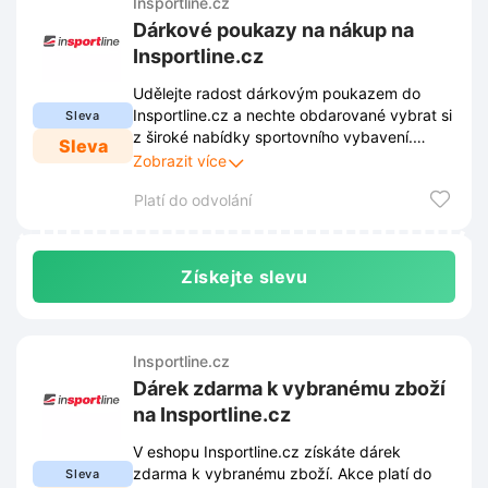
Insportline.cz
Dárkové poukazy na nákup na
Insportline.cz
Udělejte radost dárkovým poukazem do
Insportline.cz a nechte obdarované vybrat si
Sleva
z široké nabídky sportovního vybavení.
Sleva
Ideální dárek pro každého, kdo miluje pohyb
Zobrazit více
a aktivní životní styl.
Platí do odvolání
Získejte slevu
Insportline.cz
Dárek zdarma k vybranému zboží
na Insportline.cz
V eshopu Insportline.cz získáte dárek
zdarma k vybranému zboží. Akce platí do
Sleva