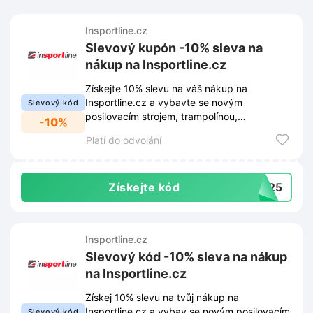
Insportline.cz
Slevový kupón -10% sleva na
nákup na Insportline.cz
Získejte 10% slevu na váš nákup na
Insportline.cz a vybavte se novým
Slevový kód
posilovacím strojem, trampolínou,
-10%
elektrokolem nebo třeba vybavením na jógu.
Platí do odvolání
Získejte kód
ez25
Insportline.cz
Slevový kód -10% sleva na nákup
na Insportline.cz
Získej 10% slevu na tvůj nákup na
Insportline.cz a vybav se novým posilovacím
Slevový kód