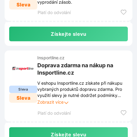
vyprodání zásob.
Sleva
Platí do odvolání
Získejte slevu
Insportline.cz
Doprava zdarma na nákup na
Insportline.cz
V eshopu Insportline.cz získate při nákupu
vybraných produktů dopravu zdarma. Pro
Sleva
využití slevy je nutné dodržet podmínky
Sleva
stanovené obchodem. Tyto podmínky jsou
Zobrazit více
zveřejněny na webových stránkách obchodu
Platí do odvolání
a mohou se průběžně měnit.
Získejte slevu