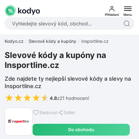
Přihlášení
Menu
Kodyo.cz
Slevové kódy a kupóny
Insportline.cz
Slevové kódy a kupóny na
Insportline.cz
Zde najdete ty nejlepší slevové kódy a slevy na
Insportline.cz
★
★
★
★
★
4.8
z
21 hodnocení
Sledovat
Sdílet
Do obchodu