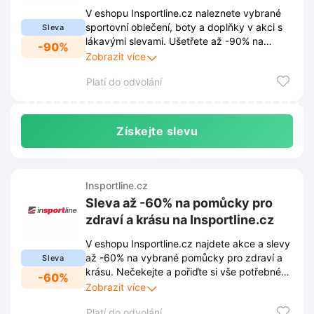
Insportline.cz
V eshopu Insportline.cz naleznete vybrané
sportovní oblečení, boty a doplňky v akci s
Sleva
lákavými slevami. Ušetřete až -90% na
-90%
kvalitní vybavení pro váš aktivní životní styl.
Zobrazit více
Platí do odvolání
Získejte slevu
Insportline.cz
Sleva až -60% na pomůcky pro
zdraví a krásu na Insportline.cz
V eshopu Insportline.cz najdete akce a slevy
až -60% na vybrané pomůcky pro zdraví a
Sleva
krásu. Nečekejte a pořiďte si vše potřebné
-60%
pro vaše zdraví a krásu za skvělé ceny.
Zobrazit více
Platí do odvolání