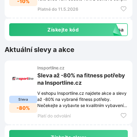
-10%
vybraného zboží.
Platné do 11.5.2026
Získejte kód
ása
Aktuální slevy a akce
Insportline.cz
Sleva až -80% na fitness potřeby
na Insportline.cz
V eshopu Insportline.cz najdete akce a slevy
až -80% na vybrané fitness potřeby.
Sleva
Nečekejte a vybavte se kvalitním vybavením
-80%
za zlomek ceny.
Platí do odvolání