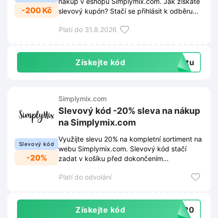
nákup v eshopu Simplymix.com. Jak získáte
-200 Kč
slevový kupón? Stačí se přihlásit k odběru
newsletteru prostřednictvím vyskakovacího
Platí do 31.8.2026
okna na webových stránkách. Přihlášením k
odběru zajistíte stálý přehled o všech
novinkách, akcích i exkluzivních nabídkách.
Získejte kód
extu
Simplymix.com
Slevový kód -20% sleva na nákup
na Simplymix.com
Využijte slevu 20% na kompletní sortiment na
Slevový kód
webu Simplymix.com. Slevový kód stačí
-20%
zadat v košíku před dokončením
objednávky.
Platí do odvolání
Získejte kód
IC20