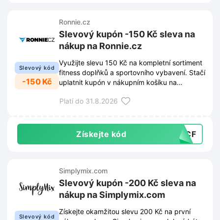
Ronnie.cz
Slevový kupón -150 Kč sleva na
nákup na Ronnie.cz
Využijte slevu 150 Kč na kompletní sortiment
Slevový kód
fitness doplňků a sportovního vybavení. Stačí
-150 Kč
uplatnit kupón v nákupním košíku na
Ronnie.cz a celková cena objednávky se
Platí do 31.8.2026
okamžitě sníží.
Získejte kód
02CF
Simplymix.com
Slevový kupón -200 Kč sleva na
nákup na Simplymix.com
Získejte okamžitou slevu 200 Kč na první
Slevový kód