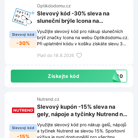
Optikdodomu.cz
Slevový kód -30% sleva na
sluneční brýle Icona na
Optikdodomu.cz
Využijte slevový kód pro nákup slunečních
Slevový kód
brýlí značky Icona na webu Optikdodomu.cz.
-30%
Při uplatnění kódu v košíku získáte slevu 30%
na vybrané modely.
Platí do 18.8.2026
Získejte kód
ka30
Nutrend.cz
Slevový kupón -15% sleva na
gely, nápoje a tyčinky Nutrend na
Nutrend.cz
Využijte slevový kód pro nákup gelů, nápojů
Slevový kód
a tyčinek Nutrend se slevou 15%. Sportovní
-15%
výživa je nyní dostupnější pro všechny