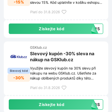
-15%
slevou 15%. Kód uplatníte v košíku eshopu
Superpotraviny-naturalis.cz pro výhodnější
Platí do 31.8.2026
pořízení kvalitních superpotravin.
Získejte kód
OB15
GSKlub.cz
Slevový kupón -30% sleva na
nákup na GSKlub.cz
Využijte slevový kupón na 30% slevu při
Slevový kód
nákupu na webu GSKlub.cz. Ušetřete za
-30%
nákup oblíbených produktů díky této
výhodné nabídce.
Platí do 31.8.2026
Získejte kód
30GS