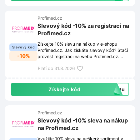
Profimed.cz
Slevový kód -10% za registraci na
Profimed.cz
Získejte 10% slevu na nákup v e-shopu
Slevový kód
Profimed.cz. Jak získáte slevový kód? Stačí
-10%
provést registraci na webu Profimed.cz.
Následně obdržíte slevový kód přímo na
Platí do 31.8.2026
zadanou e-mailovou adresu. Využijte tuto
možnost pro výhodnější pořízení produktů z
nabídky.
Získejte kód
extu
Profimed.cz
Slevový kód -10% sleva na nákup
na Profimed.cz
Využijte 10% slevu na veškerý sortiment v