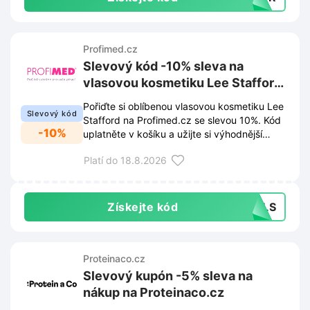
Profimed.cz
Slevový kód -10% sleva na
vlasovou kosmetiku Lee Stafford
na Profimed.cz
Pořiďte si oblíbenou vlasovou kosmetiku Lee
Slevový kód
Stafford na Profimed.cz se slevou 10%. Kód
-10%
uplatněte v košíku a užijte si výhodnější
nákup péče o vlasy.
Platí do 18.8.2026
Získejte kód
KPLS
Proteinaco.cz
Slevový kupón -5% sleva na
nákup na Proteinaco.cz