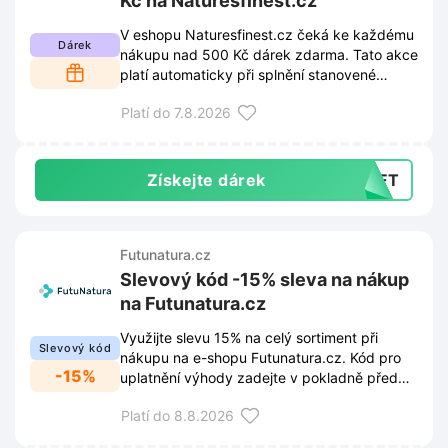
Kč na Naturesfinest.cz
V eshopu Naturesfinest.cz čeká ke každému
Dárek
nákupu nad 500 Kč dárek zdarma. Tato akce
platí automaticky při splnění stanovené
hodnoty objednávky v košíku. Stačí vybrat
Platí do 7.8.2026
oblíbené produkty a bonus se přibalí k
zásilce bez dalších poplatků.
Získejte dárek
GIFT
Futunatura.cz
Slevový kód -15% sleva na nákup
na Futunatura.cz
Využijte slevu 15% na celý sortiment při
Slevový kód
nákupu na e-shopu Futunatura.cz. Kód pro
-15%
uplatnění výhody zadejte v pokladně před
dokončením objednávky.
Platí do 8.8.2026