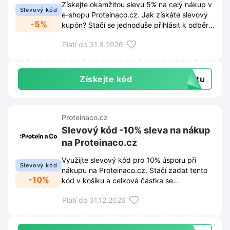
Získejte okamžitou slevu 5% na celý nákup v
Slevový kód
e-shopu Proteinaco.cz. Jak získáte slevový
-5%
kupón? Stačí se jednoduše přihlásit k odběru
newsletteru prostřednictvím vyskakovacího
Platí do 31.8.2026
okna na webových stránkách. Díky registraci
již neuniknou žádné novinky, akce ani
exkluzivní nabídky.
Získejte kód
extu
Proteinaco.cz
Slevový kód -10% sleva na nákup
na Proteinaco.cz
Využijte slevový kód pro 10% úsporu při
Slevový kód
nákupu na Proteinaco.cz. Stačí zadat tento
-10%
kód v košíku a celková částka se
automaticky sníží.
Platí do 31.12.2026