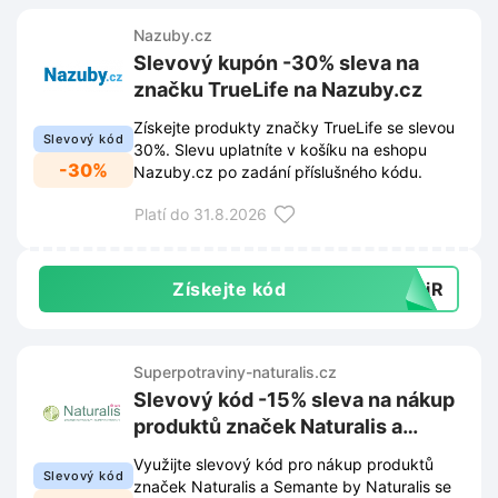
Nazuby.cz
Slevový kupón -30% sleva na
značku TrueLife na Nazuby.cz
Získejte produkty značky TrueLife se slevou
Slevový kód
30%. Slevu uplatníte v košíku na eshopu
-30%
Nazuby.cz po zadání příslušného kódu.
Platí do 31.8.2026
Získejte kód
yyiR
Superpotraviny-naturalis.cz
Slevový kód -15% sleva na nákup
produktů značek Naturalis a
Semante by Naturalis na
Využijte slevový kód pro nákup produktů
Slevový kód
Superpotraviny-naturalis.cz
značek Naturalis a Semante by Naturalis se