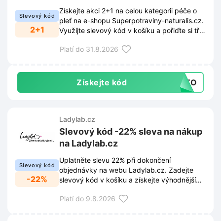
naturalis.cz
Získejte akci 2+1 na celou kategorii péče o
Slevový kód
pleť na e-shopu Superpotraviny-naturalis.cz.
2+1
Využijte slevový kód v košíku a pořiďte si tři
produkty za cenu dvou.
Platí do 31.8.2026
Získejte kód
LETO
Ladylab.cz
Slevový kód -22% sleva na nákup
na Ladylab.cz
Uplatněte slevu 22% při dokončení
Slevový kód
objednávky na webu Ladylab.cz. Zadejte
-22%
slevový kód v košíku a získejte výhodnější
cenu za vybrané produkty.
Platí do 9.8.2026