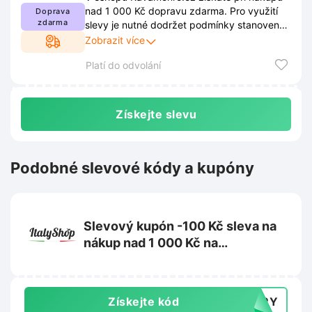
nad 1 000 Kč dopravu zdarma. Pro využití
Doprava
zdarma
slevy je nutné dodržet podmínky stanovené
obchodem. Tyto podmínky jsou zveřejněny
Zobrazit více
na webových stránkách obchodu a mohou
Platí do odvolání
se průběžně měnit.
Získejte slevu
Podobné slevové kódy a kupóny
Slevový kupón -100 Kč sleva na
nákup nad 1 000 Kč na
ItalyShop.cz
Získejte kód
TERY