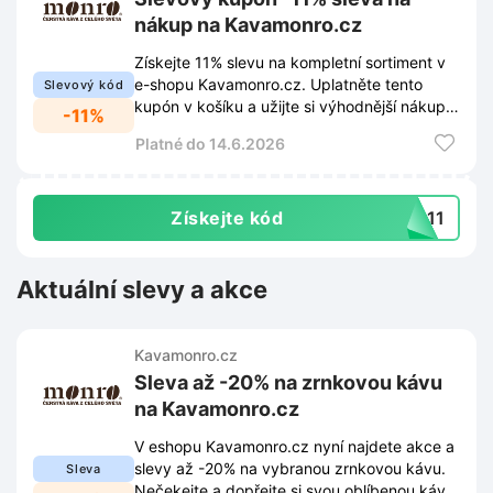
nákup na Kavamonro.cz
Získejte 11% slevu na kompletní sortiment v
e-shopu Kavamonro.cz. Uplatněte tento
Slevový kód
kupón v košíku a užijte si výhodnější nákup
-11%
čerstvé kávy.
Platné do 14.6.2026
Získejte kód
va11
Aktuální slevy a akce
Kavamonro.cz
Sleva až -20% na zrnkovou kávu
na Kavamonro.cz
V eshopu Kavamonro.cz nyní najdete akce a
slevy až -20% na vybranou zrnkovou kávu.
Sleva
Nečekejte a dopřejte si svou oblíbenou kávu