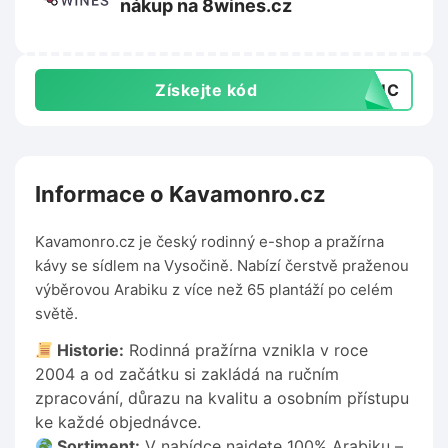
nákup na 8wines.cz
Získejte kód
T3UC
Informace o Kavamonro.cz
Kavamonro.cz je český rodinný e-shop a pražírna
kávy se sídlem na Vysočině. Nabízí čerstvě praženou
výběrovou Arabiku z více než 65 plantáží po celém
světě.
Historie:
Rodinná pražírna vznikla v roce
2004 a od začátku si zakládá na ručním
zpracování, důrazu na kvalitu a osobním přístupu
ke každé objednávce.
Sortiment:
V nabídce najdete 100% Arabiku –