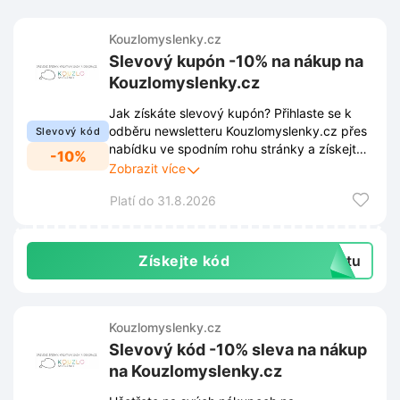
Kouzlomyslenky.cz
Slevový kupón -10% na nákup na
Kouzlomyslenky.cz
Jak získáte slevový kupón? Přihlaste se k
odběru newsletteru Kouzlomyslenky.cz přes
Slevový kód
nabídku ve spodním rohu stránky a získejte
-10%
-10% slevu na váš nákup. Buďte informováni
Zobrazit více
o nejnovějších kolekcích a užijte si exkluzivní
Platí do 31.8.2026
slevové nabídky. Už nikdy nezmeškáte
žádnou příležitost ušetřit!
Získejte kód
extu
Kouzlomyslenky.cz
Slevový kód -10% sleva na nákup
na Kouzlomyslenky.cz