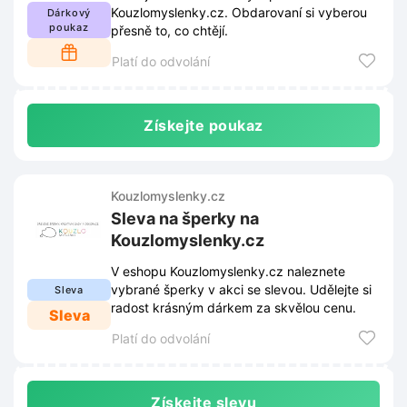
Kouzlomyslenky.cz. Obdarovaní si vyberou
Dárkový
poukaz
přesně to, co chtějí.
Platí do odvolání
Získejte poukaz
Kouzlomyslenky.cz
Sleva na šperky na
Kouzlomyslenky.cz
V eshopu Kouzlomyslenky.cz naleznete
vybrané šperky v akci se slevou. Udělejte si
Sleva
radost krásným dárkem za skvělou cenu.
Sleva
Platí do odvolání
Získejte slevu