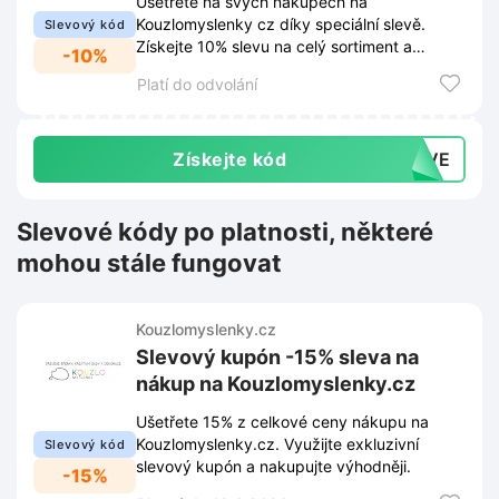
Ušetřete na svých nákupech na
Kouzlomyslenky cz díky speciální slevě.
Slevový kód
Získejte 10% slevu na celý sortiment a
-10%
objevte svět plný inspirace a nápadů.
Platí do odvolání
Získejte kód
PRVE
Slevové kódy po platnosti, některé
mohou stále fungovat
Kouzlomyslenky.cz
Slevový kupón -15% sleva na
nákup na Kouzlomyslenky.cz
Ušetřete 15% z celkové ceny nákupu na
Kouzlomyslenky.cz. Využijte exkluzivní
Slevový kód
slevový kupón a nakupujte výhodněji.
-15%