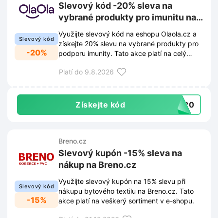
Slevový kód -20% sleva na
vybrané produkty pro imunitu na
Olaola.cz
Využijte slevový kód na eshopu Olaola.cz a
Slevový kód
získejte 20% slevu na vybrané produkty pro
-20%
podporu imunity. Tato akce platí na celý
sortiment v kategorii imunity při zadání kódu
Platí do 9.8.2026
v košíku.
Získejte kód
TA20
Breno.cz
Slevový kupón -15% sleva na
nákup na Breno.cz
Využijte slevový kupón na 15% slevu při
Slevový kód
nákupu bytového textilu na Breno.cz. Tato
-15%
akce platí na veškerý sortiment v e-shopu.