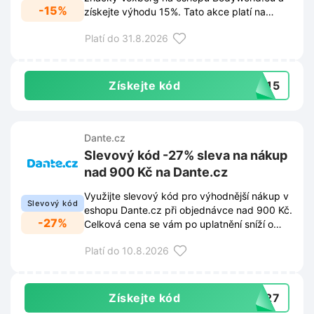
-15%
získejte výhodu 15%. Tato akce platí na
kompletní sortiment zmíněné značky v
Platí do 31.8.2026
košíku.
Získejte kód
XB15
Dante.cz
Slevový kód -27% sleva na nákup
nad 900 Kč na Dante.cz
Využijte slevový kód pro výhodnější nákup v
Slevový kód
eshopu Dante.cz při objednávce nad 900 Kč.
-27%
Celková cena se vám po uplatnění sníží o
27%.
Platí do 10.8.2026
Získejte kód
VA27