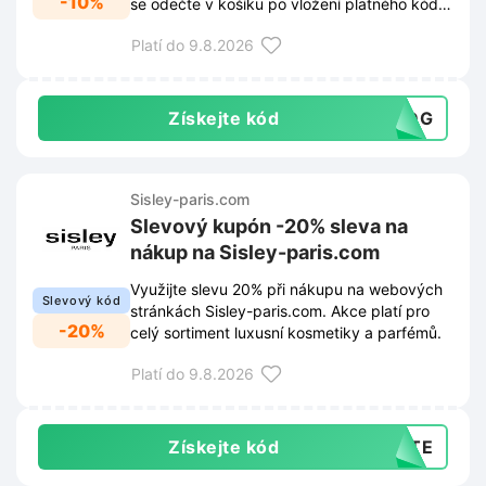
-10%
se odečte v košíku po vložení platného kódu
do příslušného pole.
Platí do 9.8.2026
Získejte kód
RFDG
Sisley-paris.com
Slevový kupón -20% sleva na
nákup na Sisley-paris.com
Využijte slevu 20% při nákupu na webových
Slevový kód
stránkách Sisley-paris.com. Akce platí pro
-20%
celý sortiment luxusní kosmetiky a parfémů.
Platí do 9.8.2026
Získejte kód
ETE