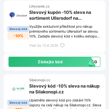
Lihovarek.cz
Slevový kupón -10% sleva na
sortiment Ullersdorf na
Lihovarek.cz
Využijte exkluzivní příležitost pro nákup
Slevový kód
prémiového sortimentu Ullersdorf se slevou
-10%
10%. Zadejte slevový kód v košíku eshopu
Lihovarek.cz a získejte tyto kvalitní produkty
Platí do 12.8.2026
výhodněji.
Získejte kód
535G
Silakonopi.cz
Slevový kód -10% sleva na nákup
na Silakonopi.cz
Uplatněte slevový kód pro získání 10%
Slevový kód
úspory na celý nákup na Silakonopi.cz. Sleva