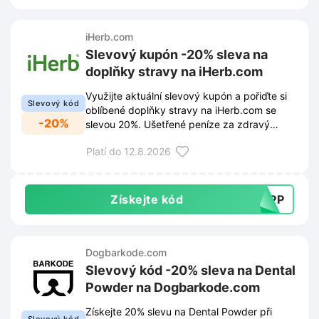
iHerb.com
Slevový kupón -20% sleva na
doplňky stravy na iHerb.com
Využijte aktuální slevový kupón a pořiďte si
Slevový kód
oblíbené doplňky stravy na iHerb.com se
-20%
slevou 20%. Ušetřené peníze za zdravý
životní styl potěší každého zákazníka při
Platí do 12.8.2026
dokončení objednávky.
Získejte kód
SUPP
Dogbarkode.com
Slevový kód -20% sleva na Dental
Powder na Dogbarkode.com
Získejte 20% slevu na Dental Powder při