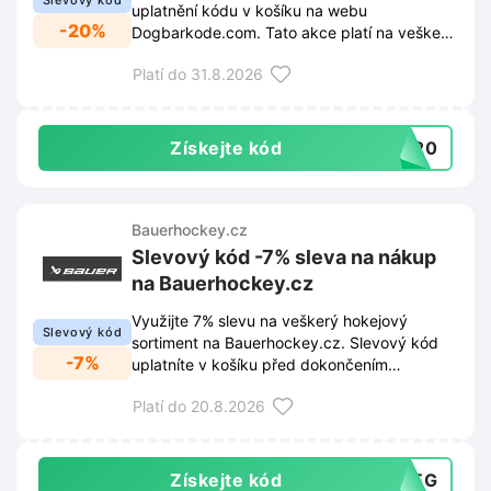
Slevový kód
uplatnění kódu v košíku na webu
-20%
Dogbarkode.com. Tato akce platí na veškeré
balení oblíbeného prášku pro péči o psí zuby.
Platí do 31.8.2026
Získejte kód
AL20
Bauerhockey.cz
Slevový kód -7% sleva na nákup
na Bauerhockey.cz
Využijte 7% slevu na veškerý hokejový
Slevový kód
sortiment na Bauerhockey.cz. Slevový kód
-7%
uplatníte v košíku před dokončením
objednávky.
Platí do 20.8.2026
Získejte kód
51EG