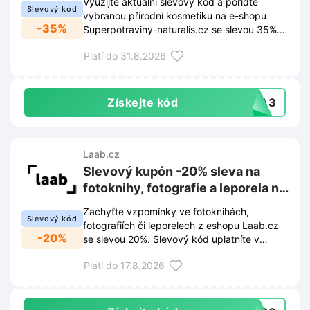
Využijte aktuální slevový kód a pořiďte
Slevový kód
vybranou přírodní kosmetiku na e-shopu
-35%
Superpotraviny-naturalis.cz se slevou 35%.
Uplatněním tohoto kódu v košíku získáte
Platí do 31.8.2026
výhodnější nákup kvalitních produktů pro
péči o tělo.
Získejte kód
IKA3
Laab.cz
Slevový kupón -20% sleva na
fotoknihy, fotografie a leporela na
Laab.cz
Zachyťte vzpomínky ve fotoknihách,
Slevový kód
fotografiích či leporelech z eshopu Laab.cz
-20%
se slevou 20%. Slevový kód uplatníte v
košíku a získáte tak výhodnější cenu za tisk
Platí do 17.8.2026
kvalitních produktů.