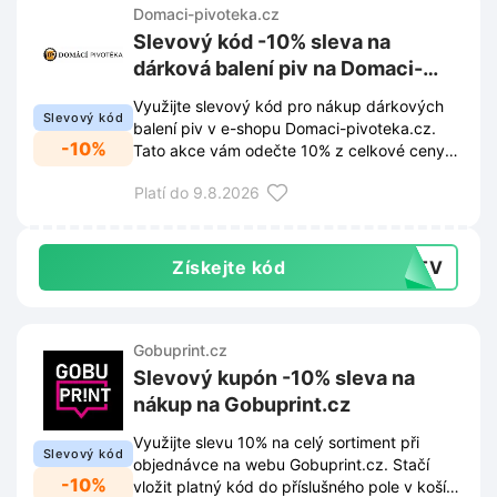
Domaci-pivoteka.cz
Slevový kód -10% sleva na
dárková balení piv na Domaci-
pivoteka.cz
Využijte slevový kód pro nákup dárkových
Slevový kód
balení piv v e-shopu Domaci-pivoteka.cz.
-10%
Tato akce vám odečte 10% z celkové ceny
vybraných sad.
Platí do 9.8.2026
Získejte kód
FUTV
Gobuprint.cz
Slevový kupón -10% sleva na
nákup na Gobuprint.cz
Využijte slevu 10% na celý sortiment při
Slevový kód
objednávce na webu Gobuprint.cz. Stačí
-10%
vložit platný kód do příslušného pole v košíku