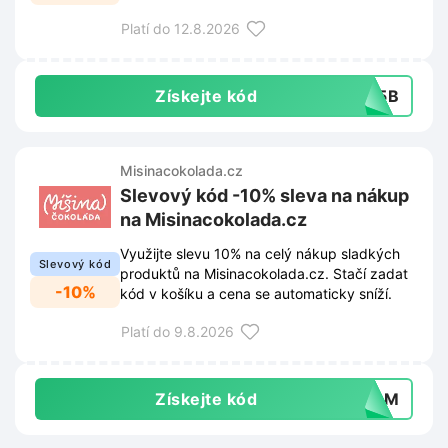
a cena se automaticky sníží.
Platí do 12.8.2026
Získejte kód
485B
Misinacokolada.cz
Slevový kód -10% sleva na nákup
na Misinacokolada.cz
Využijte slevu 10% na celý nákup sladkých
Slevový kód
produktů na Misinacokolada.cz. Stačí zadat
-10%
kód v košíku a cena se automaticky sníží.
Platí do 9.8.2026
Získejte kód
HZ8M