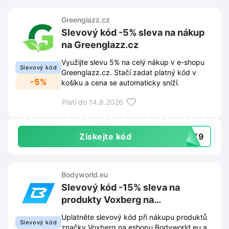
Greenglazz.cz
Slevový kód -5% sleva na nákup
na Greenglazz.cz
Využijte slevu 5% na celý nákup v e-shopu
Slevový kód
Greenglazz.cz. Stačí zadat platný kód v
-5%
košíku a cena se automaticky sníží.
Platí do 14.8.2026
Získejte kód
PUK9
Bodyworld.eu
Slevový kód -15% sleva na
produkty Voxberg na
Bodyworld.eu
Uplatněte slevový kód při nákupu produktů
Slevový kód
značky Voxberg na eshopu Bodyworld.eu a