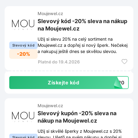
Moujewel.cz
Slevový kód -20% sleva na nákup
na Moujewel.cz
Užij si slevu 20% na celý sortiment na
Moujewel.cz a dopřej si nový šperk. Nečekej
Slevový kód
a nakupuj ještě dnes se skvělou slevou.
-20%
Platné do 19.4.2026
Získejte kód
va20
Moujewel.cz
Slevový kupón -20% sleva na
nákup na Moujewel.cz
Užij si skvělé šperky z Moujewel.cz s 20%
slevou. Ušetři na svém nákupu a dopřej si
Slevový kód