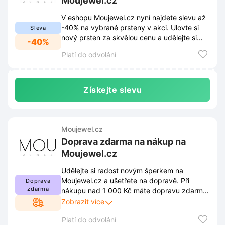
Moujewel.cz
V eshopu Moujewel.cz nyní najdete slevu až
-40% na vybrané prsteny v akci. Ulovte si
Sleva
nový prsten za skvělou cenu a udělejte si
-40%
radost ještě dnes!
Platí do odvolání
Získejte slevu
Moujewel.cz
Doprava zdarma na nákup na
Moujewel.cz
Udělejte si radost novým šperkem na
Moujewel.cz a ušetřete na dopravě. Při
Doprava
zdarma
nákupu nad 1 000 Kč máte dopravu zdarma.
Podmínky pro získání dopravy zdarma
Zobrazit více
najdete na našem webu.
Platí do odvolání