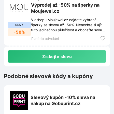
Výprodej až -50% na šperky na
Moujewel.cz
V eshopu Moujewel.cz najdete vybrané
šperky se slevou až -50%. Nenechte si ujít
Sleva
tuto jedinečnou příležitost a obohaťte svou
-50%
sbírku krásných kousků.
Platí do odvolání
Získejte slevu
Podobné slevové kódy a kupóny
Slevový kupón -10% sleva na
nákup na Gobuprint.cz