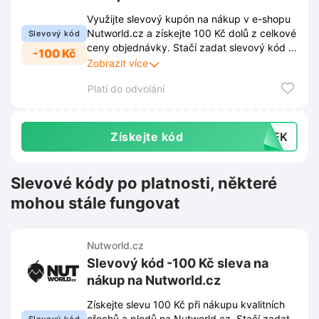
Využijte slevový kupón na nákup v e-shopu
Nutworld.cz a získejte 100 Kč dolů z celkové
Slevový kód
ceny objednávky. Stačí zadat slevový kód v
-100 Kč
košíku a úspora se okamžitě odečte.
Zobrazit více
Platí do odvolání
Získejte kód
ATEK
Slevové kódy po platnosti, některé
mohou stále fungovat
Nutworld.cz
Slevový kód -100 Kč sleva na
nákup na Nutworld.cz
Získejte slevu 100 Kč při nákupu kvalitních
ořechů a plodů na Nutworld.cz. Stačí zadat