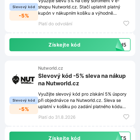
Využijte slevu 5% na celý sortiment v e-
shopu Nutworld.cz. Stačí uplatnit platný
Slevový kód
kupón v nákupním košíku a výhodně
-5%
nakoupit vybrané produkty.
Platí do odvolání
Získejte kód
rld5
Nutworld.cz
Slevový kód -5% sleva na nákup
na Nutworld.cz
Využijte slevový kód pro získání 5% úspory
při objednávce na Nutworld.cz. Sleva se
Slevový kód
uplatní v košíku po zadání platného kódu
-5%
před dokončením nákupu.
Platí do 31.8.2026
Získejte kód
NUT5