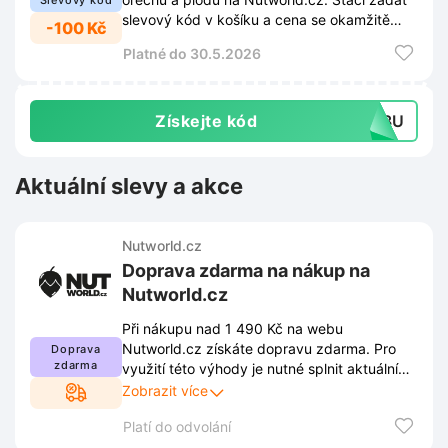
Slevový kód
slevový kód v košíku a cena se okamžitě
-100 Kč
sníží.
Platné do 30.5.2026
Získejte kód
BD8U
Aktuální slevy a akce
Nutworld.cz
Doprava zdarma na nákup na
Nutworld.cz
Při nákupu nad 1 490 Kč na webu
Nutworld.cz získáte dopravu zdarma. Pro
Doprava
zdarma
využití této výhody je nutné splnit aktuální
podmínky stanovené obchodem. Kompletní
Zobrazit více
pravidla jsou dostupná přímo na stránkách
Platí do odvolání
prodejce a mohou se průběžně měnit.