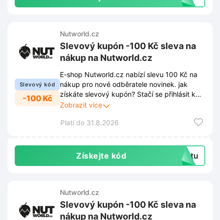
Nutworld.cz
Slevový kupón -100 Kč sleva na
nákup na Nutworld.cz
E-shop Nutworld.cz nabízí slevu 100 Kč na
nákup pro nové odběratele novinek. jak
Slevový kód
získáte slevový kupón? Stačí se přihlásit k
-100 Kč
odběru newsletteru prostřednictvím nabídky
Zobrazit více
ve spodním rohu stránky. Díky registraci
Platí do 31.8.2026
získáte stálý přehled o nejnovějších
kolekcích a exkluzivních akcích.
Získejte kód
extu
Nutworld.cz
Slevový kupón -100 Kč sleva na
nákup na Nutworld.cz