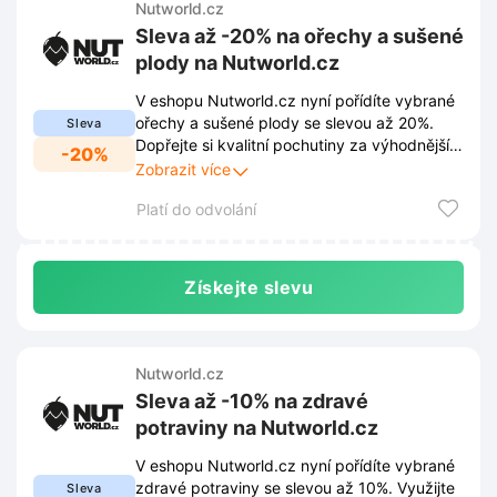
Nutworld.cz
Sleva až -20% na ořechy a sušené
plody na Nutworld.cz
V eshopu Nutworld.cz nyní pořídíte vybrané
ořechy a sušené plody se slevou až 20%.
Sleva
Dopřejte si kvalitní pochutiny za výhodnější
-20%
ceny a doplňte zásoby ještě dnes.
Zobrazit více
Platí do odvolání
Získejte slevu
Nutworld.cz
Sleva až -10% na zdravé
potraviny na Nutworld.cz
V eshopu Nutworld.cz nyní pořídíte vybrané
zdravé potraviny se slevou až 10%. Využijte
Sleva