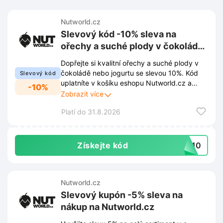
Nutworld.cz
Slevový kód -10% sleva na
ořechy a suché plody v čokoládě
nebo v jogurtu na Nutworld.cz
Dopřejte si kvalitní ořechy a suché plody v
čokoládě nebo jogurtu se slevou 10%. Kód
Slevový kód
uplatníte v košíku eshopu Nutworld.cz a
-10%
získáte tak výhodnější nákup oblíbených
Zobrazit více
pochoutek.
Platí do 31.8.2026
Získejte kód
DA10
Nutworld.cz
Slevový kupón -5% sleva na
nákup na Nutworld.cz