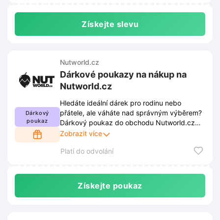
Získejte slevu
Nutworld.cz
Dárkové poukazy na nákup na
Nutworld.cz
Hledáte ideální dárek pro rodinu nebo
přátele, ale váháte nad správným výběrem?
Dárkový
poukaz
Dárkový poukaz do obchodu Nutworld.cz
umožní obdarovaným zvolit si přesně to, co
Zobrazit více
jim udělá největší radost.
Platí do odvolání
Získejte poukaz