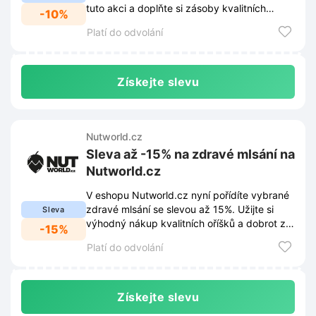
tuto akci a doplňte si zásoby kvalitních
-10%
produktů za výhodnější ceny.
Platí do odvolání
Získejte slevu
Nutworld.cz
Sleva až -15% na zdravé mlsání na
Nutworld.cz
V eshopu Nutworld.cz nyní pořídíte vybrané
zdravé mlsání se slevou až 15%. Užijte si
Sleva
výhodný nákup kvalitních oříšků a dobrot za
-15%
skvělé ceny.
Platí do odvolání
Získejte slevu