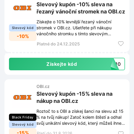
Slevový kupón -10% sleva na
řezaný vánoční stromek na OBI.cz
Získejte o 10% levnější řezaný vánoční
stromek v OBI.cz. Ušetřete při nákupu
Slevový kód
vánočního stromku s tímto slevovým
-10%
kupónem.
Platné do 24.12.2025
Získejte kód
EK10
OBI.cz
Slevový kupón -15% sleva na
nákup na OBI.cz
Roztoč to s OBI a získej šanci na slevu až 15
% na tvůj nákup! Zatoč kolem štěstí a odhal
Black Friday
svůj unikátní slevový kód, který můžeš ihned
Slevový kód
uplatnit na obi.cz.
-15%
Platí do 31.8.2026