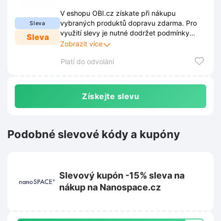
V eshopu OBI.cz získate při nákupu
vybraných produktů dopravu zdarma. Pro
Sleva
využití slevy je nutné dodržet podmínky
Sleva
stanovené obchodem. Tyto podmínky jsou
Zobrazit více
zveřejněny na webových stránkách obchodu
Platí do odvolání
a mohou se průběžně měnit.
Získejte slevu
Podobné slevové kódy a kupóny
Slevový kupón -15% sleva na
nákup na Nanospace.cz