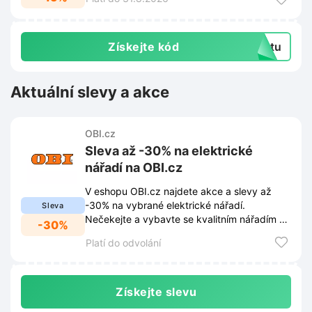
Získejte kód
extu
Aktuální slevy a akce
OBI.cz
Sleva až -30% na elektrické
nářadí na OBI.cz
V eshopu OBI.cz najdete akce a slevy až
-30% na vybrané elektrické nářadí.
Sleva
Nečekejte a vybavte se kvalitním nářadím za
-30%
skvělé ceny!
Platí do odvolání
Získejte slevu