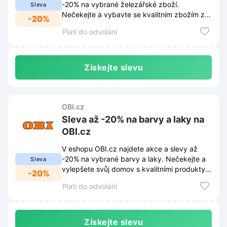
-20% na vybrané železářské zboží.
Sleva
Nečekejte a vybavte se kvalitním zbožím za
-20%
skvělé ceny.
Platí do odvolání
Získejte slevu
OBI.cz
Sleva až -20% na barvy a laky na
OBI.cz
V eshopu OBI.cz najdete akce a slevy až
-20% na vybrané barvy a laky. Nečekejte a
Sleva
vylepšete svůj domov s kvalitními produkty
-20%
za skvělé ceny.
Platí do odvolání
Získejte slevu