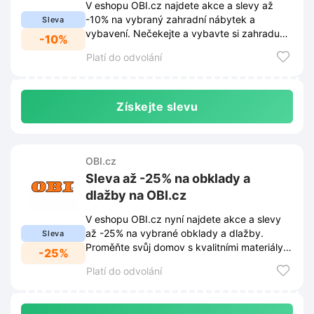
V eshopu OBI.cz najdete akce a slevy až
-10% na vybraný zahradní nábytek a
Sleva
vybavení. Nečekejte a vybavte si zahradu
-10%
za skvělé ceny!
Platí do odvolání
Získejte slevu
OBI.cz
Sleva až -25% na obklady a
dlažby na OBI.cz
V eshopu OBI.cz nyní najdete akce a slevy
až -25% na vybrané obklady a dlažby.
Sleva
Proměňte svůj domov s kvalitními materiály
-25%
za skvělé ceny.
Platí do odvolání