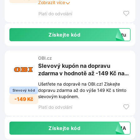
Kupóny s různou hodnotou, například 10%,
Zobrazit více
7%, 5% nebo 150 Kč, jsou dostupné.
Platí do odvolání
Aktivujte kupón v aplikaci heyOBI a
uplatněte ho v kamenné prodejně.
Získejte kód
extu
OBI.cz
Slevový kupón na dopravu
zdarma v hodnotě až -149 Kč na
OBI.cz
Ušetřete na dopravě na OBI.cz! Získejte
dopravu zdarma až do výše 149 Kč s tímto
Slevový kód
slevovým kupónem.
-149 Kč
Platí do odvolání
Získejte kód
ARMA