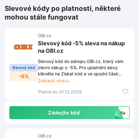
Slevové kódy po platnosti, některé
mohou stále fungovat
OBI.cz
Slevový kód -5% sleva na nákup
na OBI.cz
Slevový kód do eshopu OBI.cz, který vám
zlevní nákup o -5%. Pro uplatnění slevy
Slevový kód
klikněte na Získat kód a ve spodní části
-5%
stránky se přihlaste odběru jejich
Zobrazit více
newsletteru. Budete také jako první vědět o
Platné do 31.12.2025
nejnovějších trendech, nových produktech a
exkluzivních nabídkách.
Získejte kód
extu
OBI.cz