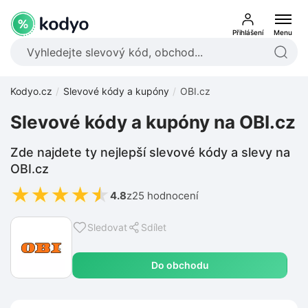
Přihlášení
Menu
Kodyo.cz
Slevové kódy a kupóny
OBI.cz
Slevové kódy a kupóny na OBI.cz
Zde najdete ty nejlepší slevové kódy a slevy na
OBI.cz
★
★
★
★
★
4.8
z
25 hodnocení
Sledovat
Sdílet
Do obchodu