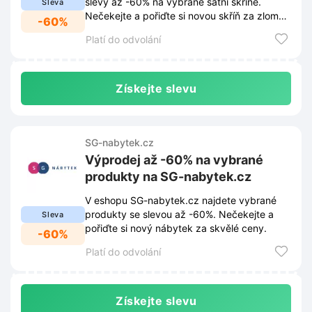
slevy až -60% na vybrané šatní skříně.
Sleva
Nečekejte a pořiďte si novou skříň za zlomek
-60%
ceny.
Platí do odvolání
Získejte slevu
SG-nabytek.cz
Výprodej až -60% na vybrané
produkty na SG-nabytek.cz
V eshopu SG-nabytek.cz najdete vybrané
produkty se slevou až -60%. Nečekejte a
Sleva
pořiďte si nový nábytek za skvělé ceny.
-60%
Platí do odvolání
Získejte slevu