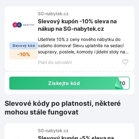
SG-nabytek.cz
Slevový kupón -10% sleva na
nákup na SG-nabytek.cz
Ušetřete 10% z ceny nového nábytku do
vašeho domova! Slevu uplatníte na sedací
Slevový kód
soupravy, postele, komody i jídelní stoly na
-10%
SG-nabytek.cz.
Platí do odvolání
Získejte kód
EK10
Slevové kódy po platnosti, některé
mohou stále fungovat
SG-nabytek.cz
Slevový kupón -5% sleva na