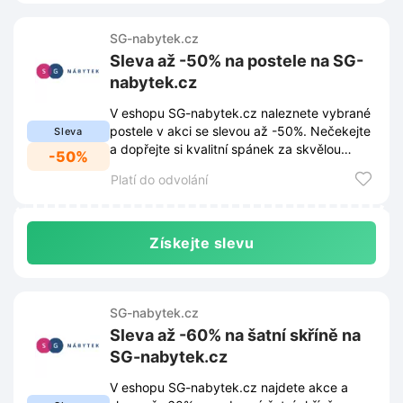
SG-nabytek.cz
Sleva až -50% na postele na SG-
nabytek.cz
V eshopu SG-nabytek.cz naleznete vybrané
postele v akci se slevou až -50%. Nečekejte
Sleva
a dopřejte si kvalitní spánek za skvělou
-50%
cenu.
Platí do odvolání
Získejte slevu
SG-nabytek.cz
Sleva až -60% na šatní skříně na
SG-nabytek.cz
V eshopu SG-nabytek.cz najdete akce a