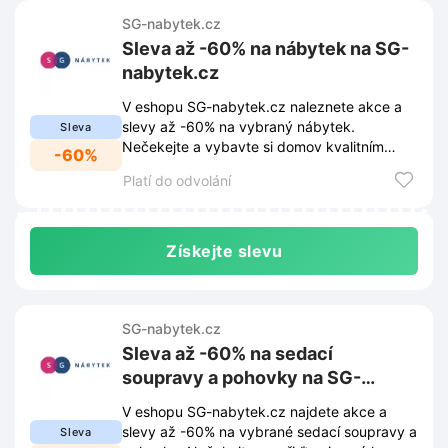
SG-nabytek.cz
Sleva až -60% na nábytek na SG-
nabytek.cz
V eshopu SG-nabytek.cz naleznete akce a
slevy až -60% na vybraný nábytek.
Sleva
Nečekejte a vybavte si domov kvalitním
-60%
nábytkem za skvělé ceny.
Platí do odvolání
Získejte slevu
SG-nabytek.cz
Sleva až -60% na sedací
soupravy a pohovky na SG-
nabytek.cz
V eshopu SG-nabytek.cz najdete akce a
slevy až -60% na vybrané sedací soupravy a
Sleva