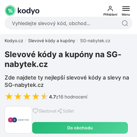
Přihlášení
Menu
Kodyo.cz
Slevové kódy a kupóny
SG-nabytek.cz
Slevové kódy a kupóny na SG-
nabytek.cz
Zde najdete ty nejlepší slevové kódy a slevy na
SG-nabytek.cz
★
★
★
★
★
4.7
z
16 hodnocení
Sledovat
Sdílet
Do obchodu