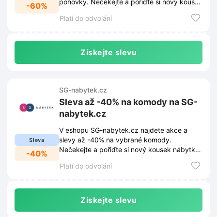
pohovky. Nečekejte a pořiďte si nový kousek
-60%
do obýváku za skvělou cenu.
Platí do odvolání
Získejte slevu
SG-nabytek.cz
Sleva až -40% na komody na SG-
nabytek.cz
V eshopu SG-nabytek.cz najdete akce a
slevy až -40% na vybrané komody.
Sleva
Nečekejte a pořiďte si nový kousek nábytku
-40%
za skvělou cenu.
Platí do odvolání
Získejte slevu