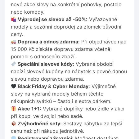
nové akce slevy na konkrétní pohovky, postele
nebo komody.
Výprodej se slevou až -50%:
Vyřazované
modely a sezónní doprodej za zlomek původní
ceny.
Doprava a odnos zdarma:
Při objednávce nad
15 000 Kč získáte dopravu zdarma včetně
pomoci s odnosením zboží.
Speciální slevové kódy:
Vybrané období
nabízí slevové kupóny na nábytek s pevně danou
slevou nebo dopravou zdarma.
Black Friday & Cyber Monday:
Výjimečné
slevy na vybrané modely během těchto
nákupních svátků – často i s extra dárkem.
Akce 1+1:
Vybrané doplňky nebo židle v akci
při koupi ve dvojici nebo sadě.
Zvýhodněné sety:
Sestavy nábytku za lepší
cenu než při nákupu jednotlivě.
Registrovaní zákazníci:
Možnost dostávat