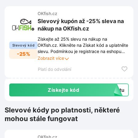
OKfish.cz
Slevový kupón až -25% sleva na
nákup na OKfish.cz
Získejte až 25% slevu na nákup na
OKfish.cz. Klikněte na Získat kód a uplatněte
Slevový kód
slevu. Podmínkou je registrace na eshopu
-25%
OKfish.cz. Věrnostní program Zlatá rybka
Zobrazit více
nabízí i další výhody. Více informací
Platí do odvolání
naleznete v odkazu.
Získejte kód
extu
Slevové kódy po platnosti, některé
mohou stále fungovat
OKfish.cz