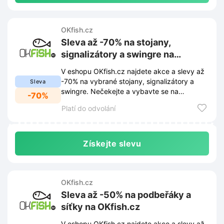
OKfish.cz
Sleva až -70% na stojany,
signalizátory a swingre na
OKfish.cz
V eshopu OKfish.cz najdete akce a slevy až
-70% na vybrané stojany, signalizátory a
Sleva
swingre. Nečekejte a vybavte se na
-70%
rybářskou sezónu za skvělé ceny!
Platí do odvolání
Získejte slevu
OKfish.cz
Sleva až -50% na podbeřáky a
síťky na OKfish.cz
V eshopu OKfish.cz najdete akce a slevy až