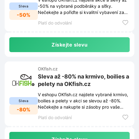
-50% na vybrané podběráky a síťky.
Sleva
Nečekejte a pořiďte si kvalitní vybavení za
-50%
skvělé ceny.
Platí do odvolání
Získejte slevu
OKfish.cz
Sleva až -80% na krmivo, boilies a
pelety na OKfish.cz
V eshopu OKfish.cz najdete vybrané krmivo,
boilies a pelety v akci se slevou až -80%.
Sleva
Nečekejte a nakupte si zásoby pro vaše
-80%
rybářské úspěchy za skvělé ceny.
Platí do odvolání