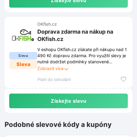
Získejte slevu
OKfish.cz
Doprava zdarma na nákup na
OKfish.cz
V eshopu OKfish.cz získate při nákupu nad 1
490 Kč dopravu zdarma. Pro využití slevy je
Sleva
nutné dodržet podmínky stanovené
Sleva
obchodem. Tyto podmínky jsou zveřejněny
Zobrazit více
na webových stránkách obchodu a mohou
Platí do odvolání
se průběžně měnit.
Získejte slevu
Podobné slevové kódy a kupóny