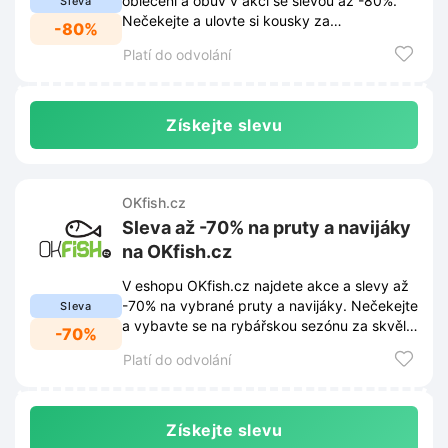
oblečení a obuv v akci se slevou až -80%.
Sleva
Nečekejte a ulovte si kousky za
-80%
bezkonkurenční ceny!
Platí do odvolání
Získejte slevu
OKfish.cz
Sleva až -70% na pruty a navijáky
na OKfish.cz
V eshopu OKfish.cz najdete akce a slevy až
-70% na vybrané pruty a navijáky. Nečekejte
Sleva
a vybavte se na rybářskou sezónu za skvělé
-70%
ceny!
Platí do odvolání
Získejte slevu