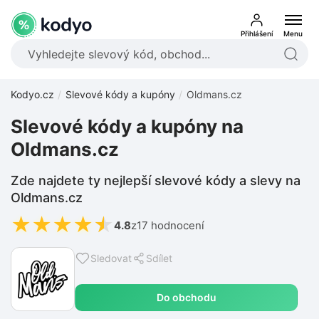
Přihlášení
Menu
Kodyo.cz
Slevové kódy a kupóny
Oldmans.cz
Slevové kódy a kupóny na
Oldmans.cz
Zde najdete ty nejlepší slevové kódy a slevy na
Oldmans.cz
★
★
★
★
★
4.8
z
17 hodnocení
Sledovat
Sdílet
Do obchodu