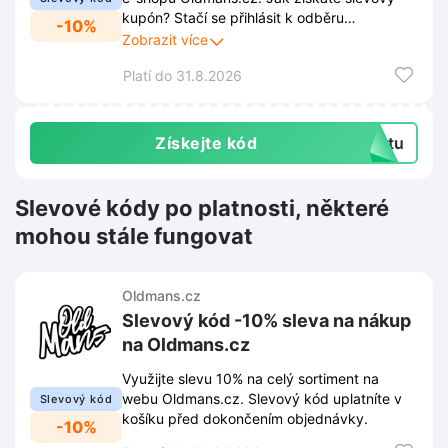
kupón? Stačí se přihlásit k odběru
-10%
newsletteru přímo ve vyskakovacím okně na
Zobrazit více
webových stránkách. Díky registraci už
Platí do 31.8.2026
neuniknou žádné novinky, akce ani
exkluzivní nabídky.
Získejte kód
extu
Slevové kódy po platnosti, některé
mohou stále fungovat
Oldmans.cz
Slevový kód -10% sleva na nákup
na Oldmans.cz
Využijte slevu 10% na celý sortiment na
webu Oldmans.cz. Slevový kód uplatníte v
Slevový kód
košíku před dokončením objednávky.
-10%