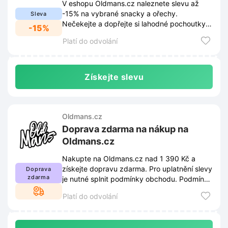
V eshopu Oldmans.cz naleznete slevu až
-15% na vybrané snacky a ořechy.
Sleva
Nečekejte a dopřejte si lahodné pochoutky
-15%
za skvělé ceny.
Platí do odvolání
Získejte slevu
Oldmans.cz
Doprava zdarma na nákup na
Oldmans.cz
Nakupte na Oldmans.cz nad 1 390 Kč a
získejte dopravu zdarma. Pro uplatnění slevy
Doprava
zdarma
je nutné splnit podmínky obchodu. Podmínky
naleznete na webu a mohou se měnit.
Platí do odvolání