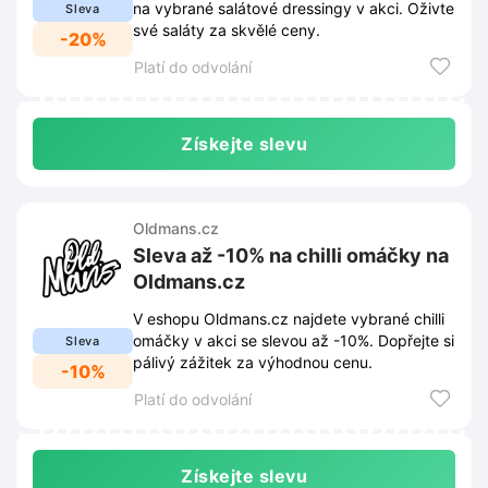
na vybrané salátové dressingy v akci. Oživte
Sleva
své saláty za skvělé ceny.
-20%
Platí do odvolání
Získejte slevu
Oldmans.cz
Sleva až -10% na chilli omáčky na
Oldmans.cz
V eshopu Oldmans.cz najdete vybrané chilli
omáčky v akci se slevou až -10%. Dopřejte si
Sleva
pálivý zážitek za výhodnou cenu.
-10%
Platí do odvolání
Získejte slevu