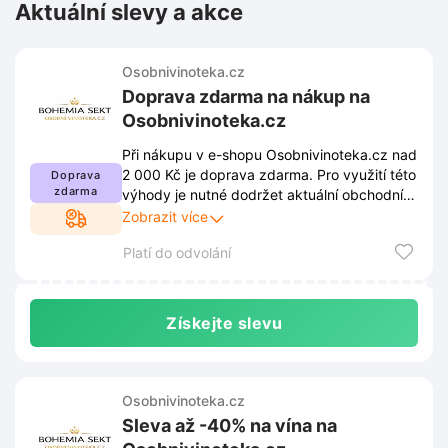
Aktuální slevy a akce
Osobnivinoteka.cz
Doprava zdarma na nákup na
Osobnivinoteka.cz
Při nákupu v e-shopu Osobnivinoteka.cz nad
2 000 Kč je doprava zdarma. Pro využití této
Doprava
zdarma
výhody je nutné dodržet aktuální obchodní
podmínky. Kompletní pravidla jsou dostupná
Zobrazit více
na webových stránkách a mohou se
Platí do odvolání
průběžně měnit.
Získejte slevu
Osobnivinoteka.cz
Sleva až -40% na vína na