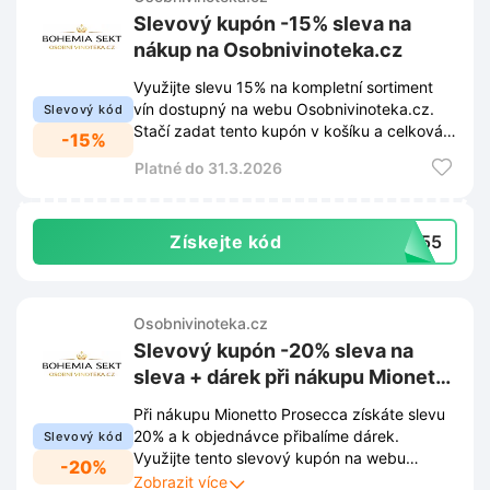
Slevový kupón -15% sleva na
nákup na Osobnivinoteka.cz
Využijte slevu 15% na kompletní sortiment
vín dostupný na webu Osobnivinoteka.cz.
Slevový kód
Stačí zadat tento kupón v košíku a celková
-15%
cena objednávky se okamžitě sníží.
Platné do 31.3.2026
Získejte kód
NU55
Osobnivinoteka.cz
Slevový kupón -20% sleva na
sleva + dárek při nákupu Mionetto
Proseccona na
Při nákupu Mionetto Prosecca získáte slevu
Osobnivinoteka.cz
20% a k objednávce přibalíme dárek.
Slevový kód
Využijte tento slevový kupón na webu
-20%
Osobnivinoteka.cz a dopřejte si prémiové
Zobrazit více