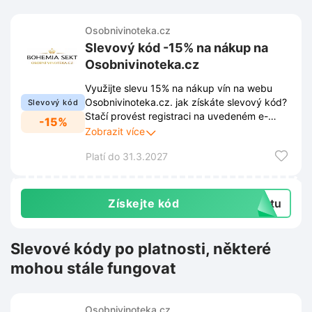
Osobnivinoteka.cz
Slevový kód -15% na nákup na
Osobnivinoteka.cz
Využijte slevu 15% na nákup vín na webu
Osobnivinoteka.cz. jak získáte slevový kód?
Slevový kód
Stačí provést registraci na uvedeném e-
-15%
shopu. Po úspěšné registraci přijde unikátní
Zobrazit více
kód přímo do e-mailové schránky. Tento kód
Platí do 31.3.2027
lze následně uplatnit při tvorbě objednávky v
košíku.
Získejte kód
extu
Slevové kódy po platnosti, některé
mohou stále fungovat
Osobnivinoteka.cz