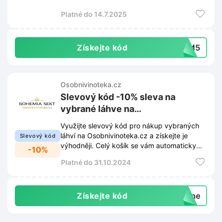
bublinky výhodněji.
Platné do 14.7.2025
Získejte kód
2DM5
Osobnivinoteka.cz
Slevový kód -10% sleva na
vybrané láhve na
Osobnivinoteka.cz
Využijte slevový kód pro nákup vybraných
láhví na Osobnivinoteka.cz a získejte je
Slevový kód
výhodněji. Celý košík se vám automaticky
-10%
sníží o 10%.
Platné do 31.10.2024
Získejte kód
wine