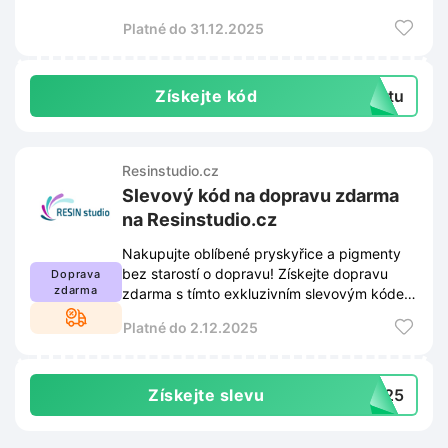
stránky. Budete tak mít přehled o
Platné do 31.12.2025
nejnovějších kolekcích a exkluzivních
slevách.
Získejte kód
extu
Resinstudio.cz
Slevový kód na dopravu zdarma
na Resinstudio.cz
Nakupujte oblíbené pryskyřice a pigmenty
bez starostí o dopravu! Získejte dopravu
Doprava
zdarma
zdarma s tímto exkluzivním slevovým kódem
na Resinstudio.cz.
Platné do 2.12.2025
Získejte slevu
2025