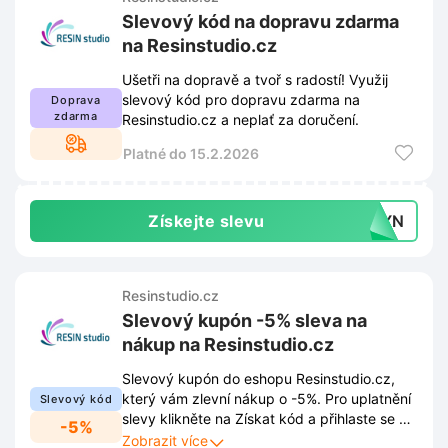
Slevový kód na dopravu zdarma
na Resinstudio.cz
Ušetři na dopravě a tvoř s radostí! Využij
slevový kód pro dopravu zdarma na
Doprava
zdarma
Resinstudio.cz a neplať za doručení.
Platné do 15.2.2026
Získejte slevu
NTYN
Resinstudio.cz
Slevový kupón -5% sleva na
nákup na Resinstudio.cz
Slevový kupón do eshopu Resinstudio.cz,
který vám zlevní nákup o -5%. Pro uplatnění
Slevový kód
slevy klikněte na Získat kód a přihlaste se k
-5%
newsletteru přes nabídku ve spodním rohu
Zobrazit více