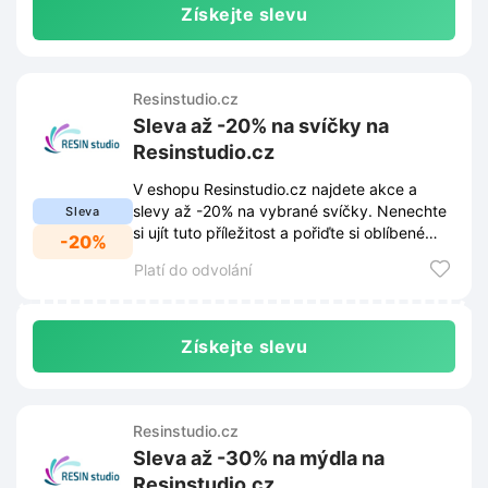
Získejte slevu
Resinstudio.cz
Sleva až -20% na svíčky na
Resinstudio.cz
V eshopu Resinstudio.cz najdete akce a
slevy až -20% na vybrané svíčky. Nenechte
Sleva
si ujít tuto příležitost a pořiďte si oblíbené
-20%
svíčky za skvělé ceny.
Platí do odvolání
Získejte slevu
Resinstudio.cz
Sleva až -30% na mýdla na
Resinstudio.cz