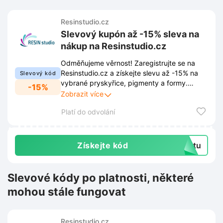
Resinstudio.cz
Slevový kupón až -15% sleva na
nákup na Resinstudio.cz
Odměňujeme věrnost! Zaregistrujte se na
Resinstudio.cz a získejte slevu až -15% na
Slevový kód
vybrané pryskyřice, pigmenty a formy.
-15%
Podmínkou pro získání slevy je nákup zboží
Zobrazit více
v hodnotě 50000 Kč. Po dosažení této
Platí do odvolání
hranice získáte automaticky 15% slevu na
každou další objednávku. Využijte tuto
výhodu a tvořte s námi!
Získejte kód
extu
Slevové kódy po platnosti, některé
mohou stále fungovat
Resinstudio.cz