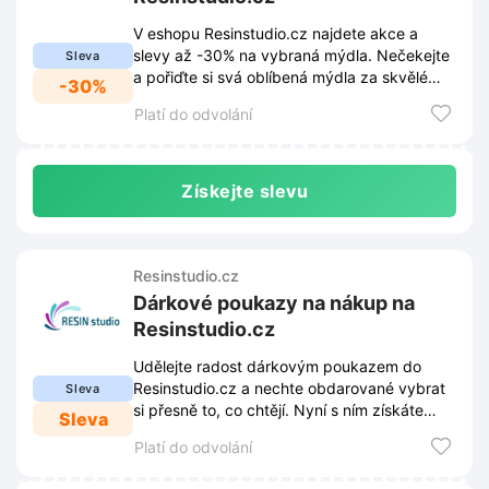
V eshopu Resinstudio.cz najdete akce a
slevy až -30% na vybraná mýdla. Nečekejte
Sleva
a pořiďte si svá oblíbená mýdla za skvělé
-30%
ceny.
Platí do odvolání
Získejte slevu
Resinstudio.cz
Dárkové poukazy na nákup na
Resinstudio.cz
Udělejte radost dárkovým poukazem do
Resinstudio.cz a nechte obdarované vybrat
Sleva
si přesně to, co chtějí. Nyní s ním získáte
Sleva
slevu na nákup!
Platí do odvolání