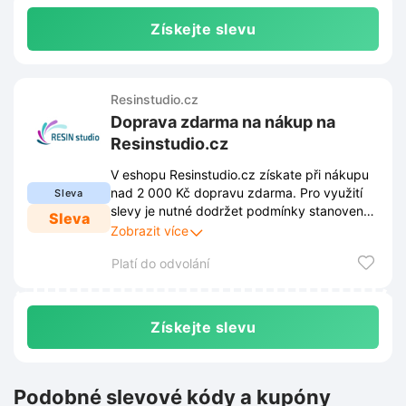
Získejte slevu
Resinstudio.cz
Doprava zdarma na nákup na
Resinstudio.cz
V eshopu Resinstudio.cz získate při nákupu
nad 2 000 Kč dopravu zdarma. Pro využití
Sleva
slevy je nutné dodržet podmínky stanovené
Sleva
obchodem. Tyto podmínky jsou zveřejněny
Zobrazit více
na webových stránkách obchodu a mohou
Platí do odvolání
se průběžně měnit.
Získejte slevu
Podobné slevové kódy a kupóny