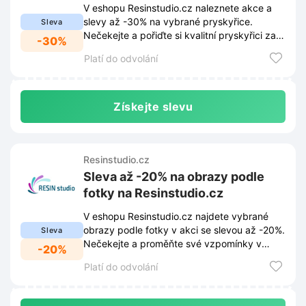
V eshopu Resinstudio.cz naleznete akce a
slevy až -30% na vybrané pryskyřice.
Sleva
Nečekejte a pořiďte si kvalitní pryskyřici za
-30%
skvělou cenu.
Platí do odvolání
Získejte slevu
Resinstudio.cz
Sleva až -20% na obrazy podle
fotky na Resinstudio.cz
V eshopu Resinstudio.cz najdete vybrané
obrazy podle fotky v akci se slevou až -20%.
Sleva
Nečekejte a proměňte své vzpomínky v
-20%
umělecké dílo za výhodnější cenu.
Platí do odvolání