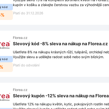
kupón v košíku a získejte čerstvou vazbu za výhodnější cen
ý kód
Platí do 31.12.2026
5%
Florea.cz
Slevový kód -8% sleva na nákup na Florea.cz
Ušetřete 8% na nákupu krásných růží, tulipánů, orchidejí ne
Využijte slevu a udělejte radost sobě nebo svým blízkým.
ý kód
Platí do odvolání
8%
Florea.cz
Slevový kupón -12% sleva na nákup na Florea
Ušetřete 12% na nákupu květin, kytic, pokojových rostlin ne
Využijte slevový kupón a udělejte radost sobě nebo svým b