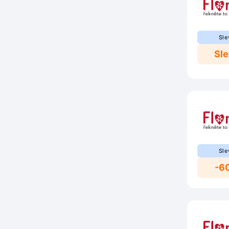
Sle
Sl
Sle
-6