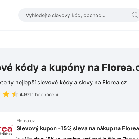
vé kódy a kupóny na Florea.
te ty nejlepší slevové kódy a slevy na Florea.cz
★
★
★
4.9
z
11 hodnocení
Florea.cz
Slevový kupón -15% sleva na nákup na Florea
Využijte slevu 15% na kompletní sortiment květin na Florea.c