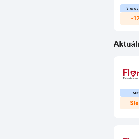
Slevov
-1
Aktuál
Sle
Sl