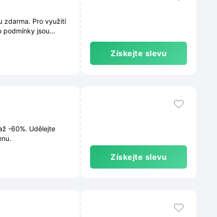
 zdarma. Pro využití
o podmínky jsou
ůběžně měnit.
Získejte slevu
 až -60%. Udělejte
enu.
Získejte slevu