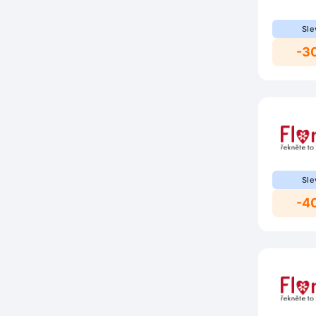
Sle
-3
Sle
-4