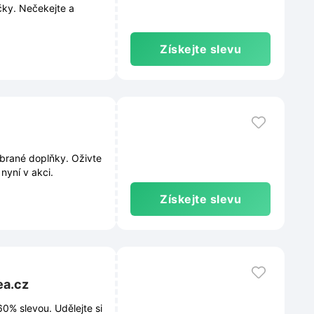
čky. Nečekejte a
Získejte slevu
ybrané doplňky. Oživte
nyní v akci.
Získejte slevu
ea.cz
0% slevou. Udělejte si