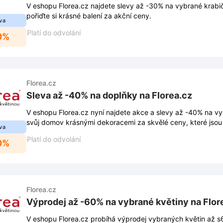
V eshopu Florea.cz najdete slevy až -30% na vybrané krabi
pořiďte si krásné balení za akční ceny.
va
Platí do odvolání
0%
Florea.cz
Sleva až -40% na doplňky na Florea.cz
V eshopu Florea.cz nyní najdete akce a slevy až -40% na v
svůj domov krásnými dekoracemi za skvělé ceny, které jsou 
va
Platí do odvolání
0%
Florea.cz
Výprodej až -60% na vybrané květiny na Flor
V eshopu Florea.cz probíhá výprodej vybraných květin až s6