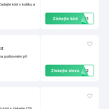
Zadejte kód v košíku a
Získejte kód
9601
cz
 na poštovném při
Získejte slevu
S2K2
ý kód a získejte 12%