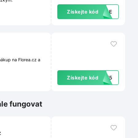
Získejte kód
TD4E
 nákup na Florea.cz a
Získejte kód
ODY5
ále fungovat
z