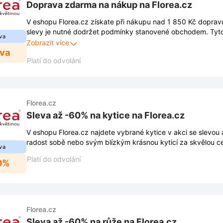
Doprava zdarma na nákup na Florea.cz
V eshopu Florea.cz získate při nákupu nad 1 850 Kč dopravu
slevy je nutné dodržet podmínky stanovené obchodem. Tyt
va
zveřejněny na webových stránkách obchodu a mohou se pr
Zobrazit více
eva
Platí do odvolání
Florea.cz
Sleva až -60% na kytice na Florea.cz
V eshopu Florea.cz najdete vybrané kytice v akci se slevou
radost sobě nebo svým blízkým krásnou kyticí za skvělou c
va
Platí do odvolání
0%
Florea.cz
Sleva až -60% na růže na Florea.cz