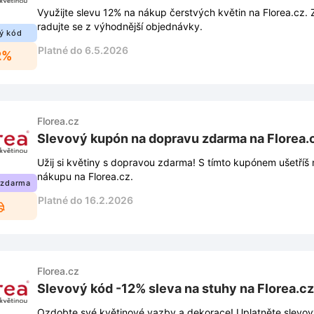
Využijte slevu 12% na nákup čerstvých květin na Florea.cz. 
radujte se z výhodnější objednávky.
ý kód
Platné do 6.5.2026
2%
Florea.cz
Slevový kupón na dopravu zdarma na Florea.
Užij si květiny s dopravou zdarma! S tímto kupónem ušetříš
nákupu na Florea.cz.
 zdarma
Platné do 16.2.2026
Florea.cz
Slevový kód -12% sleva na stuhy na Florea.cz
Ozdobte své květinové vazby a dekorace! Uplatněte slevov