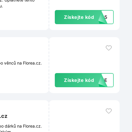
u.
Získejte kód
TA15
bo věnců na Florea.cz.
Získejte kód
-VME
.cz
bo dárků na Florea.cz.
lízkým.