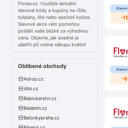
Florea.cz. Využijte aktuální
Slevov
slevové kódy a kupóny na růže,
tulipány, lilie nebo sezónní kytice.
-1
Slevové akce vám pomohou
potěšit vaše blízké za výhodnou
cenu. Objevte, jak snadné je
ušetřit při online nákupu květin!
Oblíbené obchody
Slevov
-
Adrop.cz
Albi.cz
Babickarstvi.cz
Balabim.cz
Balonkypraha.cz
Bibelot.cz