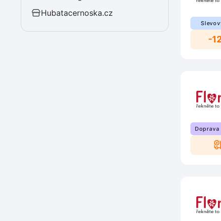
Hubatacernoska.cz
Slevov
-1
Doprava