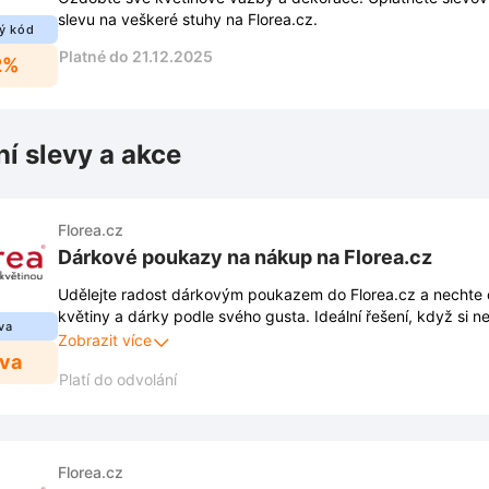
slevu na veškeré stuhy na Florea.cz.
ý kód
Platné do 21.12.2025
2%
ní slevy a akce
Florea.cz
Dárkové poukazy na nákup na Florea.cz
Udělejte radost dárkovým poukazem do Florea.cz a nechte 
květiny a dárky podle svého gusta. Ideální řešení, když si nej
va
potěší.
Zobrazit více
eva
Platí do odvolání
Florea.cz