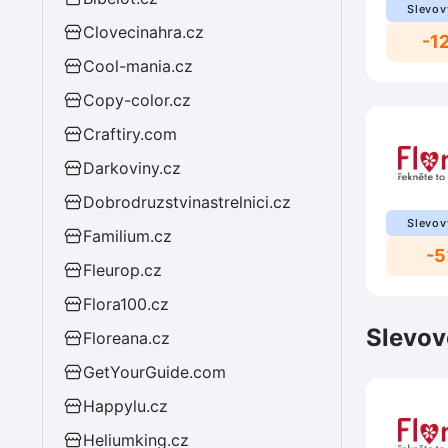
Slevov
Clovecinahra.cz
-1
Cool-mania.cz
Copy-color.cz
Craftiry.com
Darkoviny.cz
Dobrodruzstvinastrelnici.cz
Slevov
Familium.cz
-
Fleurop.cz
Flora100.cz
Slevov
Floreana.cz
GetYourGuide.com
Happylu.cz
Heliumking.cz