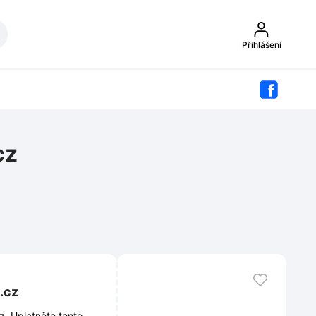
Přihlášení
cz
.cz
z. Uplatněte tento