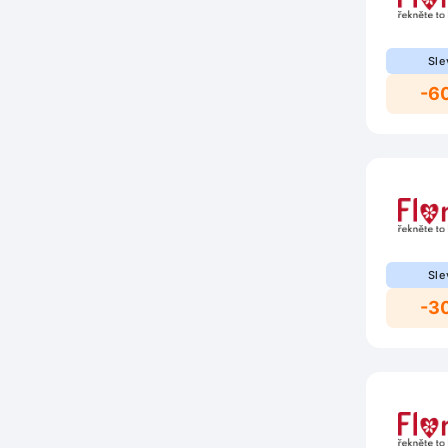
Sle
-6
Sle
-3