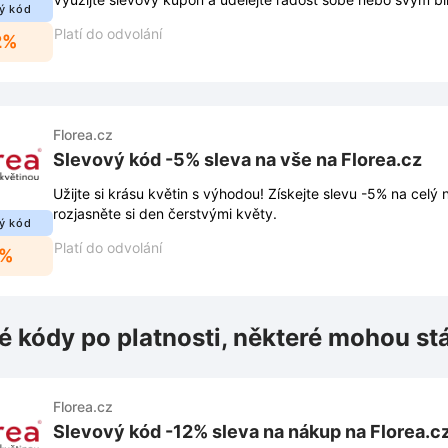
ý kód
Platí do odvolání
2%
Florea.cz
Slevový kód -5% sleva na vše na Florea.cz
Užijte si krásu květin s výhodou! Získejte slevu -5% na celý
rozjasněte si den čerstvými květy.
ý kód
Platí do odvolání
5%
é kódy po platnosti, některé mohou st
Florea.cz
Slevový kód -12% sleva na nákup na Florea.c