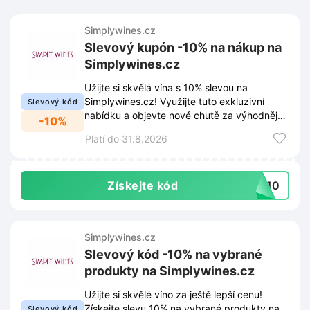
Simplywines.cz
Slevový kupón -10% na nákup na
Simplywines.cz
Užijte si skvělá vína s 10% slevou na
Simplywines.cz! Využijte tuto exkluzivní
Slevový kód
nabídku a objevte nové chutě za výhodnější
-10%
cenu.
Platí do 31.8.2026
Získejte kód
VA10
Simplywines.cz
Slevový kód -10% na vybrané
produkty na Simplywines.cz
Užijte si skvělé víno za ještě lepší cenu!
Získejte slevu 10% na vybrané produkty na
Slevový kód