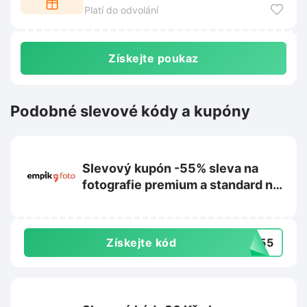
slevu a potěšíte tak dvakrát!
Platí do odvolání
Získejte poukaz
Podobné slevové kódy a kupóny
Slevový kupón -55% sleva na
fotografie premium a standard na
Empikfoto.cz
Získejte kód
UE55