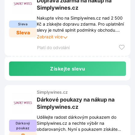
Doprava zdarma na nákup na
Simplywines.cz
Nakupte víno na Simplywines.cz nad 2 500
Kč a získejte dopravu zdarma. Pro uplatnění
Sleva
slevy je nutné splnit podmínky obchodu.
Sleva
Podmínky naleznete na webu a mohou se
Zobrazit více
měnit.
Platí do odvolání
Získejte slevu
Simplywines.cz
Dárkové poukazy na nákup na
Simplywines.cz
Udělejte radost dárkovým poukazem do
Simplywines.cz a nechte výběr na
Dárkový
poukaz
obdarovaných. Nyní s poukazem získáte