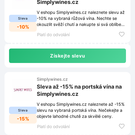
Simplywines.cz
V eshopu Simplywines.cz naleznete slevu až
-10% na vybraná růžová vína. Nechte se
Sleva
okouzlit svěží chutí a nakupte si svá oblíbená
-10%
vína za skvělé ceny.
Platí do odvolání
Získejte slevu
Simplywines.cz
Sleva až -15% na portská vína na
Simplywines.cz
V eshopu Simplywines.cz naleznete až -15%
slevu na vybraná portská vína. Nečekejte a
Sleva
objevte lahodné chutě za skvělé ceny.
-15%
Platí do odvolání