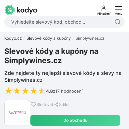
Přihlášení
Menu
Kodyo.cz
Slevové kódy a kupóny
Simplywines.cz
Slevové kódy a kupóny na
Simplywines.cz
Zde najdete ty nejlepší slevové kódy a slevy na
Simplywines.cz
★
★
★
★
★
4.8
z
17 hodnocení
Sledovat
Sdílet
Do obchodu