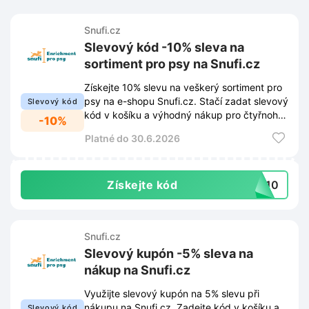
Snufi.cz
Slevový kód -10% sleva na
sortiment pro psy na Snufi.cz
Získejte 10% slevu na veškerý sortiment pro
psy na e-shopu Snufi.cz. Stačí zadat slevový
Slevový kód
kód v košíku a výhodný nákup pro čtyřnohé
-10%
mazlíčky je hotový.
Platné do 30.6.2026
Získejte kód
dy10
Snufi.cz
Slevový kupón -5% sleva na
nákup na Snufi.cz
Využijte slevový kupón na 5% slevu při
nákupu na Snufi.cz. Zadejte kód v košíku a
Slevový kód