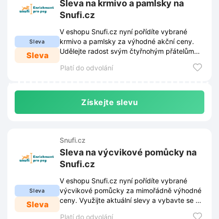
Sleva na krmivo a pamlsky na
Snufi.cz
V eshopu Snufi.cz nyní pořídíte vybrané
krmivo a pamlsky za výhodné akční ceny.
Sleva
Udělejte radost svým čtyřnohým přátelům
Sleva
kvalitními produkty se slevou.
Platí do odvolání
Získejte slevu
Snufi.cz
Sleva na výcvikové pomůcky na
Snufi.cz
V eshopu Snufi.cz nyní pořídíte vybrané
výcvikové pomůcky za mimořádně výhodné
Sleva
ceny. Využijte aktuální slevy a vybavte se na
Sleva
trénink se psem ještě dnes.
Platí do odvolání