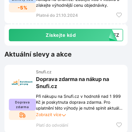
získejte výhodnější cenu objednávky.
-5%
Platné do 21.10.2024
Získejte kód
EBFZ
Aktuální slevy a akce
Snufi.cz
Doprava zdarma na nákup na
Snufi.cz
Při nákupu na Snufi.cz v hodnotě nad 1 999
Kč je poskytnuta doprava zdarma. Pro
Doprava
zdarma
uplatnění této výhody je nutné splnit aktuální
podmínky stanovené obchodem. Kompletní
Zobrazit více
pravidla jsou dostupná přímo na webových
Platí do odvolání
stránkách a mohou se průběžně měnit.