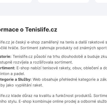
ormace o Tenislife.cz
life.cz je český e-shop zaměřený na tenis a další raketové 
čilé hráče. Sortiment zahrnuje produkty od známých sport
storie:
Tenislife.cz působí na trhu dlouhodobě a buduje zku
stupně rozvíjela a rozšiřovala sortiment.
rtiment:
E-shop nabízí tenisové rakety, obuv, oblečení a d
nton a padel.
tegorie a Služby:
Web obsahuje přehledné kategorie a záka
žby jako vyplétání raket.
life.cz klade důraz na kvalitu a funkčnost produktů. Sorti
ního stylu. E-shop kombinuje online prodej a odborné služb