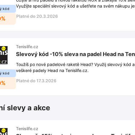
Využijte speciální slevový kód a ušetřete na svém nákupu je
ý kód
Platné do 20.3.2026
0%
Tenislife.cz
Slevový kód -10% sleva na padel Head na Teni
Toužíš po nové padelové raketě Head? Využij slevový kód a 
veškeré padely Head na Tenislife.cz.
ý kód
Platné do 17.3.2026
0%
ní slevy a akce
Tenislife.cz