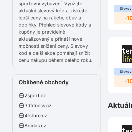
sportovní vybavení. Využijte
Slevov
aktuální slevový kód a získejte
lepší ceny na rakety, obuv a
-1
doplňky. Přehled slevové kódy a
kupóny je pravidelně
aktualizovaný a přináší nové
možnosti snížení ceny. Slevový
kód a další akce pomáhají snížit
cenu nákupu během celého roku.
Slevov
-1
Oblíbené obchody
2sport.cz
Aktuál
3dfitness.cz
4fstore.cz
Adidas.cz