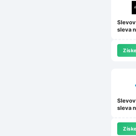
Slevov
sleva 
Hejduk
Získe
Slevov
sleva n
sortim
Huskyc
Získe