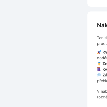
Nák
Tenis
produ
Ry
dodán
Zn
Kv
Zá
přehl
V nab
rozdě