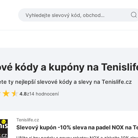
vé kódy a kupóny na Tenislif
te ty nejlepší slevové kódy a slevy na Tenislife.cz
★
★
★
4.8
z
14 hodnocení
Tenislife.cz
Slevový kupón -10% sleva na padel NOX na Te
Užijte si hru padelu s novou raketou NOX a získejte 10% slevu