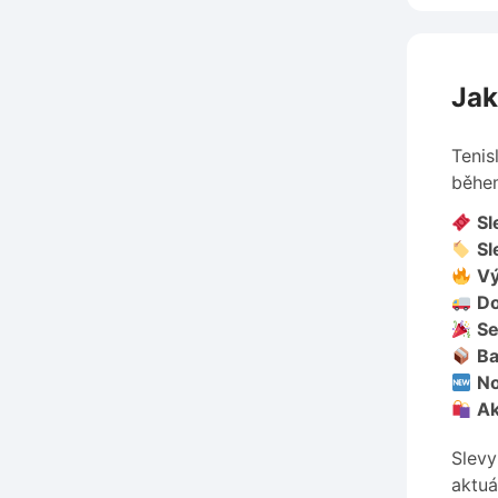
Jak
Tenis
během
Sl
Sl
Vý
Do
Se
Ba
No
Ak
Slevy
aktuá