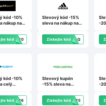
ý kód -10%
Slevový kód -15%
Sle
na nákup na
sleva na nákup na
-20
sport.cz
Adidas.cz
nák
pot
jte kód
ME10
Získejte kód
PR4Q
Z
Dec
ý kód -10%
Slevový kupón
Sle
a celý
-15% sleva na
-20
ent bot na
kempingový
nák
z.cz
nábytek na
Nej
jte kód
TY26
Získejte kód
EK15
Z
Procamping.cz