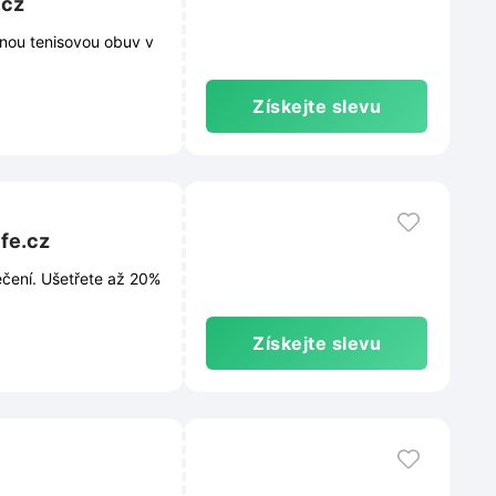
.cz
anou tenisovou obuv v
Získejte slevu
ife.cz
ečení. Ušetřete až 20%
Získejte slevu