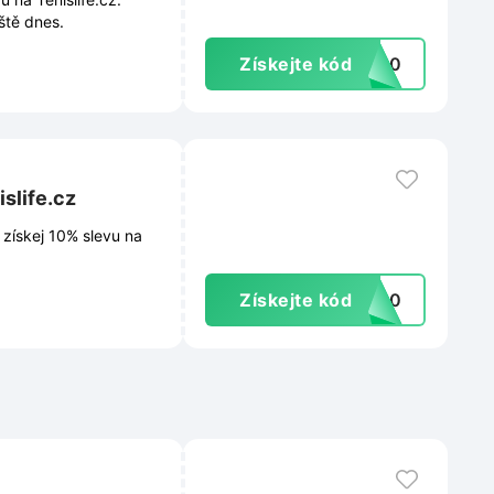
ště dnes.
Získejte kód
ox10
slife.cz
získej 10% slevu na
Získejte kód
ad10