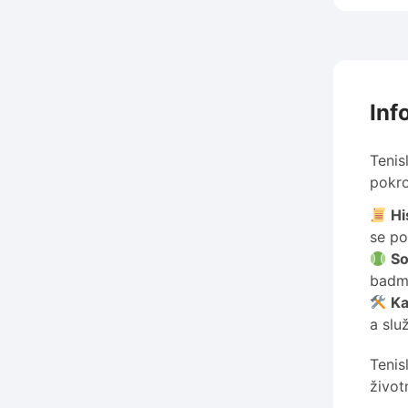
Inf
Tenis
pokro
Hi
se po
So
badmi
Ka
a slu
Tenis
život