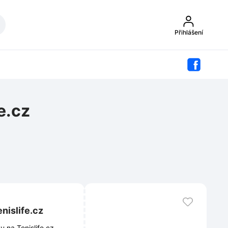
Přihlášení
e.cz
nislife.cz
 na Tenislife.cz.