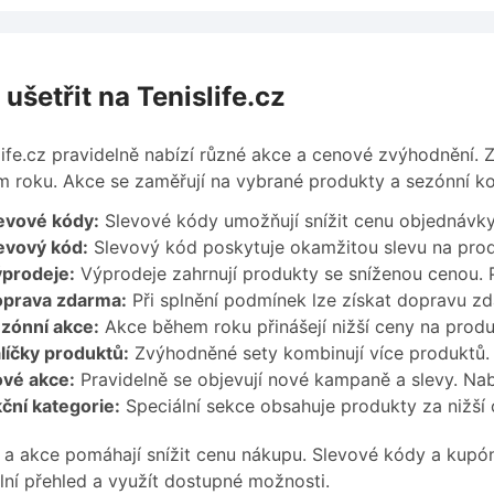
 ušetřit na Tenislife.cz
life.cz pravidelně nabízí různé akce a cenové zvýhodnění.
 roku. Akce se zaměřují na vybrané produkty a sezónní ko
evové kódy:
Slevové kódy umožňují snížit cenu objednávky.
evový kód:
Slevový kód poskytuje okamžitou slevu na produ
prodeje:
Výprodeje zahrnují produkty se sníženou cenou. 
prava zdarma:
Při splnění podmínek lze získat dopravu zd
zónní akce:
Akce během roku přinášejí nižší ceny na produ
líčky produktů:
Zvýhodněné sety kombinují více produktů.
vé akce:
Pravidelně se objevují nové kampaně a slevy. Nab
ční kategorie:
Speciální sekce obsahuje produkty za nižší 
 a akce pomáhají snížit cenu nákupu. Slevové kódy a kupón
lní přehled a využít dostupné možnosti.