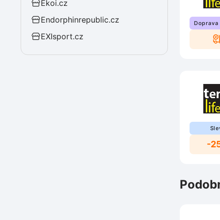
Ekoi.cz
Endorphinrepublic.cz
Doprava
EXIsport.cz
Sle
-2
Podobn