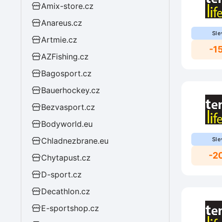
Amix-store.cz
Anareus.cz
Sle
Artmie.cz
-1
AZFishing.cz
Bagosport.cz
Bauerhockey.cz
Bezvasport.cz
Bodyworld.eu
Chladnezbrane.eu
Sle
-2
Chytapust.cz
D-sport.cz
Decathlon.cz
E-sportshop.cz