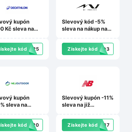
vový kupón
Slevový kód -5%
0 Kč sleva na
sleva na nákup na
up sportovních
M1project.cz
řeb na
ískejte kód
8425
Získejte kód
CGD3
athlon.cz
vový kupón
Slevový kupón -11%
% sleva na
sleva na již
up na
zlevněné produkty
outdoor.cz
na Newbalance.cz
ískejte kód
TO20
Získejte kód
PW87