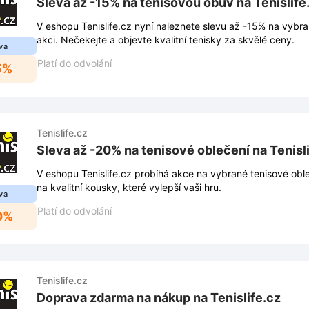
Sleva až -15% na tenisovou obuv na Tenislife
V eshopu Tenislife.cz nyní naleznete slevu až -15% na vybr
akci. Nečekejte a objevte kvalitní tenisky za skvělé ceny.
va
Platí do odvolání
5%
Tenislife.cz
Sleva až -20% na tenisové oblečení na Tenisl
V eshopu Tenislife.cz probíhá akce na vybrané tenisové obl
na kvalitní kousky, které vylepší vaši hru.
va
Platí do odvolání
0%
Tenislife.cz
Doprava zdarma na nákup na Tenislife.cz