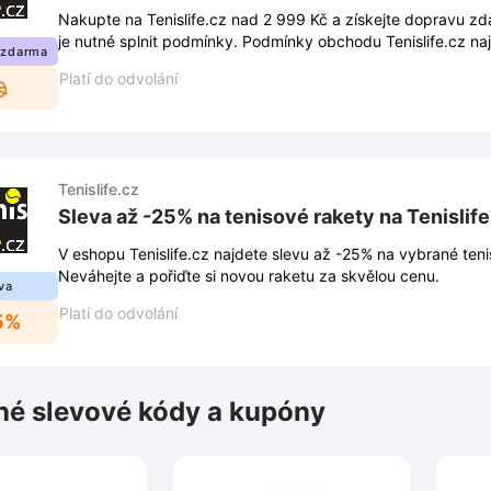
Nakupte na Tenislife.cz nad 2 999 Kč a získejte dopravu zda
je nutné splnit podmínky. Podmínky obchodu Tenislife.cz na
 zdarma
Platí do odvolání
Tenislife.cz
Sleva až -25% na tenisové rakety na Tenislife
V eshopu Tenislife.cz najdete slevu až -25% na vybrané teni
Neváhejte a pořiďte si novou raketu za skvělou cenu.
va
Platí do odvolání
5%
é slevové kódy a kupóny