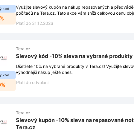
Využijte slevový kupón na nákup repasovaných a předvádě
ý kód
počítačů na Tera.cz. Tato akce vám sníží celkovou cenu ob
5%
Platí do 31.12.2026
Tera.cz
Slevový kód -10% sleva na vybrané produkty 
Ušetřete 10% na vybrané produkty v Tera.cz! Využijte slevo
výhodnější nákup ještě dnes.
ý kód
Platí do odvolání
0%
Tera.cz
Slevový kupón -10% sleva na repasované no
Tera.cz