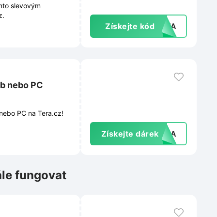
ímto slevovým
z.
Získejte kód
LEVA
tb nebo PC
nebo PC na Tera.cz!
Získejte dárek
ARMA
ále fungovat