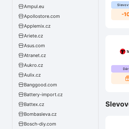
Slevov
Ampul.eu
-1
Apollostore.com
Applemix.cz
Ariete.cz
Asus.com
Atranet.cz
Aukro.cz
Dár
Aulix.cz
Banggood.com
Battery-import.cz
Slevov
Battex.cz
Bombasleva.cz
Bosch-diy.com