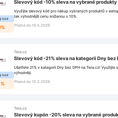
Slevový kód -10% sleva na vybrané produkty 
Využijte slevový kód pro nákup vybraných produktů v eshop
tak výhodnější cenu sníženou o 10%.
ý kód
Platné do 10.5.2026
0%
Tera.cz
Slevový kód -21% sleva na kategorii Dny bez
Ušetřete 21% v kategorii Dny bez DPH na Tera.cz! Využijte 
výhodněji.
ý kód
Platné do 15.2.2026
1%
Tera.cz
Slevový kupón -20% sleva na vybrané produk