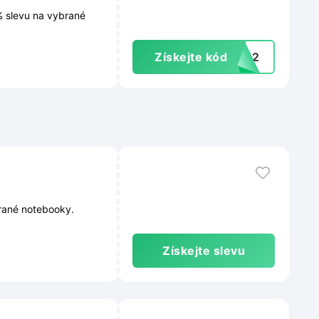
% slevu na vybrané
Získejte kód
T-12
brané notebooky.
Získejte slevu