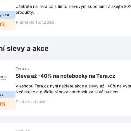
Ušetřete na Tera.cz s tímto slevovým kupónem! Získejte 20
produkty.
ý kód
Platné do 15.1.2026
0%
ní slevy a akce
Tera.cz
Sleva až -40% na notebooky na Tera.cz
V eshopu Tera.cz nyní najdete akce a slevy až -40% na vy
Nečekejte a pořiďte si nový notebook za skvělou cenu.
va
Platí do odvolání
0%