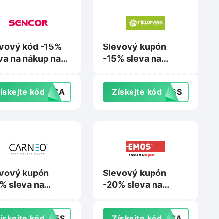
vový kód -15%
Slevový kupón
va na nákup na
-15% sleva na
cor.cz
nákup na
Fieldmann.cz
ískejte kód
5ASA
Získejte kód
DW6S
vový kupón
Slevový kupón
% sleva na
-20% sleva na
up na Carneo.cz
nákup na Emos.cz
ískejte kód
SV5S
Získejte kód
JWSA