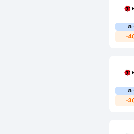
Sle
-4
Sle
-3