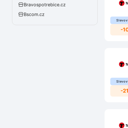
Bravospotrebice.cz
Bscom.cz
Slevov
-1
Slevov
-2