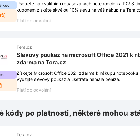
Ušetřete na kvalitních repasovaných noteboocích a PC! S t
ý kód
kupónem získáte skvělou 10% slevu na váš nákup na Tera.c
0%
Platí do odvolání
Tera.cz
Slevový poukaz na microsoft Office 2021 k n
zdarma na Tera.cz
Získejte Microsoft Office 2021 zdarma k nákupu notebooku 
ek
Využijte slevový poukaz a ušetřete nemalé peníze.
Platí do odvolání
é kódy po platnosti, některé mohou st
Tera.cz