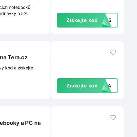
cích notebooků i
jednávky o 5%.
Získejte kód
RP5
na Tera.cz
vý kód a získejte
Získejte kód
10VA
tebooky a PC na