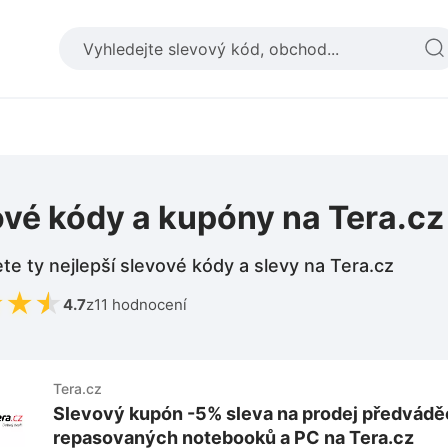
ové kódy a kupóny na Tera.cz
te ty nejlepší slevové kódy a slevy na Tera.cz
★
★
★
4.7
z
11 hodnocení
Tera.cz
Slevový kupón -5% sleva na prodej předvádě
repasovaných notebooků a PC na Tera.cz