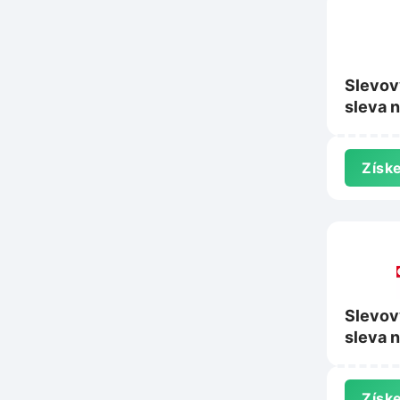
Slevov
sleva 
sadu n
na
Získe
Homea
Slevov
sleva 
Comfor
Získe