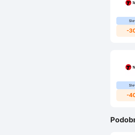
Sle
-3
Sle
-4
Podobn