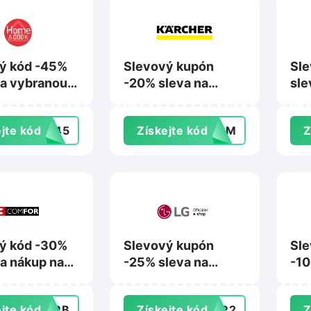
ý kód -45%
Slevový kupón
Sle
na vybranou
-20% sleva na
sle
ádobí Tefal
nákup na Karcher.cz
Sen
jte kód
AR45
Získejte kód
P4PM
Z
ndcook.cz
ý kód -30%
Slevový kupón
Sle
na nákup na
-25% sleva na
-10
.cz
nákup na LG.com
nák
jte kód
30RB
Získejte kód
ONR2
Z