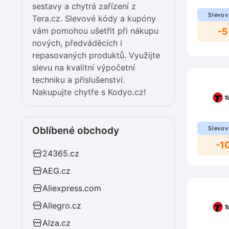
sestavy a chytrá zařízení z
Slevov
Tera.cz. Slevové kódy a kupóny
vám pomohou ušetřit při nákupu
-
nových, předváděcích i
repasovaných produktů. Využijte
slevu na kvalitní výpočetní
techniku a příslušenství.
Nakupujte chytře s Kodyo.cz!
Oblíbené obchody
Slevov
-1
24365.cz
AEG.cz
Aliexpress.com
Allegro.cz
Alza.cz