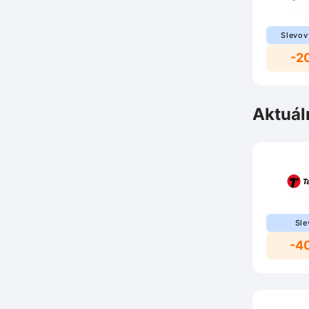
Slevov
-2
Aktuál
Sle
-4