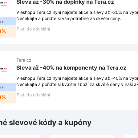
Sleva až -30% na doplňky na Tera.cz
V eshopu Tera.cz nyní najdete akce a slevy až -30% na vyb
Nečekejte a pořiďte si vše potřebné za skvělé ceny.
va
Platí do odvolání
0%
Tera.cz
Sleva až -40% na komponenty na Tera.cz
V eshopu Tera.cz nyní najdete akce a slevy až -40% na vy
Nečekejte a pořiďte si kvalitní zboží za skvělé ceny v naší ak
va
Platí do odvolání
0%
é slevové kódy a kupóny