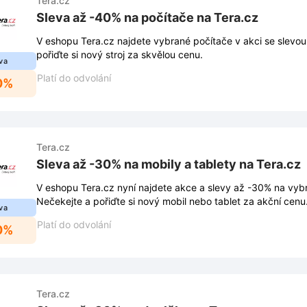
Tera.cz
Sleva až -40% na počítače na Tera.cz
V eshopu Tera.cz najdete vybrané počítače v akci se slevo
pořiďte si nový stroj za skvělou cenu.
va
Platí do odvolání
0%
Tera.cz
Sleva až -30% na mobily a tablety na Tera.cz
V eshopu Tera.cz nyní najdete akce a slevy až -30% na vybr
Nečekejte a pořiďte si nový mobil nebo tablet za akční cenu
va
Platí do odvolání
0%
Tera.cz