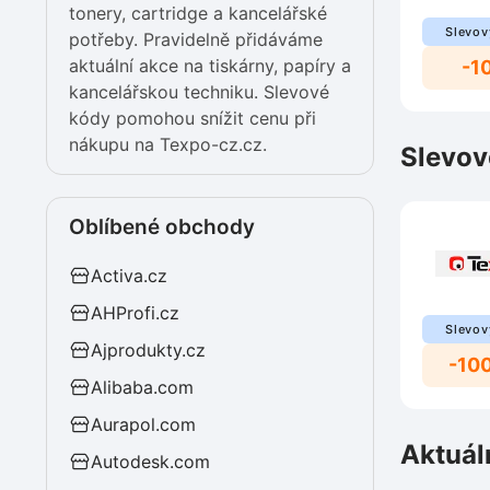
tonery, cartridge a kancelářské
Slevov
potřeby. Pravidelně přidáváme
aktuální akce na tiskárny, papíry a
-1
kancelářskou techniku. Slevové
kódy pomohou snížit cenu při
nákupu na Texpo-cz.cz.
Slevov
Oblíbené obchody
Activa.cz
AHProfi.cz
Slevov
Ajprodukty.cz
-10
Alibaba.com
Aurapol.com
Aktuál
Autodesk.com