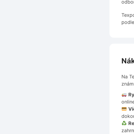
odbor
Texpo
podle
Nák
Na Te
známý
Ry
online
Ví
dokon
Re
zahrn