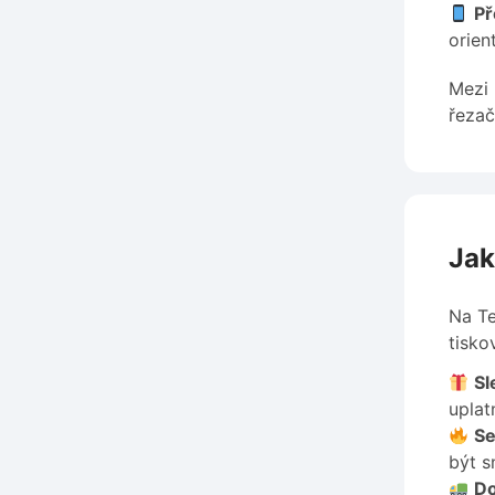
Př
orien
Mezi 
řezač
Jak
Na Te
tisko
Sl
uplat
Se
být s
Do