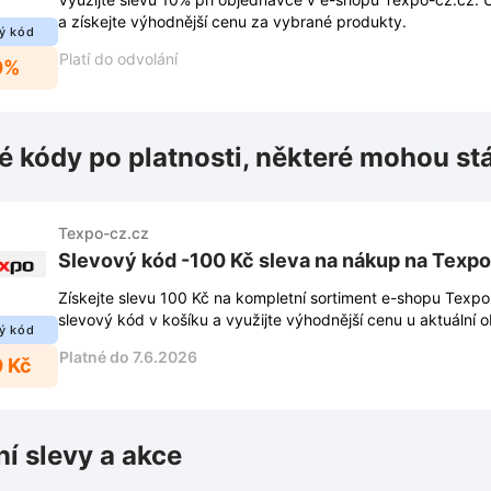
a získejte výhodnější cenu za vybrané produkty.
ý kód
Platí do odvolání
0%
é kódy po platnosti, některé mohou st
Texpo-cz.cz
Slevový kód -100 Kč sleva na nákup na Texpo
Získejte slevu 100 Kč na kompletní sortiment e-shopu Texpo
slevový kód v košíku a využijte výhodnější cenu u aktuální 
ý kód
Platné do 7.6.2026
0 Kč
ní slevy a akce