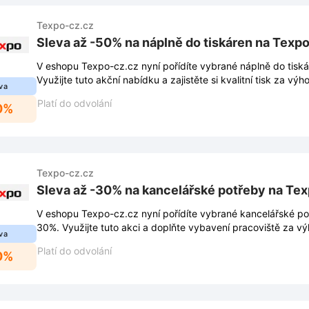
Texpo-cz.cz
Sleva až -50% na náplně do tiskáren na Texp
V eshopu Texpo-cz.cz nyní pořídíte vybrané náplně do tiská
Využijte tuto akční nabídku a zajistěte si kvalitní tisk za vý
va
Platí do odvolání
0%
Texpo-cz.cz
Sleva až -30% na kancelářské potřeby na Te
V eshopu Texpo-cz.cz nyní pořídíte vybrané kancelářské po
30%. Využijte tuto akci a doplňte vybavení pracoviště za v
va
Platí do odvolání
0%