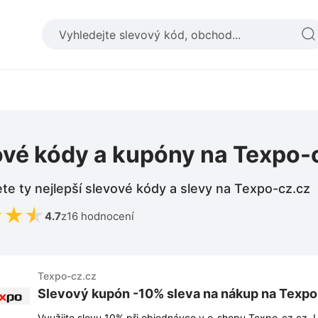
ové kódy a kupóny na Texpo-
te ty nejlepší slevové kódy a slevy na Texpo-cz.cz
★
★
★
4.7
z
16 hodnocení
Texpo-cz.cz
Slevový kupón -10% sleva na nákup na Texpo
Využijte slevu 10% při objednávce v e-shopu Texpo-cz.cz. 