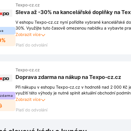
Texpo-cz.cz
Sleva až -30% na kancelářské doplňky na Te
V eshopu Texpo-cz.cz nyní pořídíte vybrané kancelářské do
30%. Využijte tuto časově omezenou nabídku a vybavte pra
va
výhodné ceny.
Zobrazit více
0%
Platí do odvolání
Texpo-cz.cz
Doprava zdarma na nákup na Texpo-cz.cz
Při nákupu v eshopu Texpo-cz.cz v hodnotě nad 2 000 Kč j
využití této výhody je nutné splnit aktuální obchodní podmín
 zdarma
jsou dostupná přímo na webových stránkách obchodu a po
Zobrazit více
změnám.
Platí do odvolání