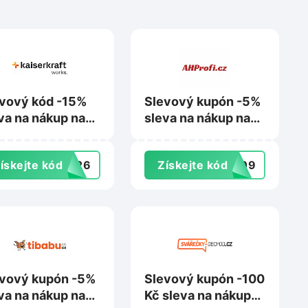
vový kód -15%
Slevový kupón -5%
va na nákup na
sleva na nákup na
serkraft.cz
AHProfi.cz
ískejte kód
RT26
Získejte kód
oy09
vový kupón -5%
Slevový kupón -100
va na nákup na
Kč sleva na nákup