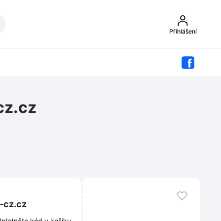
Přihlášení
cz.cz
-cz.cz
Uplatněte kód v košíku