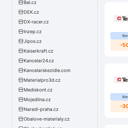
Bal.cz
DEK.cz
DX-racer.cz
Inzep.cz
Sle
Jipos.cz
-5
Kaiserkraft.cz
Kancelar24.cz
Kancelarskezidle.com
Materialpro3d.cz
Mediskont.cz
Sle
Mojedilna.cz
-3
Naradi-praha.cz
Obalove-materialy.cz