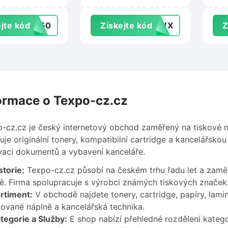
299 Kč na
Uni-max.cz
Tib
ex.cz
jte kód
R150
Získejte kód
K3WX
Z
ormace o Texpo-cz.cz
-cz.cz je český internetový obchod zaměřený na tiskové n
uje originální tonery, kompatibilní cartridge a kancelářskou
vaci dokumentů a vybavení kanceláře.
storie:
Texpo-cz.cz působí na českém trhu řadu let a zaměř
ě. Firma spolupracuje s výrobci známých tiskových značek
rtiment:
V obchodě najdete tonery, cartridge, papíry, lami
ované náplně a kancelářská technika.
tegorie a Služby:
E shop nabízí přehledné rozdělení kategor