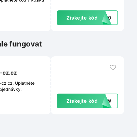
Získejte kód
va10
ále fungovat
-cz.cz
-cz.cz. Uplatněte
objednávky.
Získejte kód
PfnW