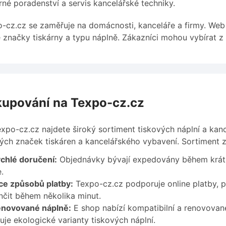
né poradenství a servis kancelářské techniky.
-cz.cz se zaměřuje na domácnosti, kanceláře a firmy. We
 značky tiskárny a typu náplně. Zákazníci mohou vybírat z
upování na Texpo-cz.cz
xpo-cz.cz najdete široký sortiment tiskových náplní a kanc
ch značek tiskáren a kancelářského vybavení. Sortiment za
chlé doručení:
Objednávky bývají expedovány během krátk
.
ce způsobů platby:
Texpo-cz.cz podporuje online platby, p
čit během několika minut.
novované náplně:
E shop nabízí kompatibilní a renovované
uje ekologické varianty tiskových náplní.