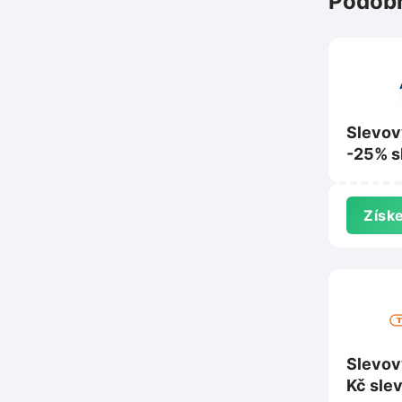
Podobn
Slevov
-25% s
školní 
potřeb
Získe
Activa
Slevov
Kč sle