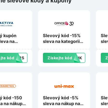
é slevové kódy a kupóny
ý kupón
Slevový kód -15%
Sle
leva na
sleva na kategorii
sle
a výtvarné
Občerstvení na
Kai
y na
Officeo.cz
jte kód
VA25
Získejte kód
KNIK
Z
.cz
ý kód -150
Slevový kód -5%
Sle
va na nákup
sleva na nákup na
sle