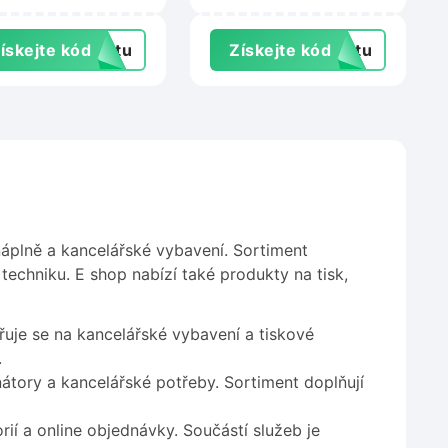
abu.cz
na Svarecky-
obchod.cz
ískejte kód
extu
Získejte kód
extu
áplně a kancelářské vybavení. Sortiment
 techniku. E shop nabízí také produkty na tisk,
uje se na kancelářské vybavení a tiskové
.
nátory a kancelářské potřeby. Sortiment doplňují
ií a online objednávky. Součástí služeb je