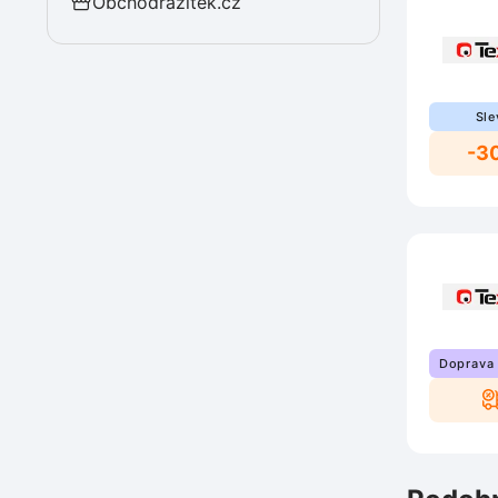
Obchodrazitek.cz
Sle
-3
Doprava