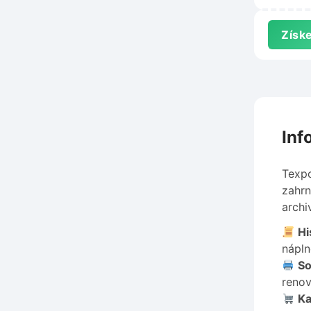
nad 1 
Tradet
Získe
Inf
Texpo
zahrn
archi
Hi
nápln
So
renov
Ka