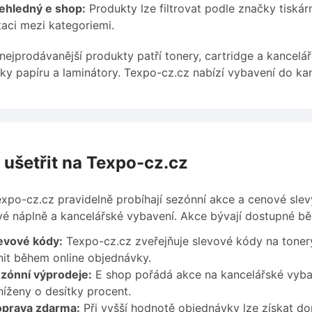
ehledný e shop:
Produkty lze filtrovat podle značky tiská
taci mezi kategoriemi.
nejprodávanější produkty patří tonery, cartridge a kancelář
ky papíru a laminátory. Texpo-cz.cz nabízí vybavení do ka
 ušetřit na Texpo-cz.cz
xpo-cz.cz pravidelně probíhají sezónní akce a cenové slev
vé náplně a kancelářské vybavení. Akce bývají dostupné 
evové kódy:
Texpo-cz.cz zveřejňuje slevové kódy na tonery
nit během online objednávky.
zónní výprodeje:
E shop pořádá akce na kancelářské vyba
níženy o desítky procent.
prava zdarma:
Při vyšší hodnotě objednávky lze získat 