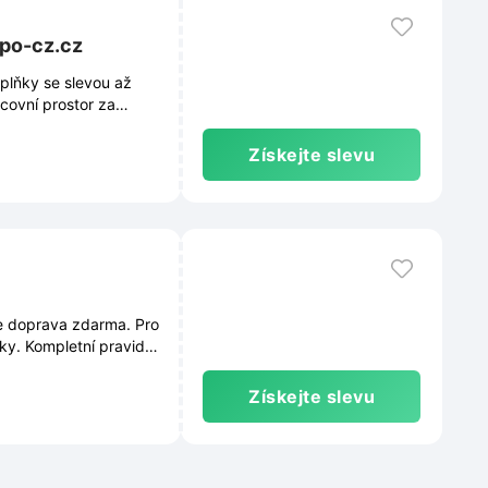
xpo-cz.cz
plňky se slevou až
covní prostor za
Získejte slevu
e doprava zdarma. Pro
ky. Kompletní pravidla
dléhají průběžným
Získejte slevu