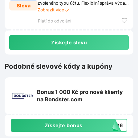
zvoleného typu účtu. Flexibilní správa výdajů
Sleva
přináší svobodu v rozhodování o čase
Zobrazit více
samotné úhrady.
Platí do odvolání
Získejte slevu
Podobné slevové kódy a kupóny
Bonus 1 000 Kč pro nové klienty
na Bondster.com
Získejte bonus
2026