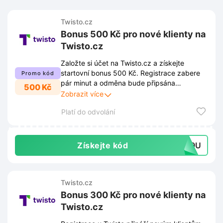
Twisto.cz
Bonus 500 Kč pro nové klienty na
Twisto.cz
Založte si účet na Twisto.cz a získejte
startovní bonus 500 Kč. Registrace zabere
Promo kód
pár minut a odměna bude připsána
500 Kč
automaticky po aktivaci. Využijte výhodnější
Zobrazit více
placení a zjednodušte si každodenní nákupy.
Platí do odvolání
Získejte kód
439U
Twisto.cz
Bonus 300 Kč pro nové klienty na
Twisto.cz