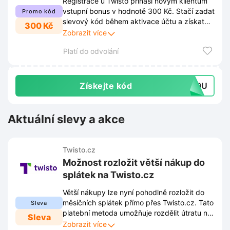
Registrace u Twisto přináší novým klientům
vstupní bonus v hodnotě 300 Kč. Stačí zadat
Promo kód
slevový kód během aktivace účtu a získat
300 Kč
odměnu pro první nákupy. Užívejte si
Zobrazit více
odložené platby s výhodou hned od
Platí do odvolání
začátku.
Získejte kód
439U
Aktuální slevy a akce
Twisto.cz
Možnost rozložit větší nákup do
splátek na Twisto.cz
Větší nákupy lze nyní pohodlně rozložit do
měsíčních splátek přímo přes Twisto.cz. Tato
Sleva
platební metoda umožňuje rozdělit útratu na
Sleva
menší části a získat tak větší finanční
Zobrazit více