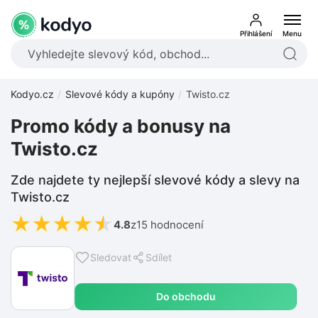
Přihlášení
Menu
Kodyo.cz
Slevové kódy a kupóny
Twisto.cz
Promo kódy a bonusy na
Twisto.cz
Zde najdete ty nejlepší slevové kódy a slevy na
Twisto.cz
★
★
★
★
★
4.8
z
15 hodnocení
Sledovat
Sdílet
Do obchodu