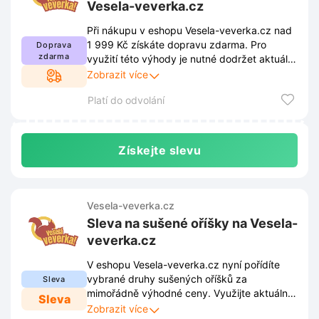
Vesela-veverka.cz
Při nákupu v eshopu Vesela-veverka.cz nad
1 999 Kč získáte dopravu zdarma. Pro
Doprava
zdarma
využití této výhody je nutné dodržet aktuální
podmínky zveřejněné na webových
Zobrazit více
stránkách obchodu. Pravidla akce se mohou
Platí do odvolání
průběžně měnit, proto doporučujeme
sledovat informace přímo na dané stránce.
Získejte slevu
Vesela-veverka.cz
Sleva na sušené oříšky na Vesela-
veverka.cz
V eshopu Vesela-veverka.cz nyní pořídíte
vybrané druhy sušených oříšků za
Sleva
mimořádně výhodné ceny. Využijte aktuální
Sleva
slevy a doplňte zásoby zdravého mlsání
Zobrazit více