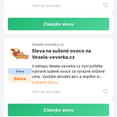
ještě dnes.
Platí do odvolání
Získejte slevu
Vesela-veverka.cz
Sleva na sušené ovoce na
Vesela-veverka.cz
V eshopu Vesela-veverka.cz nyní pořídíte
vybrané sušené ovoce za výrazně snížené
Sleva
ceny. Využijte aktuální akci a doplňte si
Sleva
zásoby zdravých pochoutek výhodně.
Zobrazit více
Platí do odvolání
Získejte slevu