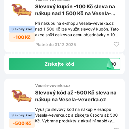
Slevový kupón -100 Kč sleva na
nákup nad 1 500 Kč na Vesela-
veverka.cz
Při nákupu na e-shopu Vesela-veverka.cz
nad 1 500 Kč lze využít slevový kupón. Tato
Slevový kód
akce sníží celkovou cenu objednávky o 100
-100 Kč
Kč.
Platné do 31.12.2025
Získejte kód
1500
Vesela-veverka.cz
Slevový kód až -500 Kč sleva na
nákup na Vesela-veverka.cz
Využijte slevový kód na nákup v eshopu
Vesela-veverka.cz a získejte úsporu až 500
Slevový kód
Kč. Vybrané produkty z aktuální nabídky
-500 Kč
nyní pořídíte za výhodnější ceny.