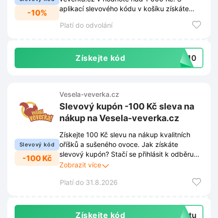
aplikací slevového kódu v košíku získáte
-10%
10% slevu na celou objednávku.
Platí do odvolání
Získejte kód
AM10
Vesela-veverka.cz
Slevový kupón -100 Kč sleva na
nákup na Vesela-veverka.cz
Získejte 100 Kč slevu na nákup kvalitních
oříšků a sušeného ovoce. Jak získáte
Slevový kód
slevový kupón? Stačí se přihlásit k odběru
-100 Kč
newsletteru prostřednictvím vyskakovacího
Zobrazit více
okna na stránce Vesela-veverka.cz. Díky
Platí do 31.8.2026
registraci již neunikne žádná novinka, sleva
ani exkluzivní nabídka. Přihlášením k
novinkám zajistíte výhodnější nákup
zdravého mlsání.
Získejte kód
extu