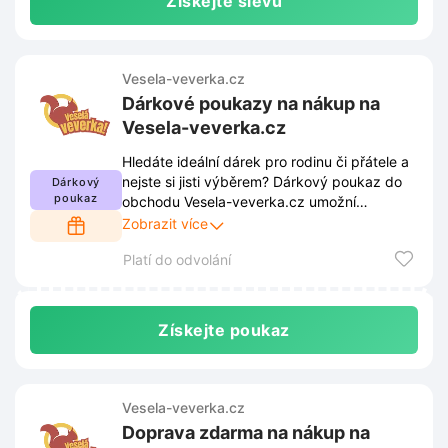
Získejte slevu
Vesela-veverka.cz
Dárkové poukazy na nákup na
Vesela-veverka.cz
Hledáte ideální dárek pro rodinu či přátele a
nejste si jisti výběrem? Dárkový poukaz do
Dárkový
poukaz
obchodu Vesela-veverka.cz umožní
obdarovaným vybrat si přesně to, po čem
Zobrazit více
touží.
Platí do odvolání
Získejte poukaz
Vesela-veverka.cz
Doprava zdarma na nákup na