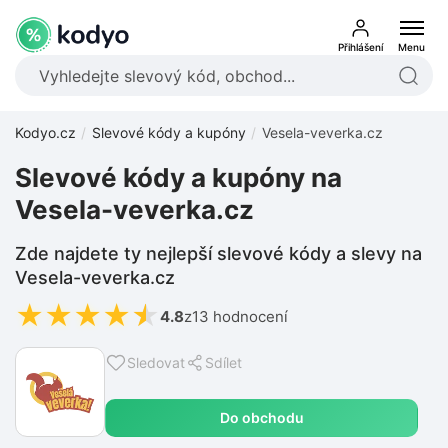
Přihlášení
Menu
Kodyo.cz
Slevové kódy a kupóny
Vesela-veverka.cz
Slevové kódy a kupóny na
Vesela-veverka.cz
Zde najdete ty nejlepší slevové kódy a slevy na
Vesela-veverka.cz
★
★
★
★
★
4.8
z
13 hodnocení
Sledovat
Sdílet
Do obchodu