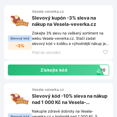
Vesela-veverka.cz
Slevový kupón -3% sleva na
nákup na Vesela-veverka.cz
Získejte 3% slevu na veškerý sortiment na
webu Vesela-veverka.cz. Stačí zadat
Slevový kód
slevový kód v košíku a výhodnější nákup je
-3%
hotový.
Platí do odvolání
Získejte kód
A700
Vesela-veverka.cz
Slevový kód -10% sleva na nákup
nad 1 000 Kč na Vesela-
veverka.cz
Nakupte zdravé dobroty na Vesela-
veverka.cz v hodnotě nad 1 000 Kč. S
Slevový kód