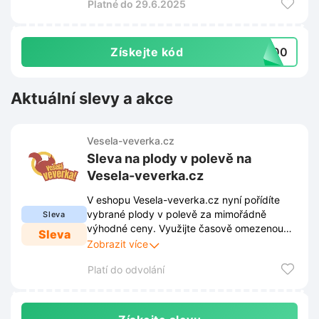
Platné do 29.6.2025
Získejte kód
A500
Aktuální slevy a akce
Vesela-veverka.cz
Sleva na plody v polevě na
Vesela-veverka.cz
V eshopu Vesela-veverka.cz nyní pořídíte
vybrané plody v polevě za mimořádně
Sleva
výhodné ceny. Využijte časově omezenou
Sleva
nabídku a doplňte si zásoby sladkých
Zobrazit více
delikates právě teď.
Platí do odvolání