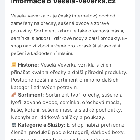
Informace o Vesela-veverka.cz
Vesela-veverka.cz je český internetový obchod
zaměřený na ořechy, sušené ovoce a zdravé
potraviny. Sortiment zahrnuje také ořechová másla,
semínka, sladkosti, dárkové boxy a další produkty. E-
shop nabízí zboží určené pro zdravější stravování,
pečení a každodenní mlsání.
Historie:
Veselá Veverka vznikla s cílem
přinášet kvalitní ořechy a další přírodní produkty.
Postupně rozšířila sortiment o mnoho dalších
kategorií zdravých potravin.
Sortiment:
Sortiment tvoří ořechy, sušené a
lyofilizované ovoce, semínka, ořechová másla,
kaše, koření, sušené maso a sladké pochoutky.
Nechybí ani dárkové balíčky a poukazy.
Kategorie a Služby:
E-shop nabízí přehledné
členění produktů podle kategorií, dárkové boxy,
inspiraci na recepty a pravidelně zařazuje