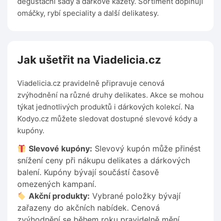
degustační sady a dárkové kazety. Sortiment doplňují
omáčky, rybí speciality a další delikatesy.
Jak ušetřit na Viadelicia.cz
Viadelicia.cz pravidelně připravuje cenová
zvýhodnění na různé druhy delikates. Akce se mohou
týkat jednotlivých produktů i dárkových kolekcí. Na
Kodyo.cz můžete sledovat dostupné slevové kódy a
kupóny.
Slevové kupóny:
Slevový kupón může přinést
snížení ceny při nákupu delikates a dárkových
balení. Kupóny bývají součástí časově
omezených kampaní.
Akční produkty:
Vybrané položky bývají
zařazeny do akčních nabídek. Cenová
zvýhodnění se během roku pravidelně mění.