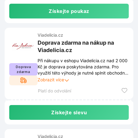
Získejte poukaz
Viadelicia.cz
Doprava zdarma na nákup na
Viadelicia.cz
Při nákupu v eshopu Viadelicia.cz nad 2 000
Kč je doprava poskytována zdarma. Pro
Doprava
zdarma
využití této výhody je nutné splnit obchodní
podmínky uvedené na webových stránkách.
Zobrazit více
Tato pravidla se mohou průběžně měnit,
Platí do odvolání
proto je vhodné sledovat aktuální informace
přímo u prodejce.
Získejte slevu
Viadelicia.cz