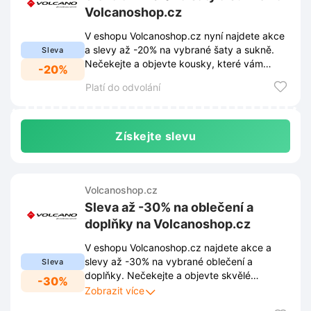
Volcanoshop.cz
V eshopu Volcanoshop.cz nyní najdete akce
a slevy až -20% na vybrané šaty a sukně.
Sleva
Nečekejte a objevte kousky, které vám
-20%
padnou jako ulité za skvělé ceny.
Platí do odvolání
Získejte slevu
Volcanoshop.cz
Sleva až -30% na oblečení a
doplňky na Volcanoshop.cz
V eshopu Volcanoshop.cz najdete akce a
slevy až -30% na vybrané oblečení a
Sleva
doplňky. Nečekejte a objevte skvělé
-30%
nabídky, které vám umožní doplnit šatník za
Zobrazit více
výhodné ceny.