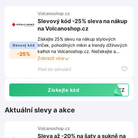
Volcanoshop.cz
Slevový kód -25% sleva na nákup
na Volcanoshop.cz
Získejte 25% slevu na nákup stylových
triček, pohodlných mikin a trendy džínových
Slevový kód
kalhot na Volcanoshop.cz. Nečekejte a
-25%
objevte široký sortiment oblečení s výhodnou
Zobrazit více
slevou.
Platí do odvolání
Získejte kód
T-CZ
Aktuální slevy a akce
Volcanoshop.cz
Sleva až -20% na šaty a sukně na