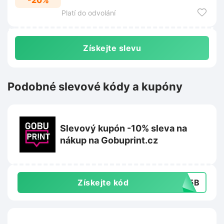
-20%
šatníku za skvělou cenu.
Platí do odvolání
Získejte slevu
Podobné slevové kódy a kupóny
Slevový kupón -10% sleva na
nákup na Gobuprint.cz
Získejte kód
485B