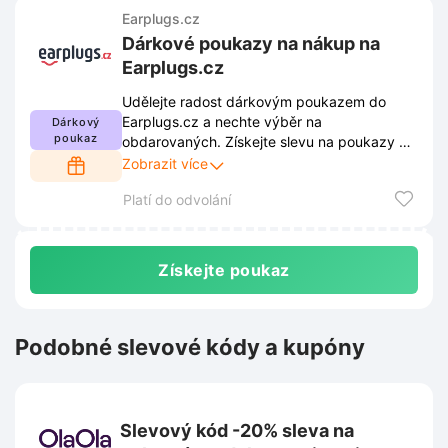
Earplugs.cz
Dárkové poukazy na nákup na
Earplugs.cz
Udělejte radost dárkovým poukazem do
Earplugs.cz a nechte výběr na
Dárkový
poukaz
obdarovaných. Získejte slevu na poukazy a
darujte klid a pohodu v podobě kvalitních
Zobrazit více
špuntů do uší.
Platí do odvolání
Získejte poukaz
Podobné slevové kódy a kupóny
Slevový kód -20% sleva na