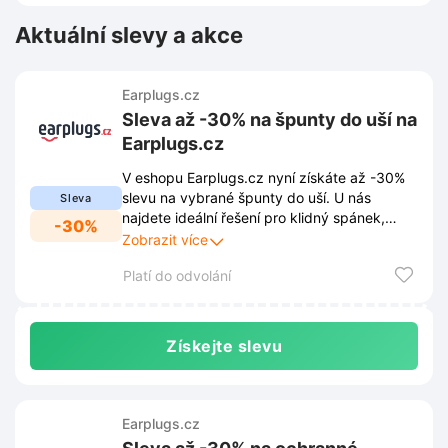
Aktuální slevy a akce
Earplugs.cz
Sleva až -30% na špunty do uší na
Earplugs.cz
V eshopu Earplugs.cz nyní získáte až -30%
slevu na vybrané špunty do uší. U nás
Sleva
najdete ideální řešení pro klidný spánek,
-30%
soustředění nebo koncerty za výhodné ceny.
Zobrazit více
Platí do odvolání
Získejte slevu
Earplugs.cz