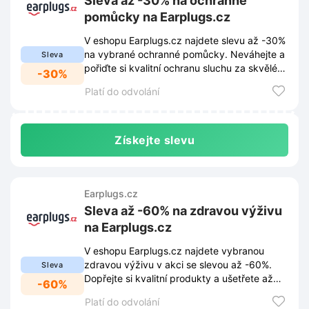
Sleva až -30% na ochranné
pomůcky na Earplugs.cz
V eshopu Earplugs.cz najdete slevu až -30%
na vybrané ochranné pomůcky. Neváhejte a
Sleva
pořiďte si kvalitní ochranu sluchu za skvělé
-30%
ceny.
Platí do odvolání
Získejte slevu
Earplugs.cz
Sleva až -60% na zdravou výživu
na Earplugs.cz
V eshopu Earplugs.cz najdete vybranou
zdravou výživu v akci se slevou až -60%.
Sleva
Dopřejte si kvalitní produkty a ušetřete až
-60%
stovky Kč.
Platí do odvolání