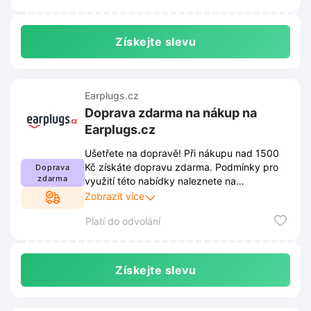
Získejte slevu
Earplugs.cz
Doprava zdarma na nákup na
Earplugs.cz
Ušetřete na dopravě! Při nákupu nad 1500
Kč získáte dopravu zdarma. Podmínky pro
Doprava
zdarma
využití této nabídky naleznete na
Earplugs.cz. Upozorňujeme, že obchod si
Zobrazit více
vyhrazuje právo na změnu těchto podmínek.
Platí do odvolání
Získejte slevu