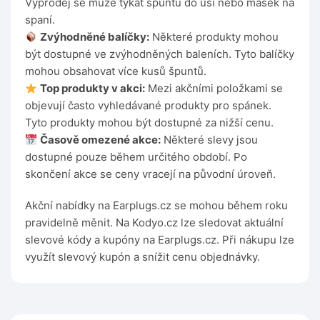
Výprodej se může týkat špuntů do uší nebo masek na
spaní.
Zvýhodněné balíčky:
Některé produkty mohou
být dostupné ve zvýhodněných baleních. Tyto balíčky
mohou obsahovat více kusů špuntů.
Top produkty v akci:
Mezi akčními položkami se
objevují často vyhledávané produkty pro spánek.
Tyto produkty mohou být dostupné za nižší cenu.
Časově omezené akce:
Některé slevy jsou
dostupné pouze během určitého období. Po
skončení akce se ceny vracejí na původní úroveň.
Akční nabídky na Earplugs.cz se mohou během roku
pravidelně měnit. Na Kodyo.cz lze sledovat aktuální
slevové kódy a kupóny na Earplugs.cz. Při nákupu lze
využít slevový kupón a snížit cenu objednávky.