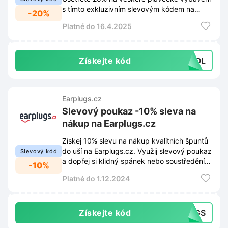
s tímto exkluzivním slevovým kódem na
-20%
Earplugs.cz.
Platné do 16.4.2025
Získejte kód
POOL
Earplugs.cz
Slevový poukaz -10% sleva na
nákup na Earplugs.cz
Získej 10% slevu na nákup kvalitních špuntů
do uší na Earplugs.cz. Využij slevový poukaz
Slevový kód
a dopřej si klidný spánek nebo soustředění
-10%
bez hluku.
Platné do 1.12.2024
Získejte kód
LUGS