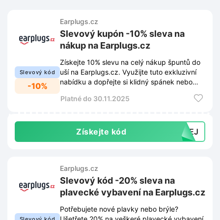
Earplugs.cz
Slevový kupón -10% sleva na
nákup na Earplugs.cz
Získejte 10% slevu na celý nákup špuntů do
uší na Earplugs.cz. Využijte tuto exkluzivní
Slevový kód
nabídku a dopřejte si klidný spánek nebo
-10%
nerušenou práci.
Platné do 30.11.2025
Získejte kód
JDEJ
Earplugs.cz
Slevový kód -20% sleva na
plavecké vybavení na Earplugs.cz
Potřebujete nové plavky nebo brýle?
Ušetřete 20% na veškeré plavecké vybavení
Slevový kód