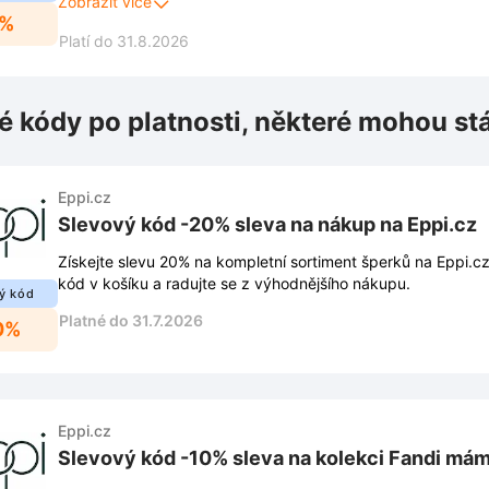
Zobrazit více
5%
exkluzivní nabídky.
Platí do 31.8.2026
é kódy po platnosti, některé mohou st
Eppi.cz
Slevový kód -20% sleva na nákup na Eppi.cz
Získejte slevu 20% na kompletní sortiment šperků na Eppi.cz
kód v košíku a radujte se z výhodnějšího nákupu.
ý kód
Platné do 31.7.2026
0%
Eppi.cz
Slevový kód -10% sleva na kolekci Fandi má