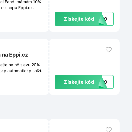
lekci Fandi mámám 10%
a e-shopu Eppi.cz.
Získejte kód
FM10
 na Eppi.cz
ejte na ně slevu 20%.
ky automaticky sníží.
Získejte kód
HD20