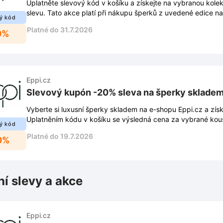
Uplatněte slevový kód v košíku a získejte na vybranou ko
slevu. Tato akce platí při nákupu šperků z uvedené edice n
ý kód
Platné do 31.7.2026
0%
Eppi.cz
Slevový kupón -20% sleva na šperky skladem
Vyberte si luxusní šperky skladem na e-shopu Eppi.cz a získ
Uplatněním kódu v košíku se výsledná cena za vybrané kous
ý kód
Platné do 19.7.2026
0%
ní slevy a akce
Eppi.cz