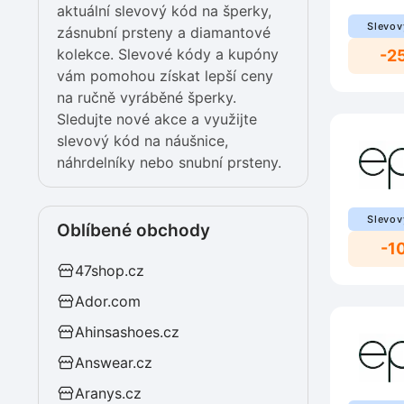
aktuální slevový kód na šperky,
Slevov
zásnubní prsteny a diamantové
kolekce. Slevové kódy a kupóny
-2
vám pomohou získat lepší ceny
na ručně vyráběné šperky.
Sledujte nové akce a využijte
slevový kód na náušnice,
náhrdelníky nebo snubní prsteny.
Slevov
Oblíbené obchody
-1
47shop.cz
Ador.com
Ahinsashoes.cz
Answear.cz
Aranys.cz