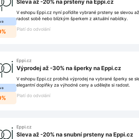
Sleva až -20% na prsteny na Eppi.cz
V eshopu Eppi.cz nyní pořídíte vybrané prsteny se slevou a
radost sobě nebo blízkým šperkem z aktuální nabídky.
va
Platí do odvolání
0%
Eppi.cz
Výprodej až -30% na šperky na Eppi.cz
V eshopu Eppi.cz probíhá výprodej na vybrané šperky se s
elegantní doplňky za výhodné ceny a udělejte si radost.
va
Platí do odvolání
0%
Eppi.cz
Sleva až -20% na snubní prsteny na Eppi.cz