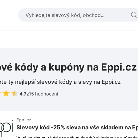
ové kódy a kupóny na Eppi.cz
te ty nejlepší slevové kódy a slevy na Eppi.cz
★
★
★
4.7
z
15 hodnocení
Eppi.cz
Slevový kód -25% sleva na vše skladem na Ep
Využijte slevový kód pro nákup šperků skladem se zvýhodn