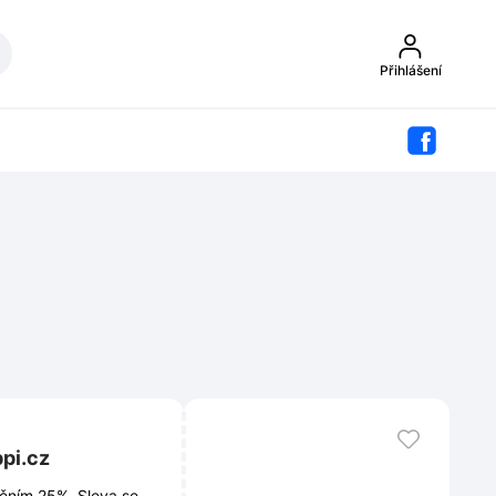
Přihlášení
pi.cz
ěním 25%. Sleva se