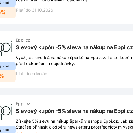
ý kód
Platí do 31.10.2026
5%
Eppi.cz
Slevový kupón -5% sleva na nákup na Eppi.cz
Využijte slevu 5% na nákup šperků na Eppi.cz. Tento kupón 
před dokončením objednávky.
ý kód
Platí do odvolání
5%
Eppi.cz
Slevový kupón -5% sleva na nákup na Eppi.cz
Získejte 5% slevu na nákup šperků v eshopu Eppi.cz. Jak z
Stačí se přihlásit k odběru newsletteru prostřednictvím vys
ý kód
webových stránkách. Díky registraci již neuniknou žádné nov