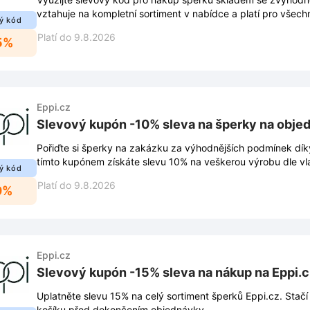
vztahuje na kompletní sortiment v nabídce a platí pro všec
ý kód
Platí do 9.8.2026
5%
Eppi.cz
Slevový kupón -10% sleva na šperky na objed
Pořiďte si šperky na zakázku za výhodnějších podmínek dí
tímto kupónem získáte slevu 10% na veškerou výrobu dle vl
ý kód
Platí do 9.8.2026
0%
Eppi.cz
Slevový kupón -15% sleva na nákup na Eppi.c
Uplatněte slevu 15% na celý sortiment šperků Eppi.cz. Stač
košíku před dokončením objednávky.