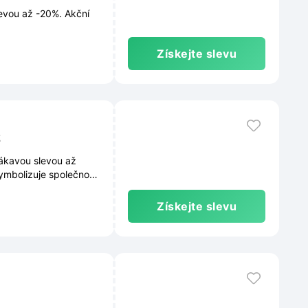
levou až -20%. Akční
Získejte slevu
z
lákavou slevou až
symbolizuje společnou
Získejte slevu