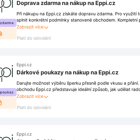
Doprava zdarma na nákup na Eppi.cz
Při nákupu na Eppi.cz získáte dopravu zdarma. Pro využití 
splnit konkrétní podmínky stanovené obchodem. Kompletní p
 zdarma
na webových stránkách a mohou se v čase měnit.
Zobrazit více
Platí do odvolání
Eppi.cz
Dárkové poukazy na nákup na Eppi.cz
Darujte možnost výběru šperku přesně podle vkusu a přání
obchodu Eppi.cz představuje ideální způsob, jak udělat rado
 poukaz
nevhodného výběru.
Zobrazit více
Platí do odvolání
Eppi.cz