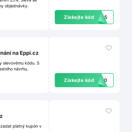
hny objednávky.
Získejte kód
UN25
nání na Eppi.cz
ky slevovému kódu. S
astního návrhu.
Získejte kód
UN10
z
í zadat platný kupón v