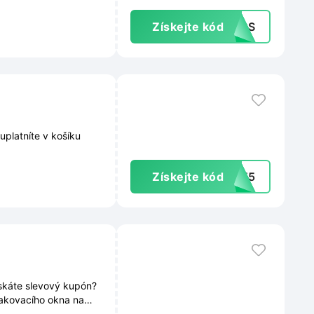
Získejte kód
15CS
uplatníte v košíku
Získejte kód
JTE5
ískáte slevový kupón?
kakovacího okna na
inky, slevy ani