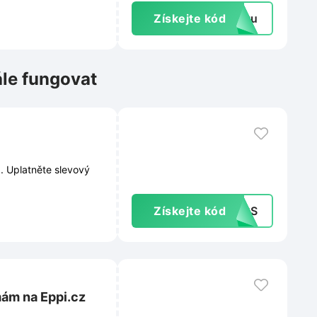
Získejte kód
extu
ále fungovat
. Uplatněte slevový
Získejte kód
26CS
mám na Eppi.cz