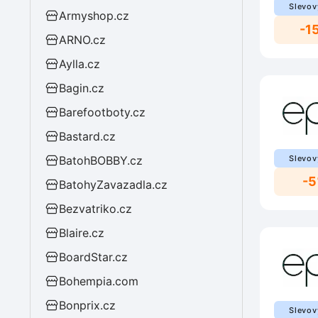
Slevov
Armyshop.cz
-1
ARNO.cz
Aylla.cz
Bagin.cz
Barefootboty.cz
Bastard.cz
BatohBOBBY.cz
Slevov
-
BatohyZavazadla.cz
Bezvatriko.cz
Blaire.cz
BoardStar.cz
Bohempia.com
Bonprix.cz
Slevov