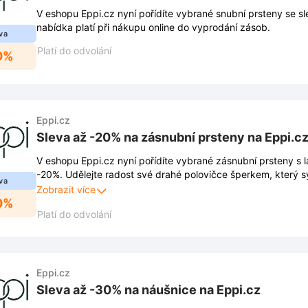
V eshopu Eppi.cz nyní pořídíte vybrané snubní prsteny se s
nabídka platí při nákupu online do vyprodání zásob.
va
Platí do odvolání
0%
Eppi.cz
Sleva až -20% na zásnubní prsteny na Eppi.c
V eshopu Eppi.cz nyní pořídíte vybrané zásnubní prsteny s 
-20%. Udělejte radost své drahé polovičce šperkem, který 
va
cestu životem.
Zobrazit více
0%
Platí do odvolání
Eppi.cz
Sleva až -30% na náušnice na Eppi.cz