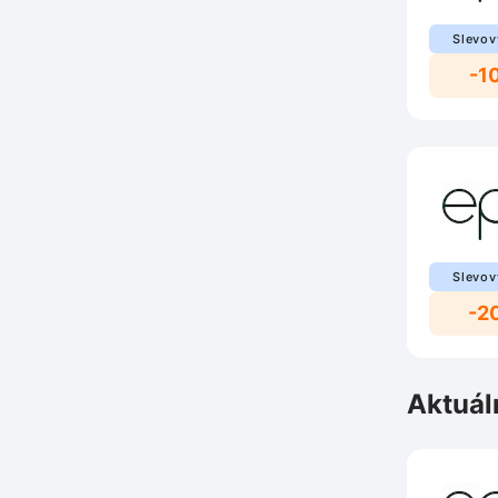
Slevov
-1
Slevov
-2
Aktuál