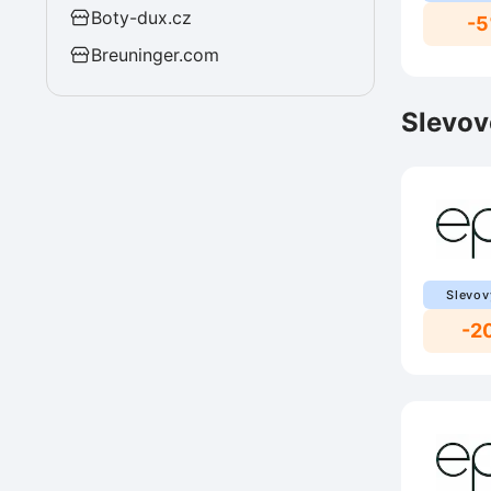
Boty-dux.cz
-
Breuninger.com
Slevov
Slevov
-2