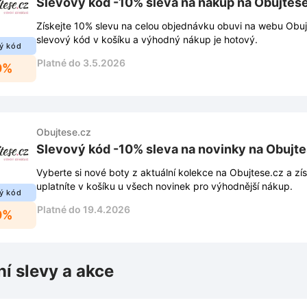
Slevový kód -10% sleva na nákup na Obujtes
Získejte 10% slevu na celou objednávku obuvi na webu Obuj
slevový kód v košíku a výhodný nákup je hotový.
ý kód
Platné do 3.5.2026
0%
Obujtese.cz
Slevový kód -10% sleva na novinky na Obujt
Vyberte si nové boty z aktuální kolekce na Obujtese.cz a zí
uplatníte v košíku u všech novinek pro výhodnější nákup.
ý kód
Platné do 19.4.2026
0%
ní slevy a akce