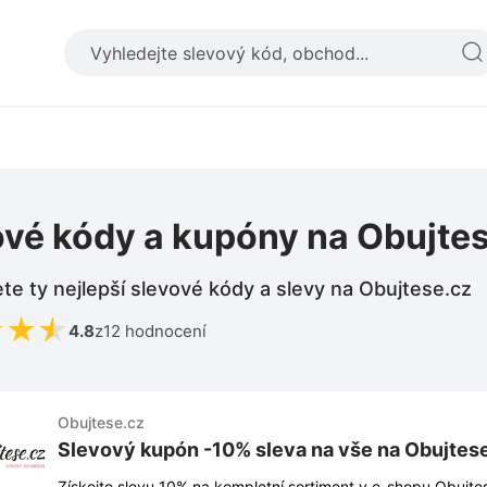
ové kódy a kupóny na Obujte
te ty nejlepší slevové kódy a slevy na Obujtese.cz
★
★
★
4.8
z
12 hodnocení
Obujtese.cz
Slevový kupón -10% sleva na vše na Obujtes
Získejte slevu 10% na kompletní sortiment v e-shopu Obujte