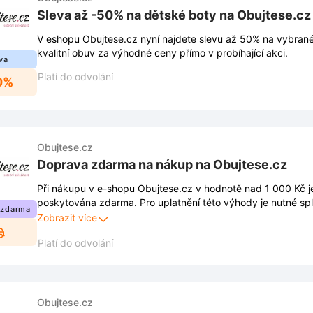
Sleva až -50% na dětské boty na Obujtese.cz
V eshopu Obujtese.cz nyní najdete slevu až 50% na vybrané
kvalitní obuv za výhodné ceny přímo v probíhající akci.
va
Platí do odvolání
0%
Obujtese.cz
Doprava zdarma na nákup na Obujtese.cz
Při nákupu v e-shopu Obujtese.cz v hodnotě nad 1 000 Kč 
poskytována zdarma. Pro uplatnění této výhody je nutné spl
 zdarma
obchodní podmínky. Kompletní pravidla jsou dostupná na w
Zobrazit více
mohou podléhat průběžným změnám.
Platí do odvolání
Obujtese.cz