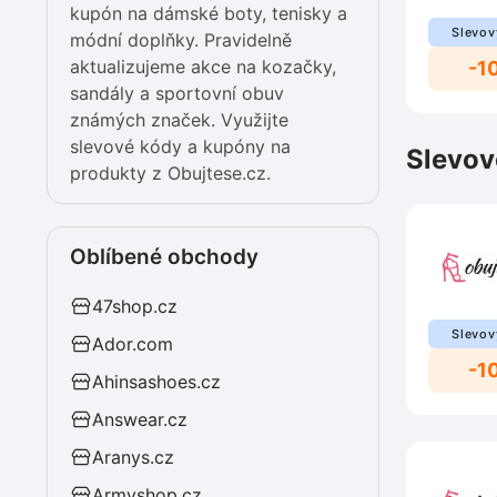
kupón na dámské boty, tenisky a
Slevov
módní doplňky. Pravidelně
aktualizujeme akce na kozačky,
-1
sandály a sportovní obuv
známých značek. Využijte
slevové kódy a kupóny na
Slevov
produkty z Obujtese.cz.
Oblíbené obchody
47shop.cz
Slevov
Ador.com
-1
Ahinsashoes.cz
Answear.cz
Aranys.cz
Armyshop.cz