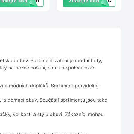
ískejte kód
MMER
Získejte kód
EC7C
ětskou obuv. Sortiment zahrnuje módní boty,
kty na běžné nošení, sport a společenské
vi a módních doplňků. Sortiment pravidelně
y a domácí obuv. Součástí sortimentu jsou také
čky, velikosti a stylu obuvi. Zákazníci mohou