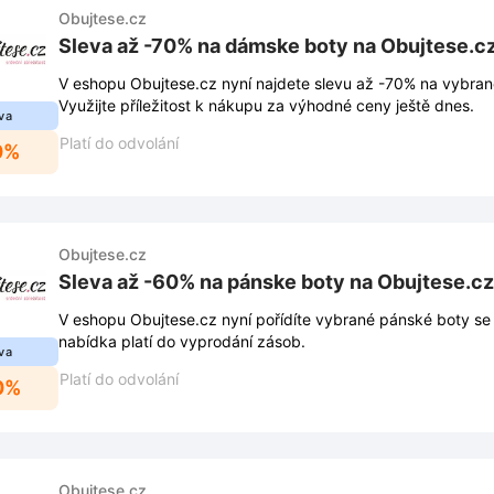
Obujtese.cz
Sleva až -70% na dámske boty na Obujtese.c
V eshopu Obujtese.cz nyní najdete slevu až -70% na vybran
Využijte příležitost k nákupu za výhodné ceny ještě dnes.
va
Platí do odvolání
0%
Obujtese.cz
Sleva až -60% na pánske boty na Obujtese.cz
V eshopu Obujtese.cz nyní pořídíte vybrané pánské boty se
nabídka platí do vyprodání zásob.
va
Platí do odvolání
0%
Obujtese.cz