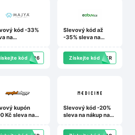
vový kód -33%
Slevový kód až
va na
-35% sleva na
levněné šperky
nákup na Eobuv.cz
Majya.cz
ískejte kód
7326
Získejte kód
MMER
vový kupón
Slevový kód -20%
0 Kč sleva na
sleva na nákup na
up nad 2 000 Kč
Wearmedicine.cz
Metalshop.cz