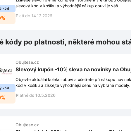
slevový kód v košíku a výhodnější nákup obuvi je váš.
ý kód
Platí do 14.12.2026
0%
é kódy po platnosti, některé mohou st
Obujtese.cz
Slevový kupón -10% sleva na novinky na Obu
Objevte aktuální kolekci obuvi a ušetřete při nákupu novine
kód v košíku a získejte výhodnější cenu na vybrané modely.
ý kód
Platné do 10.5.2026
0%
Obujtese.cz