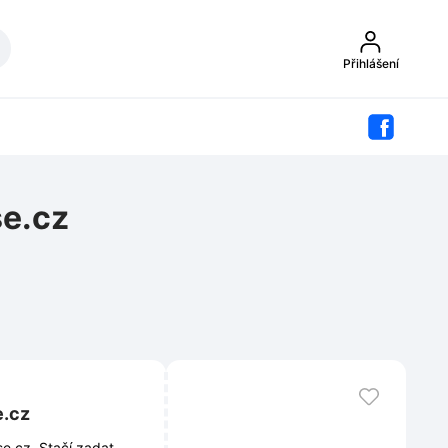
Přihlášení
se.cz
e.cz
se.cz. Stačí zadat