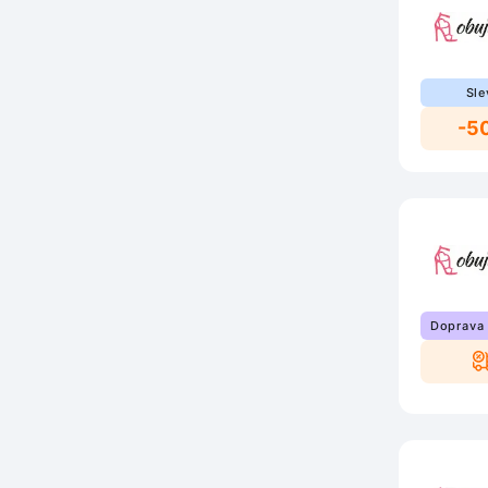
Sle
-5
Doprava