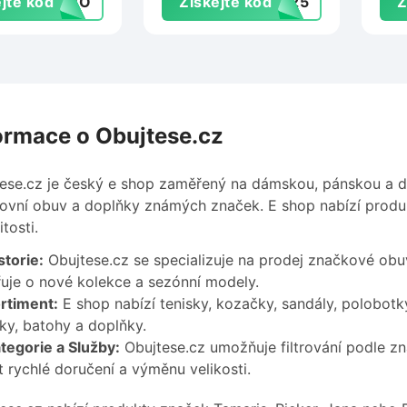
jte kód
FOMO
Získejte kód
UN25
Z
ormace o Obujtese.cz
ese.cz je český e shop zaměřený na dámskou, pánskou a d
ovní obuv a doplňky známých značek. E shop nabízí produ
itosti.
storie:
Obujtese.cz se specializuje na prodej značkové obu
řuje o nové kolekce a sezónní modely.
rtiment:
E shop nabízí tenisky, kozačky, sandály, polobotk
ky, batohy a doplňky.
tegorie a Služby:
Obujtese.cz umožňuje filtrování podle zna
t rychlé doručení a výměnu velikosti.