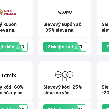
ý kupón
Slevový kupón až
Sle
leva na
-35% sleva na
sle
na Moje-
nákup na Modivo.cz
nez
.cz
na 
jte kód
28CD
Získejte kód
LAST
Z
ý kód -60%
Slevový kód -25%
Sle
na nákup na
sleva na vše
-20
shop.com
skladem na Eppi.cz
nák
na 