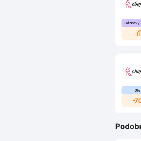
Dárkový
Sle
-7
Podobn