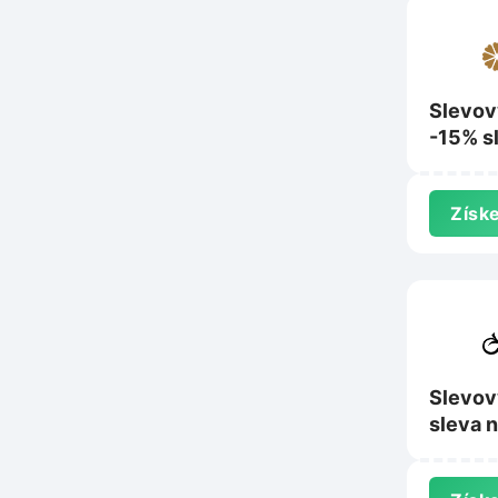
Slevov
-15% s
nákup 
pradlo
Získe
Slevov
sleva 
Remix