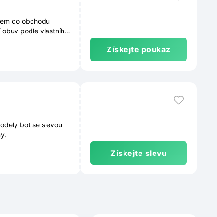
azem do obchodu
í obuv podle vlastního
Získejte poukaz
odely bot se slevou
y.
Získejte slevu