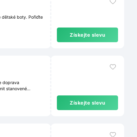
 dětské boty. Pořiďte
Získejte slevu
je doprava
nit stanovené
ebových stránkách a
Získejte slevu