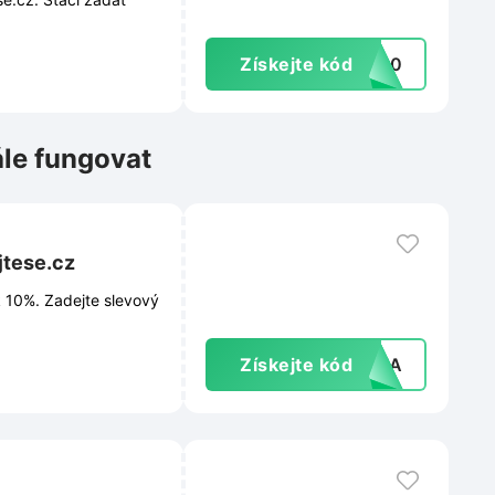
Získejte kód
va10
ále fungovat
jtese.cz
k 10%. Zadejte slevový
Získejte kód
INKA