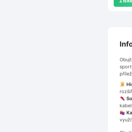
Získe
Inf
Obujt
sport
přílež
Hi
rozši
So
kabel
Ka
využí