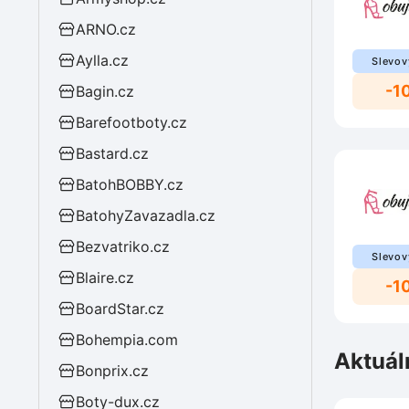
ARNO.cz
Aylla.cz
Slevov
-1
Bagin.cz
Barefootboty.cz
Bastard.cz
BatohBOBBY.cz
BatohyZavazadla.cz
Bezvatriko.cz
Slevov
Blaire.cz
-1
BoardStar.cz
Bohempia.com
Aktuál
Bonprix.cz
Boty-dux.cz