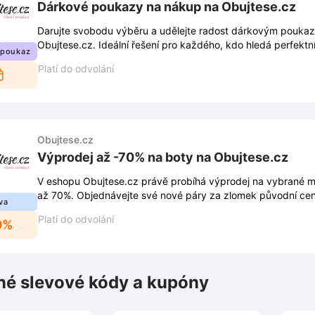
Dárkové poukazy na nákup na Obujtese.cz
Darujte svobodu výběru a udělejte radost dárkovým pouk
Obujtese.cz. Ideální řešení pro každého, kdo hledá perfektn
 poukaz
vkusu.
Platí do odvolání
Obujtese.cz
Výprodej až -70% na boty na Obujtese.cz
V eshopu Obujtese.cz právě probíhá výprodej na vybrané m
až 70%. Objednávejte své nové páry za zlomek původní cen
va
Platí do odvolání
0%
é slevové kódy a kupóny