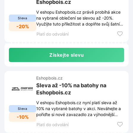
Eshopbois.cz
V eshopu Eshopbois.cz právě probíhá akce
na vybrané oblečení se slevou až -20%.
Sleva
Využijte tuto příležitost a doplňte svůj šatník
-20%
za výhodné ceny.
Platí do odvolání
Získejte slevu
Eshopbois.cz
Sleva až -10% na batohy na
Eshopbois.cz
V eshopu Eshopbois.cz nyní platí sleva až
10% na vybrané batohy v akci. Neváhejte a
Sleva
pořiďte si nové zavazadlo za výhodnější
-10%
cenu.
Platí do odvolání