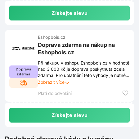
Získejte slevu
Eshopbois.cz
Doprava zdarma na nákup na
Eshopbois.cz
Při nákupu v eshopu Eshopbois.cz v hodnotě
nad 3 000 Kč je doprava poskytnuta zcela
Doprava
zdarma
zdarma. Pro uplatnění této výhody je nutné
splnit aktuální obchodní podmínky stanovené
Zobrazit více
prodejcem. Kompletní znění těchto pravidel
Platí do odvolání
je dostupné na webových stránkách
obchodu a podléhá průběžným změnám.
Získejte slevu