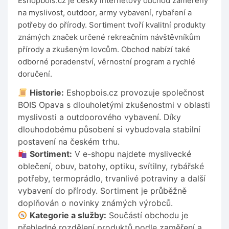
Eshopbois.cz je český internetový obchod zaměřený
na myslivost, outdoor, army vybavení, rybaření a
potřeby do přírody. Sortiment tvoří kvalitní produkty
známých značek určené rekreačním návštěvníkům
přírody a zkušeným lovcům. Obchod nabízí také
odborné poradenství, věrnostní program a rychlé
doručení.
Historie:
Eshopbois.cz provozuje společnost
BOIS Opava s dlouholetými zkušenostmi v oblasti
myslivosti a outdoorového vybavení. Díky
dlouhodobému působení si vybudovala stabilní
postavení na českém trhu.
Sortiment:
V e-shopu najdete myslivecké
oblečení, obuv, batohy, optiku, svítilny, rybářské
potřeby, termoprádlo, trvanlivé potraviny a další
vybavení do přírody. Sortiment je průběžně
doplňován o novinky známých výrobců.
Kategorie a služby:
Součástí obchodu je
přehledné rozdělení produktů podle zaměření a