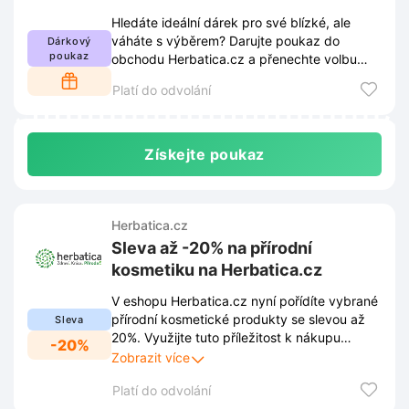
Hledáte ideální dárek pro své blízké, ale
váháte s výběrem? Darujte poukaz do
Dárkový
poukaz
obchodu Herbatica.cz a přenechte volbu
vhodného produktu přímo obdarovaným.
Platí do odvolání
Získejte poukaz
Herbatica.cz
Sleva až -20% na přírodní
kosmetiku na Herbatica.cz
V eshopu Herbatica.cz nyní pořídíte vybrané
přírodní kosmetické produkty se slevou až
Sleva
20%. Využijte tuto příležitost k nákupu
-20%
kvalitní péče za výhodnější ceny.
Zobrazit více
Platí do odvolání