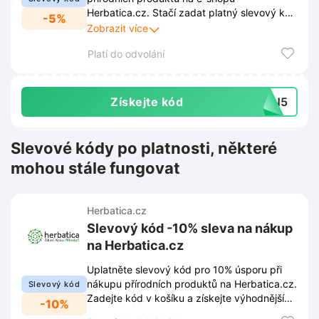
Herbatica.cz. Stačí zadat platný slevový kód
-5%
v košíku a částka za nákup se okamžitě
Zobrazit více
sníží.
Platí do odvolání
Získejte kód
OGN5
Slevové kódy po platnosti, některé
mohou stále fungovat
Herbatica.cz
Slevový kód -10% sleva na nákup
na Herbatica.cz
Uplatněte slevový kód pro 10% úsporu při
nákupu přírodních produktů na Herbatica.cz.
Slevový kód
Zadejte kód v košíku a získejte výhodnější
-10%
cenu za vybrané zboží.