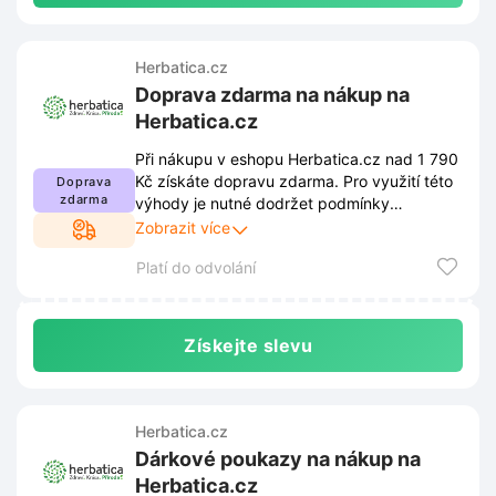
Herbatica.cz
Doprava zdarma na nákup na
Herbatica.cz
Při nákupu v eshopu Herbatica.cz nad 1 790
Kč získáte dopravu zdarma. Pro využití této
Doprava
zdarma
výhody je nutné dodržet podmínky
stanovené obchodem. Kompletní pravidla
Zobrazit více
jsou zveřejněna na webových stránkách a
Platí do odvolání
mohou se průběžně měnit.
Získejte slevu
Herbatica.cz
Dárkové poukazy na nákup na
Herbatica.cz