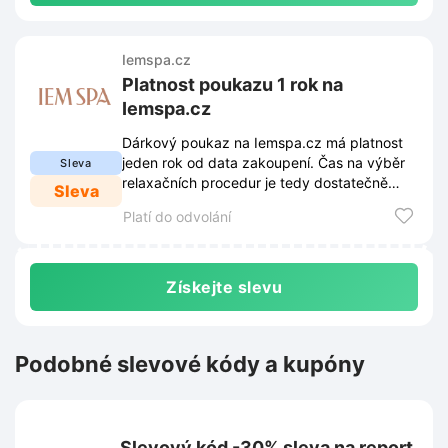
Iemspa.cz
Platnost poukazu 1 rok na
Iemspa.cz
Dárkový poukaz na Iemspa.cz má platnost
jeden rok od data zakoupení. Čas na výběr
Sleva
relaxačních procedur je tedy dostatečně
Sleva
dlouhý pro každého obdarovaného.
Platí do odvolání
Získejte slevu
Podobné slevové kódy a kupóny
Slevový kód -30% sleva na report