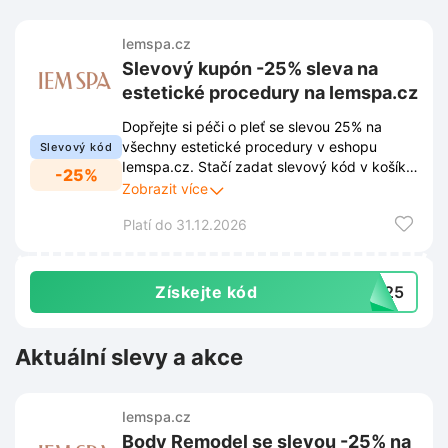
Iemspa.cz
Slevový kupón -25% sleva na
estetické procedury na Iemspa.cz
Dopřejte si péči o pleť se slevou 25% na
všechny estetické procedury v eshopu
Slevový kód
Iemspa.cz. Stačí zadat slevový kód v košíku
-25%
a cena za vybrané ošetření se ihned poníží.
Zobrazit více
Platí do 31.12.2026
Získejte kód
PA25
Aktuální slevy a akce
Iemspa.cz
Body Remodel se slevou -25% na