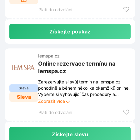
obdarované, aby si zvolili přesně to, po čem
Platí do odvolání
touží.
Získejte poukaz
Iemspa.cz
Online rezervace termínu na
Iemspa.cz
Zarezervujte si svůj termín na Iemspa.cz
pohodlně a během několika okamžiků online.
Sleva
Vyberte si vyhovující čas procedury a
Sleva
zajistěte si zasloužený relax v klidu domova.
Zobrazit více
Platí do odvolání
Získejte slevu