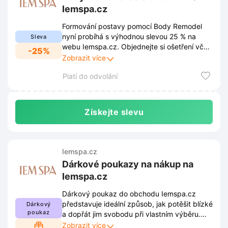
Iemspa.cz
Formování postavy pomocí Body Remodel
nyní probíhá s výhodnou slevou 25 % na
Sleva
webu Iemspa.cz. Objednejte si ošetření včas
-25%
a dopřejte tělu profesionální péči za
Zobrazit více
mimořádně nízkou cenu.
Platí do odvolání
Získejte slevu
Iemspa.cz
Dárkové poukazy na nákup na
Iemspa.cz
Dárkový poukaz do obchodu Iemspa.cz
představuje ideální způsob, jak potěšit blízké
Dárkový
poukaz
a dopřát jim svobodu při vlastním výběru.
Vyřešte dilema s dárky elegantně a nechte
Zobrazit více