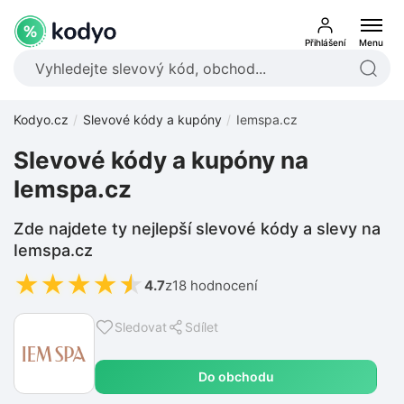
Přihlášení
Menu
Kodyo.cz
Slevové kódy a kupóny
Iemspa.cz
Slevové kódy a kupóny na
Iemspa.cz
Zde najdete ty nejlepší slevové kódy a slevy na
Iemspa.cz
★
★
★
★
★
4.7
z
18 hodnocení
Sledovat
Sdílet
Do obchodu