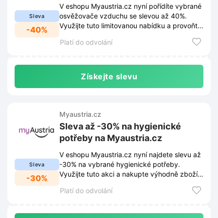
V eshopu Myaustria.cz nyní pořídíte vybrané
osvěžovače vzduchu se slevou až 40%.
Sleva
Využijte tuto limitovanou nabídku a provoňte
-40%
domov za výhodnější ceny.
Platí do odvolání
Získejte slevu
Myaustria.cz
Sleva až -30% na hygienické
potřeby na Myaustria.cz
V eshopu Myaustria.cz nyní najdete slevu až
-30% na vybrané hygienické potřeby.
Sleva
Využijte tuto akci a nakupte výhodně zboží z
-30%
rakouského trhu.
Platí do odvolání