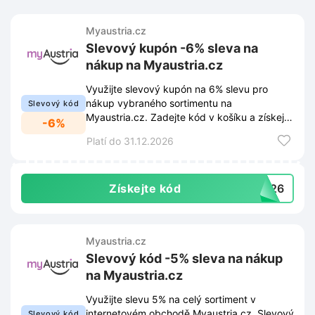
Myaustria.cz
Slevový kupón -6% sleva na
nákup na Myaustria.cz
Využijte slevový kupón na 6% slevu pro
nákup vybraného sortimentu na
Slevový kód
Myaustria.cz. Zadejte kód v košíku a získejte
-6%
okamžité cenové zvýhodnění.
Platí do 31.12.2026
Získejte kód
3426
Myaustria.cz
Slevový kód -5% sleva na nákup
na Myaustria.cz
Využijte slevu 5% na celý sortiment v
internetovém obchodě Myaustria.cz. Slevový
Slevový kód