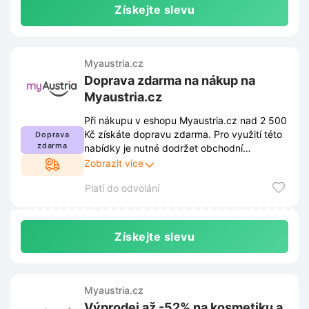
Získejte slevu
Myaustria.cz
Doprava zdarma na nákup na
Myaustria.cz
Při nákupu v eshopu Myaustria.cz nad 2 500
Kč získáte dopravu zdarma. Pro využití této
Doprava
zdarma
nabídky je nutné dodržet obchodní
podmínky stanovené prodejcem. Aktuální
Zobrazit více
pravidla jsou dostupná na webových
Platí do odvolání
stránkách obchodu a podléhají průběžným
změnám.
Získejte slevu
Myaustria.cz
Výprodej až -52% na kosmetiku a