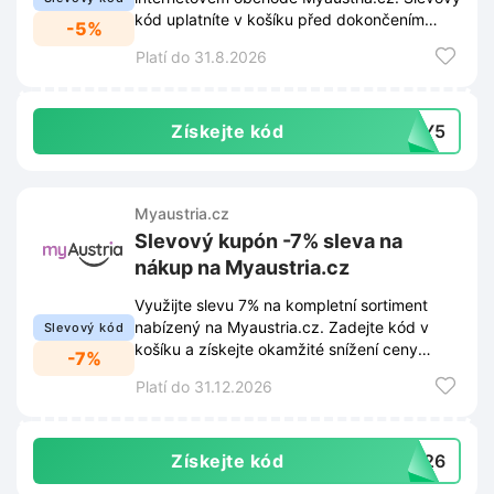
kód uplatníte v košíku před dokončením
-5%
objednávky.
Platí do 31.8.2026
Získejte kód
PAY5
Myaustria.cz
Slevový kupón -7% sleva na
nákup na Myaustria.cz
Využijte slevu 7% na kompletní sortiment
nabízený na Myaustria.cz. Zadejte kód v
Slevový kód
košíku a získejte okamžité snížení ceny
-7%
objednávky.
Platí do 31.12.2026
Získejte kód
Q226