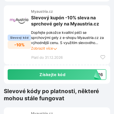
Myaustria.cz
Slevový kupón -10% sleva na
sprchové gely na Myaustria.cz
Dopřejte pokožce kvalitní péči se
sprchovými gely z e-shopu Myaustria.cz za
Slevový kód
výhodnější cenu. S využitím slevového
-10%
kupónu získáte na vybraný sortiment slevu
Zobrazit více
10%.
Platí do 31.12.2026
Získejte kód
SG26
Slevové kódy po platnosti, některé
mohou stále fungovat
Myaustria.cz