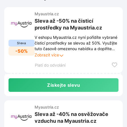
Myaustria.cz
Sleva až -50% na čisticí
prostředky na Myaustria.cz
V eshopu Myaustria.cz nyní pořídíte vybrané
čisticí prostředky se slevou až 50%. Využijte
Sleva
tuto časově omezenou nabídku a doplňte
-50%
zásoby pro úklid domácnosti za výhodné
Zobrazit více
ceny.
Platí do odvolání
Získejte slevu
Myaustria.cz
Sleva až -40% na osvěžovače
vzduchu na Myaustria.cz