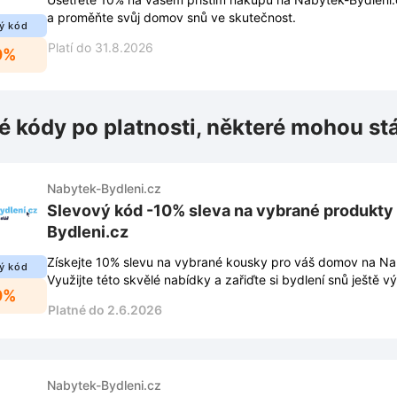
a proměňte svůj domov snů ve skutečnost.
ý kód
Platí do 31.8.2026
0%
é kódy po platnosti, některé mohou st
Nabytek-Bydleni.cz
Slevový kód -10% sleva na vybrané produkty
Bydleni.cz
Získejte 10% slevu na vybrané kousky pro váš domov na Na
ý kód
Využijte této skvělé nabídky a zařiďte si bydlení snů ještě v
0%
Platné do 2.6.2026
Nabytek-Bydleni.cz