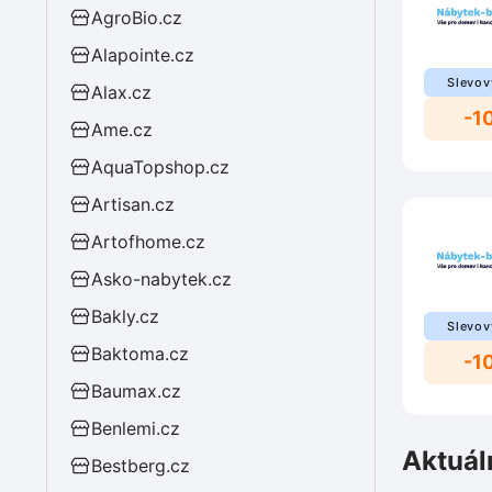
AgroBio.cz
Alapointe.cz
Slevov
Alax.cz
-1
Ame.cz
AquaTopshop.cz
Artisan.cz
Artofhome.cz
Asko-nabytek.cz
Bakly.cz
Slevov
Baktoma.cz
-1
Baumax.cz
Benlemi.cz
Aktuál
Bestberg.cz