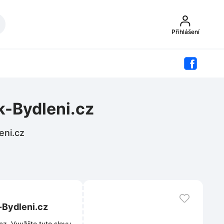
Přihlášení
k-Bydleni.cz
eni.cz
-Bydleni.cz
. Využijte tuto slevu