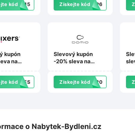
jte kód
9015
Získejte kód
0EP6
Z
ý kupón
Slevový kupón
Sle
leva na
-20% sleva na
sle
na Pixers.cz
nákup na Domio.cz
Bes
jte kód
SHES
Získejte kód
va20
Z
ormace o Nabytek-Bydleni.cz