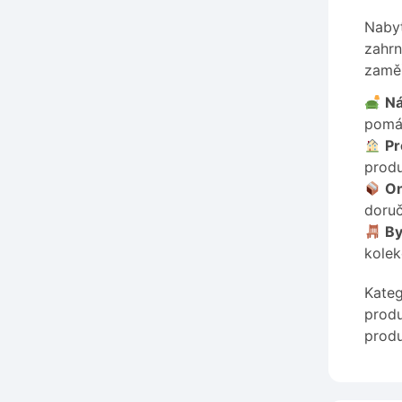
Nabyt
zahrn
zaměř
Ná
pomáh
Pr
produ
On
doruč
By
kolek
Kateg
produ
produ