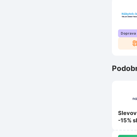
Doprava
Podobn
Slevov
-15% s
nákup 
Nanosp