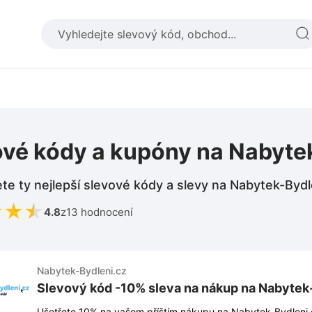
ové kódy a kupóny na Nabyte
te ty nejlepší slevové kódy a slevy na Nabytek-Bydl
★
★
★
4.8
z
13 hodnocení
Nabytek-Bydleni.cz
Slevový kód -10% sleva na nákup na Nabytek
Ušetřete 10% na vašem příštím nákupu na Nabytek-Bydleni.cz