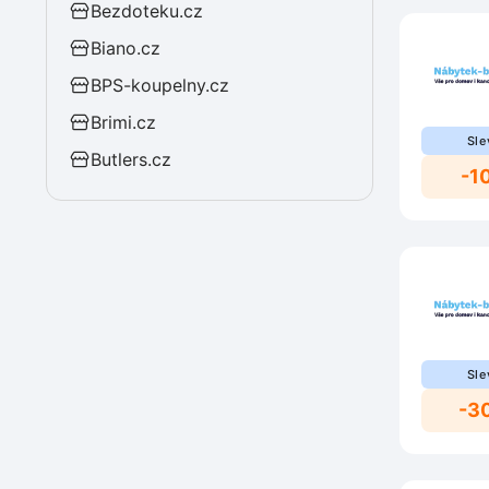
Bezdoteku.cz
Biano.cz
BPS-koupelny.cz
Brimi.cz
Sle
Butlers.cz
-1
Sle
-3