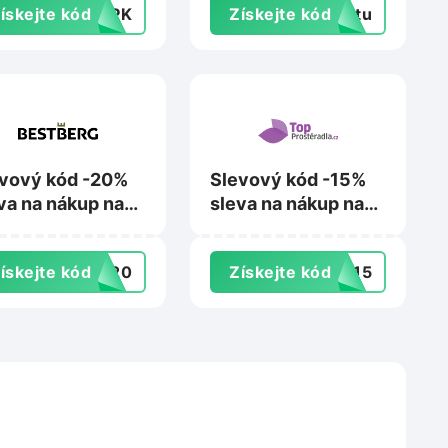
ískejte kód
F3PK
Získejte kód
extu
vový kód -20%
Slevový kód -15%
va na nákup na
sleva na nákup nad
tberg.cz
799 Kč na
Topprosteradla.cz
ískejte kód
ST20
Získejte kód
NY15