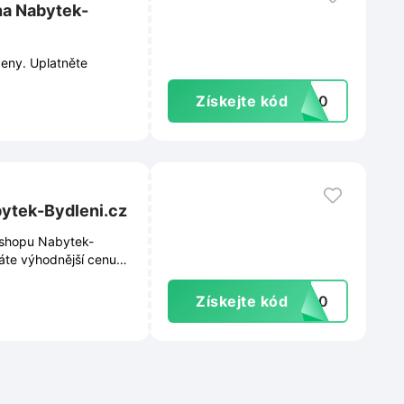
na Nabytek-
eny. Uplatněte
Získejte kód
UV10
ytek-Bydleni.cz
 eshopu Nabytek-
káte výhodnější cenu
Získejte kód
KY10