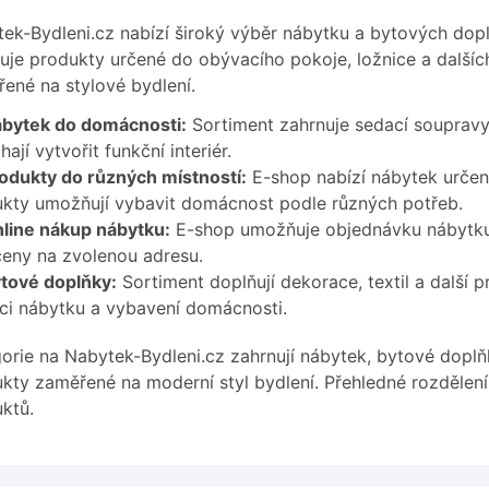
ek-Bydleni.cz nabízí široký výběr nábytku a bytových do
uje produkty určené do obývacího pokoje, ložnice a dalšíc
ené na stylové bydlení.
bytek do domácnosti:
Sortiment zahrnuje sedací soupravy,
ají vytvořit funkční interiér.
odukty do různých místností:
E-shop nabízí nábytek určen
kty umožňují vybavit domácnost podle různých potřeb.
line nákup nábytku:
E-shop umožňuje objednávku nábytku
eny na zvolenou adresu.
tové doplňky:
Sortiment doplňují dekorace, textil a další p
ci nábytku a vybavení domácnosti.
orie na Nabytek-Bydleni.cz zahrnují nábytek, bytové doplňk
kty zaměřené na moderní styl bydlení. Přehledné rozdělení 
ktů.