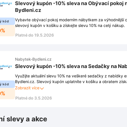
Slevový kupón -10% sleva na Obývací pokoj 
Bydleni.cz
Vybavte obývací pokoj moderním nábytkem za výhodnější c
ý kód
slevový kupón v košíku a získejte slevu 10% na celý nákup.
0%
Platné do 19.5.2026
Nabytek-Bydleni.cz
Slevový kupón -10% sleva na Sedačky na Nab
Využijte aktuální slevu 10% na veškeré sedačky z nabídky
Bydleni.cz. Slevový kupón uplatníte v košíku a obratem zís
ý kód
pro nákup nového vybavení.
Zobrazit více
0%
Platné do 3.5.2026
ní slevy a akce