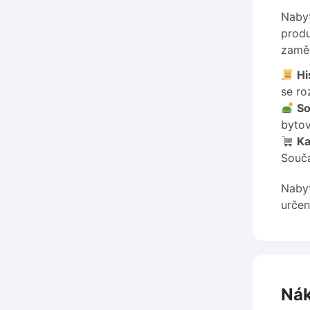
Nabyt
produ
zaměř
Hi
se ro
So
bytov
Ka
Součá
Nabyt
určen
Nák