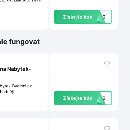
Získejte kód
TI10
ále fungovat
 na Nabytek-
bytek-Bydleni.cz.
ýhodněji.
Získejte kód
DA10