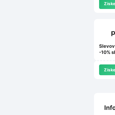
Získe
Slevov
-10% s
nákup 
Získe
Inf