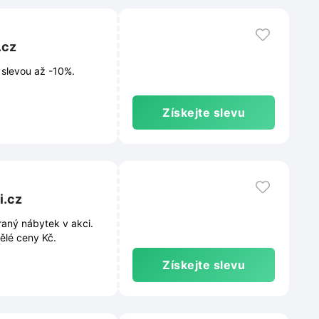
.cz
 slevou až -10%.
Získejte slevu
i.cz
aný nábytek v akci.
ělé ceny Kč.
Získejte slevu