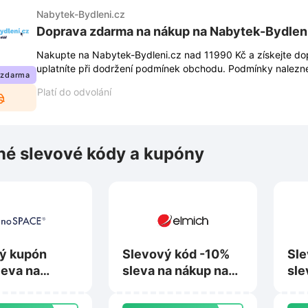
Nabytek-Bydleni.cz
Doprava zdarma na nákup na Nabytek-Bydlen
Nakupte na Nabytek-Bydleni.cz nad 11990 Kč a získejte do
uplatníte při dodržení podmínek obchodu. Podmínky nalez
 zdarma
se měnit.
Platí do odvolání
é slevové kódy a kupóny
ý kupón
Slevový kód -10%
Sle
leva na
sleva na nákup na
sle
na
Elmich.cz
Te
ace.cz