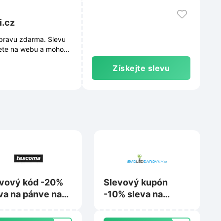
i.cz
pravu zdarma. Slevu
nete na webu a mohou
Získejte slevu
vový kód -20%
Slevový kupón
va na pánve na
-10% sleva na
scoma.cz
nákup na
Smdledzarovky.cz