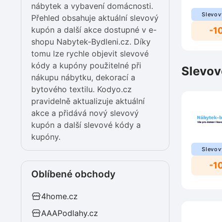
nábytek a vybavení domácnosti.
Slevov
Přehled obsahuje aktuální slevový
kupón a další akce dostupné v e-
-1
shopu Nabytek-Bydleni.cz. Díky
tomu lze rychle objevit slevové
kódy a kupóny použitelné při
Slevov
nákupu nábytku, dekorací a
bytového textilu. Kodyo.cz
pravidelně aktualizuje aktuální
akce a přidává nový slevový
kupón a další slevové kódy a
kupóny.
Slevov
-1
Oblíbené obchody
4home.cz
AAAPodlahy.cz