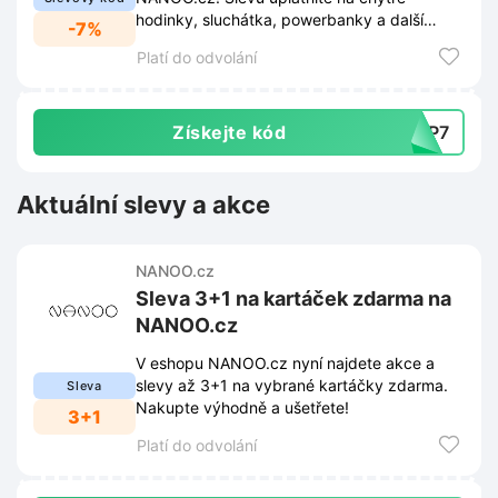
hodinky, sluchátka, powerbanky a další
-7%
elektroniku.
Platí do odvolání
Získejte kód
KUP7
Aktuální slevy a akce
NANOO.cz
Sleva 3+1 na kartáček zdarma na
NANOO.cz
V eshopu NANOO.cz nyní najdete akce a
slevy až 3+1 na vybrané kartáčky zdarma.
Sleva
Nakupte výhodně a ušetřete!
3+1
Platí do odvolání