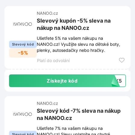
NANOO.cz
Slevový kupón -5% sleva na
nákup na NANOO.cz
Ušetřete 5% na vašem nákupu na
NANOO.cz! Využijte slevu na dětské boty,
Slevový kód
plenky, autosedačky nebo hračky.
-5%
Platí do odvolání
Získejte kód
TEK5
NANOO.cz
Slevový kód -7% sleva na nákup
na NANOO.cz
Ušetřete 7% na vašem nákupu na
NANOO.cz! Slevu uplatníte na chytré
Slevový kód