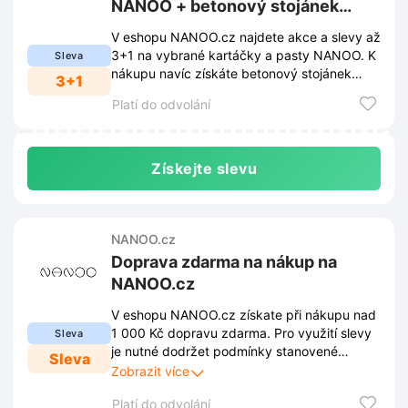
NANOO + betonový stojánek
zdarma na NANOO.cz
V eshopu NANOO.cz najdete akce a slevy až
3+1 na vybrané kartáčky a pasty NANOO. K
Sleva
nákupu navíc získáte betonový stojánek
3+1
zdarma.
Platí do odvolání
Získejte slevu
NANOO.cz
Doprava zdarma na nákup na
NANOO.cz
V eshopu NANOO.cz získate při nákupu nad
1 000 Kč dopravu zdarma. Pro využití slevy
Sleva
je nutné dodržet podmínky stanovené
Sleva
obchodem. Tyto podmínky jsou zveřejněny
Zobrazit více
na webových stránkách obchodu a mohou
Platí do odvolání
se průběžně měnit.