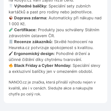
na Kodyo.cz vám zajistí nižší cenu.
Výhodné balíčky:
Speciální sety zubních
kartáčků a past pro rodiny nebo jednotlivce.
Doprava zdarma:
Automaticky při nákupu nad
1 000 Kč.
Certifikace:
Produkty jsou schváleny Státním
zdravotním ústavem ČR.
Recenze zákazníků:
Skvělé hodnocení na
Heureka.cz potvrzuje spokojenost s kvalitou.
🖌 Ergonomický design:
Pohodlné držení a
účinné čištění díky chytrému tvarování.
Black Friday a Cyber Monday:
Speciální slevy
a exkluzivní balíčky jen v omezeném období.
NANOO.cz je značka, která přináší výhodu nejen v
kvalitě, ale i v cenách. Sledujte akce a nakupujte
chytře po celý rok.