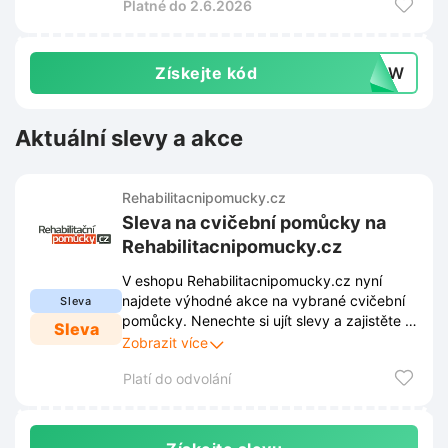
Platné do 2.6.2026
Získejte kód
CQ6W
Aktuální slevy a akce
Rehabilitacnipomucky.cz
Sleva na cvičební pomůcky na
Rehabilitacnipomucky.cz
V eshopu Rehabilitacnipomucky.cz nyní
najdete výhodné akce na vybrané cvičební
Sleva
pomůcky. Nenechte si ujít slevy a zajistěte si
Sleva
kvalitní vybavení pro svou rehabilitaci či
Zobrazit více
aktivní cvičení.
Platí do odvolání