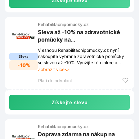
Získejte slevu
Rehabilitacnipomucky.cz
Sleva až -10% na zdravotnické
pomůcky na
Rehabilitacnipomucky.cz
V eshopu Rehabilitacnipomucky.cz nyní
nakoupíte vybrané zdravotnické pomůcky
Sleva
se slevou až -10%. Využijte této akce a
-10%
pořiďte si kvalitní vybavení za výhodnější
Zobrazit více
cenu.
Platí do odvolání
Získejte slevu
Rehabilitacnipomucky.cz
Doprava zdarma na nákup na