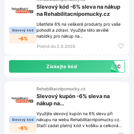
Slevový kód -6% sleva na nákup
na Rehabilitacnipomucky.cz
Ušetřete 6% na veškeré produkty pro vaše
pohodlí a zdraví. Využijte této skvělé
Slevový kód
nabídky pro nákup na
-6%
Rehabilitacnipomucky.cz.
Platné do 2.6.2026
Získejte kód
ARAC
Rehabilitacnipomucky.cz
Slevový kupón -6% sleva na
nákup na
Rehabilitacnipomucky.cz
Využijte slevový kupón na 6% slevu při
nákupu na webu Rehabilitacnipomucky.cz.
Slevový kód
Stačí zadat platný kód v košíku a celková
-6%
cena objednávky se okamžitě sníží.