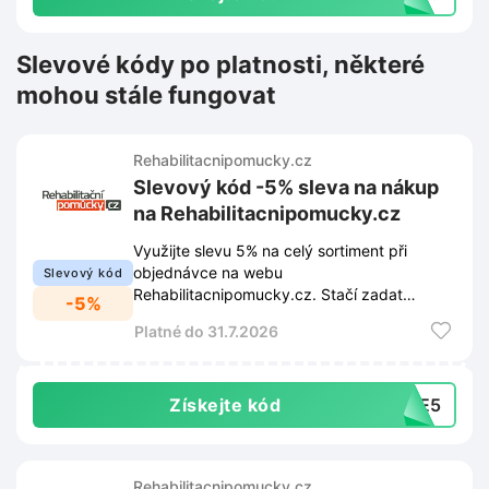
Slevové kódy po platnosti, některé
mohou stále fungovat
Rehabilitacnipomucky.cz
Slevový kód -5% sleva na nákup
na Rehabilitacnipomucky.cz
Využijte slevu 5% na celý sortiment při
objednávce na webu
Slevový kód
Rehabilitacnipomucky.cz. Stačí zadat
-5%
slevový kód v košíku a cena nákupu se
Platné do 31.7.2026
ihned sníží.
Získejte kód
EME5
Rehabilitacnipomucky.cz