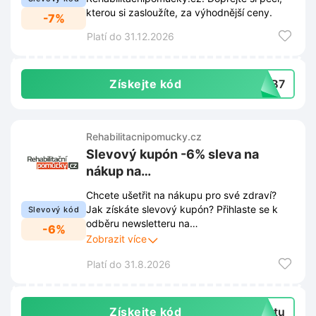
kterou si zasloužíte, za výhodnější ceny.
-7%
Platí do 31.12.2026
Získejte kód
HAB7
Rehabilitacnipomucky.cz
Slevový kupón -6% sleva na
nákup na
Rehabilitacnipomucky.cz
Chcete ušetřit na nákupu pro své zdraví?
Jak získáte slevový kupón? Přihlaste se k
Slevový kód
odběru newsletteru na
-6%
Rehabilitacnipomucky.cz a ihned získáte
Zobrazit více
slevu 6%. Buďte tak informováni o novinkách
Platí do 31.8.2026
a speciálních nabídkách.
Získejte kód
extu