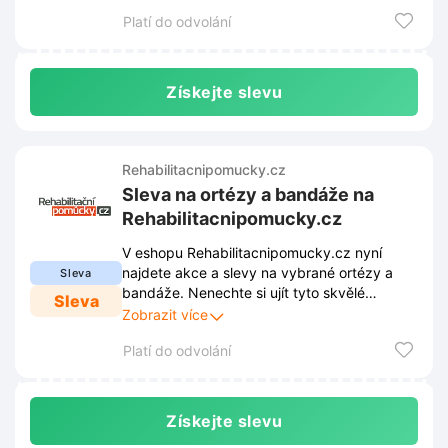
ceny.
Platí do odvolání
Získejte slevu
Rehabilitacnipomucky.cz
Sleva na ortézy a bandáže na
Rehabilitacnipomucky.cz
V eshopu Rehabilitacnipomucky.cz nyní
najdete akce a slevy na vybrané ortézy a
Sleva
bandáže. Nenechte si ujít tyto skvělé
Sleva
příležitosti k nákupu kvalitních
Zobrazit více
rehabilitačních pomůcek za výhodné ceny.
Platí do odvolání
Získejte slevu