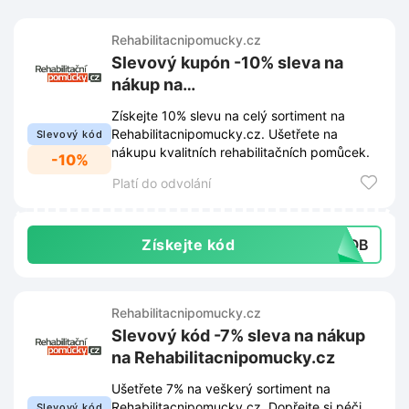
Rehabilitacnipomucky.cz
Slevový kupón -10% sleva na
nákup na
Rehabilitacnipomucky.cz
Získejte 10% slevu na celý sortiment na
Rehabilitacnipomucky.cz. Ušetřete na
Slevový kód
nákupu kvalitních rehabilitačních pomůcek.
-10%
Platí do odvolání
Získejte kód
CSOB
Rehabilitacnipomucky.cz
Slevový kód -7% sleva na nákup
na Rehabilitacnipomucky.cz
Ušetřete 7% na veškerý sortiment na
Rehabilitacnipomucky.cz. Dopřejte si péči,
Slevový kód