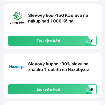
Slevový kód -150 Kč sleva na
nákup nad 1 000 Kč na
Greenidea.cz
Získejte kód
R150
Slevový kupón -30% sleva na
značku TrueLife na Nazuby.cz
Získejte kód
yyiR