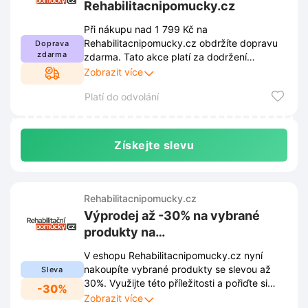
Rehabilitacnipomucky.cz
Při nákupu nad 1 799 Kč na
Rehabilitacnipomucky.cz obdržíte dopravu
Doprava
zdarma
zdarma. Tato akce platí za dodržení
obchodních podmínek zveřejněných na
Zobrazit více
webových stránkách. Podmínky se mohou
Platí do odvolání
měnit, proto je doporučeno je pravidelně
kontrolovat.
Získejte slevu
Rehabilitacnipomucky.cz
Výprodej až -30% na vybrané
produkty na
Rehabilitacnipomucky.cz
V eshopu Rehabilitacnipomucky.cz nyní
nakoupíte vybrané produkty se slevou až
Sleva
30%. Využijte této příležitosti a pořiďte si
-30%
kvalitní rehabilitační pomůcky za skvělé
Zobrazit více