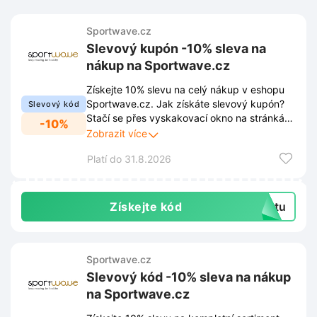
Sportwave.cz
Slevový kupón -10% sleva na
nákup na Sportwave.cz
Získejte 10% slevu na celý nákup v eshopu
Sportwave.cz. Jak získáte slevový kupón?
Slevový kód
Stačí se přes vyskakovací okno na stránkách
-10%
přihlásit k odběru newsletteru. Díky registraci
Zobrazit více
již žádné novinky, akce ani exkluzivní
Platí do 31.8.2026
nabídky neutečou.
Získejte kód
extu
Sportwave.cz
Slevový kód -10% sleva na nákup
na Sportwave.cz