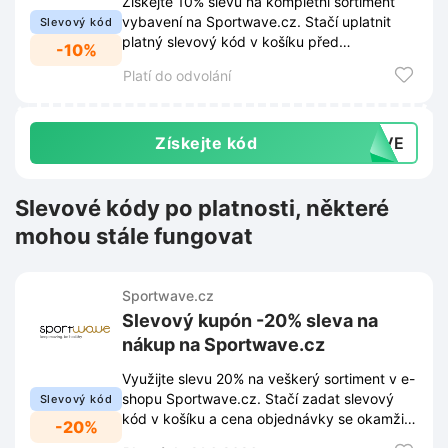
Získejte 10% slevu na kompletní sortiment
vybavení na Sportwave.cz. Stačí uplatnit
Slevový kód
platný slevový kód v košíku před
-10%
dokončením objednávky.
Platí do odvolání
Získejte kód
WAVE
Slevové kódy po platnosti, některé
mohou stále fungovat
Sportwave.cz
Slevový kupón -20% sleva na
nákup na Sportwave.cz
Využijte slevu 20% na veškerý sortiment v e-
shopu Sportwave.cz. Stačí zadat slevový
Slevový kód
kód v košíku a cena objednávky se okamžitě
-20%
sníží.