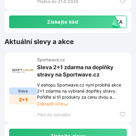
Platné do 21.6.2026
Získejte kód
TATA
Aktuální slevy a akce
Sportwave.cz
Sleva 2+1 zdarma na doplňky
stravy na Sportwave.cz
V eshopu Sportwave.cz nyní probíhá akce
2+1 zdarma na vybrané doplňky stravy.
Sleva
Pořiďte si tři produkty za cenu dvou a
2+1
ušetřete tak 33 procent z celkové hodnoty
Zobrazit více
nákupu.
Platí do odvolání