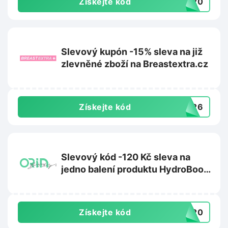
Získejte kód
DS20
Slevový kupón -15% sleva na již
zlevněné zboží na Breastextra.cz
Získejte kód
ST26
Slevový kód -120 Kč sleva na
jedno balení produktu HydroBoost
na Orinbody.cz
Získejte kód
o120