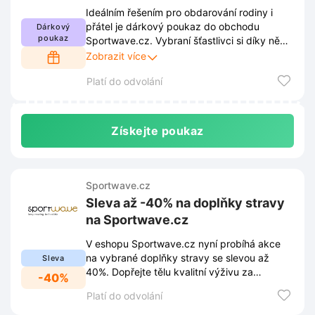
Ideálním řešením pro obdarování rodiny i
přátel je dárkový poukaz do obchodu
Dárkový
poukaz
Sportwave.cz. Vybraní šťastlivci si díky němu
zvolí přesně to, co skutečně využijí.
Zobrazit více
Platí do odvolání
Získejte poukaz
Sportwave.cz
Sleva až -40% na doplňky stravy
na Sportwave.cz
V eshopu Sportwave.cz nyní probíhá akce
na vybrané doplňky stravy se slevou až
Sleva
40%. Dopřejte tělu kvalitní výživu za
-40%
výhodnější ceny.
Platí do odvolání