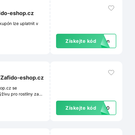
fido-eshop.cz
kupón lze uplatnit v
Získejte kód
rkpn
 Zafido-eshop.cz
hop.cz se
živu pro rostliny za
Získejte kód
BO10