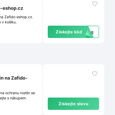
o-eshop.cz
na Zafido-eshop.cz.
 v košíku.
Získejte kód
vU2g
in na Zafido-
na ochranu rostlin se
hejte s nákupem.
Získejte slevu