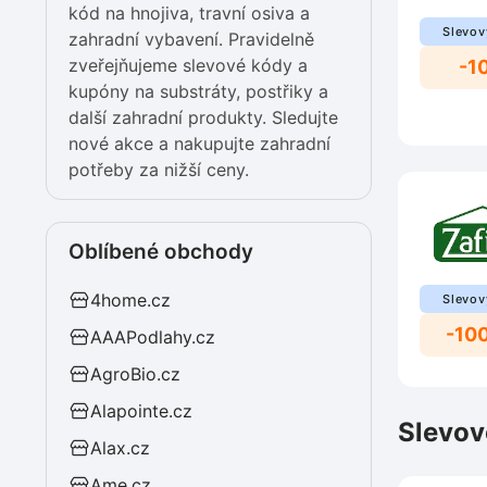
kód na hnojiva, travní osiva a
Slevov
zahradní vybavení. Pravidelně
zveřejňujeme slevové kódy a
-1
kupóny na substráty, postřiky a
další zahradní produkty. Sledujte
nové akce a nakupujte zahradní
potřeby za nižší ceny.
Oblíbené obchody
4home.cz
Slevov
-10
AAAPodlahy.cz
AgroBio.cz
Alapointe.cz
Slevov
Alax.cz
Ame.cz