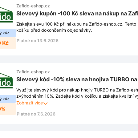
Zafido-eshop.cz
Slevový kupón -100 Kč sleva na nákup na Za
Získejte slevu 100 Kč při nákupu na Zafido-eshop.cz. Tento 
košíku před dokončením objednávky.
ý kód
Platné do 13.6.2026
0 Kč
Zafido-eshop.cz
Slevový kód -10% sleva na hnojiva TURBO na
Využijte slevový kód pro nákup hnojiv TURBO na Zafido-es
zvýhodněním 10%. Zadejte kód v košíku a získejte kvalitní vý
ý kód
výhodnější cenu.
Zobrazit více
0%
Platné do 7.6.2026