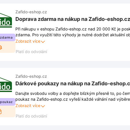
Zafido-eshop.cz
Doprava zdarma na nákup na Zafido-eshop.c
Při nákupu v eshopu Zafido-eshop.cz nad 20 000 Kč je po
zdarma. Pro využití této výhody je nutné dodržet aktuální 
 zdarma
Kompletní pravidla jsou k dispozici na webových stránkách
Zobrazit více
změnám.
Platí do odvolání
Zafido-eshop.cz
Dárkové poukazy na nákup na Zafido-eshop.
Darujte svobodu volby a dopřejte blízkým přesně to, po čem
poukaz na Zafido-eshop.cz vyřeší každé váhání nad výběre
 poukaz
překvapení.
Zobrazit více
Platí do odvolání