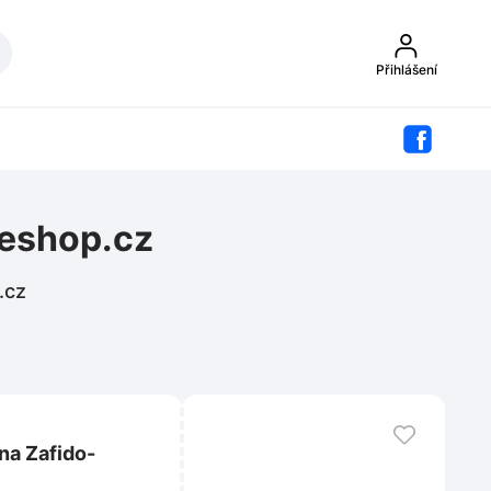
Přihlášení
-eshop.cz
.cz
na Zafido-