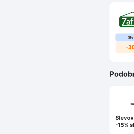
Sle
-3
Podobn
Slevov
-15% s
nákup 