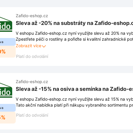
Zafido-eshop.cz
Sleva až -20% na substráty na Zafido-eshop.
V eshopu Zafido-eshop.cz nyní využijte slevu až 20% na vyb
Zpestřete péči o rostliny a pořiďte si kvalitní zahradnické p
va
ceny.
Zobrazit více
0%
Platí do odvolání
Zafido-eshop.cz
Sleva až -15% na osiva a semínka na Zafido-
V eshopu Zafido-eshop.cz nyní využijte slevu až 15% na vyb
Tato akční nabídka platí při nákupu vybraného sortimentu p
va
Platí do odvolání
5%