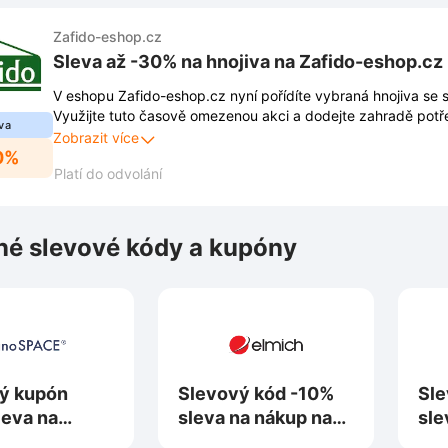
Zafido-eshop.cz
Sleva až -30% na hnojiva na Zafido-eshop.cz
V eshopu Zafido-eshop.cz nyní pořídíte vybraná hnojiva se 
Využijte tuto časově omezenou akci a dodejte zahradě potř
va
výhodnější ceny.
Zobrazit více
0%
Platí do odvolání
é slevové kódy a kupóny
ý kupón
Slevový kód -10%
Sle
leva na
sleva na nákup na
sle
na
Elmich.cz
Te