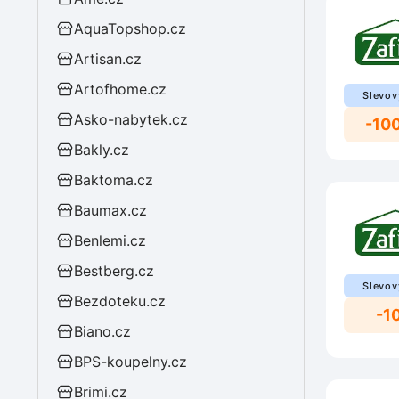
AquaTopshop.cz
Artisan.cz
Artofhome.cz
Slevov
Asko-nabytek.cz
-10
Bakly.cz
Baktoma.cz
Baumax.cz
Benlemi.cz
Bestberg.cz
Slevov
Bezdoteku.cz
-1
Biano.cz
BPS-koupelny.cz
Brimi.cz