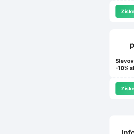
Nanosp
Získe
Slevov
-10% s
nákup 
Získe
Inf