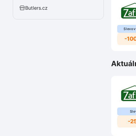
Butlers.cz
Slevov
-10
Aktuál
Sle
-2