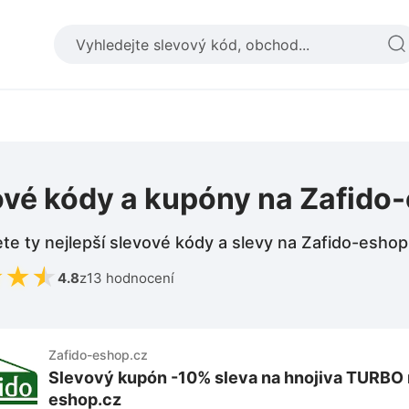
ové kódy a kupóny na Zafido
te ty nejlepší slevové kódy a slevy na Zafido-eshop
★
★
★
4.8
z
13 hodnocení
Zafido-eshop.cz
Slevový kupón -10% sleva na hnojiva TURBO 
eshop.cz