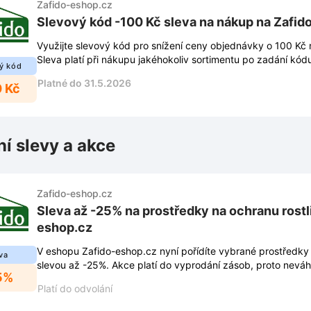
Zafido-eshop.cz
Slevový kód -100 Kč sleva na nákup na Zafid
Využijte slevový kód pro snížení ceny objednávky o 100 Kč 
Sleva platí při nákupu jakéhokoliv sortimentu po zadání kódu
ý kód
Platné do 31.5.2026
0 Kč
ní slevy a akce
Zafido-eshop.cz
Sleva až -25% na prostředky na ochranu rostl
eshop.cz
V eshopu Zafido-eshop.cz nyní pořídíte vybrané prostředky 
va
slevou až -25%. Akce platí do vyprodání zásob, proto nevá
5%
Platí do odvolání