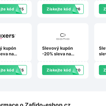
ace.cz
jte kód
9015
Získejte kód
0EP6
Z
ý kupón
Slevový kupón
Sle
leva na
-20% sleva na
sle
na Pixers.cz
nákup na Domio.cz
Bes
jte kód
SHES
Získejte kód
va20
Z
ormace o Zafido-eshop.cz