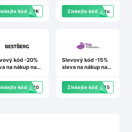
Smdledzarovky.cz
ískejte kód
F3PK
Získejte kód
extu
vový kód -20%
Slevový kód -15%
va na nákup na
sleva na nákup nad
tberg.cz
799 Kč na
Topprosteradla.cz
ískejte kód
ST20
Získejte kód
NY15