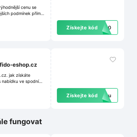
výhodnější cenu se
nějších podmínek přímo
Získejte kód
BO10
afido-eshop.cz
cz. jak získáte
es nabídku ve spodním
ovějších kolekcích i
e výhodné nákupy
Získejte kód
extu
ále fungovat