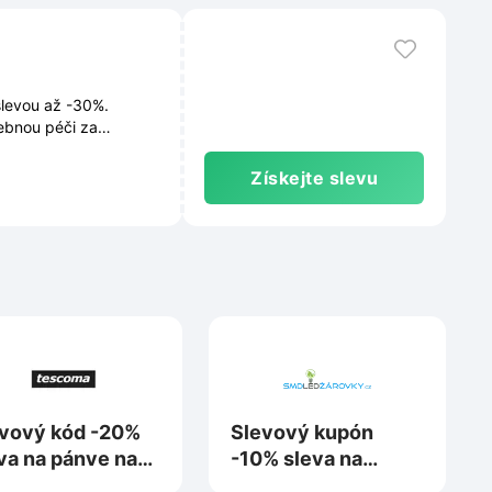
slevou až -30%.
ebnou péči za
Získejte slevu
vový kód -20%
Slevový kupón
va na pánve na
-10% sleva na
scoma.cz
nákup na