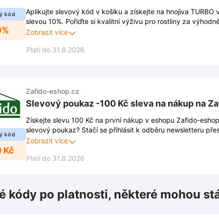
Aplikujte slevový kód v košíku a získejte na hnojiva TURBO 
ý kód
slevou 10%. Pořiďte si kvalitní výživu pro rostliny za výhod
0%
na Zafido-eshop.cz.
Zobrazit více
Platí do 31.8.2026
Zafido-eshop.cz
Slevový poukaz -100 Kč sleva na nákup na Z
Získejte slevu 100 Kč na první nákup v eshopu Zafido-eshop.
slevový poukaz? Stačí se přihlásit k odběru newsletteru př
ý kód
rohu stránky. Díky registraci získáte okamžitý přehled o nejn
Zobrazit více
0 Kč
exkluzivních akcích. Sledujte aktuální nabídky a využívejt
Platí do 31.8.2026
pravidelně.
é kódy po platnosti, některé mohou st