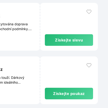
z
skytována doprava
obchodní podmínky.
 a podléhají průběžným
Získejte slevu
cz
 touží. Dárkový
m ideálního
Získejte poukaz