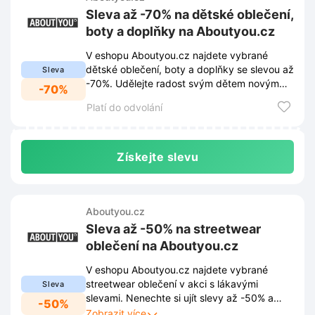
Sleva až -70% na dětské oblečení,
boty a doplňky na Aboutyou.cz
V eshopu Aboutyou.cz najdete vybrané
dětské oblečení, boty a doplňky se slevou až
Sleva
-70%. Udělejte radost svým dětem novým
-70%
kouskem za skvělou cenu.
Platí do odvolání
Získejte slevu
Aboutyou.cz
Sleva až -50% na streetwear
oblečení na Aboutyou.cz
V eshopu Aboutyou.cz najdete vybrané
streetwear oblečení v akci s lákavými
Sleva
slevami. Nenechte si ujít slevy až -50% a
-50%
doplňte svůj šatník stylovými kousky za
Zobrazit více