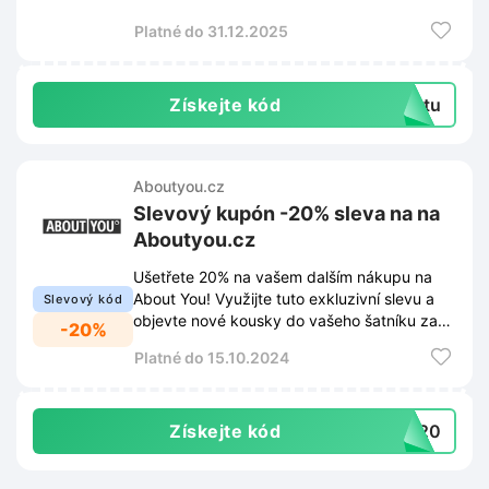
newsletteru. Budete také jako první vědět o
Platné do 31.12.2025
nejnovějších trendech, nových produktech a
exkluzivních nabídkách.
Získejte kód
extu
Aboutyou.cz
Slevový kupón -20% sleva na na
Aboutyou.cz
Ušetřete 20% na vašem dalším nákupu na
About You! Využijte tuto exkluzivní slevu a
Slevový kód
objevte nové kousky do vašeho šatníku za
-20%
výhodnější ceny.
Platné do 15.10.2024
Získejte kód
CH20