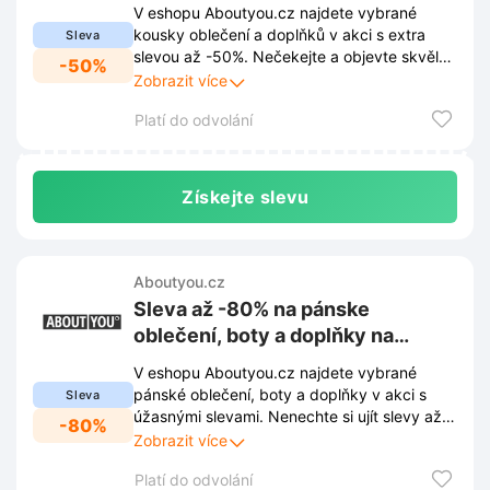
Aboutyou.cz
V eshopu Aboutyou.cz najdete vybrané
kousky oblečení a doplňků v akci s extra
Sleva
slevou až -50%. Nečekejte a objevte skvělé
-50%
nabídky, které vám zpříjemní podzimní
Zobrazit více
šatník.
Platí do odvolání
Získejte slevu
Aboutyou.cz
Sleva až -80% na pánske
oblečení, boty a doplňky na
Aboutyou.cz
V eshopu Aboutyou.cz najdete vybrané
pánské oblečení, boty a doplňky v akci s
Sleva
úžasnými slevami. Nenechte si ujít slevy až
-80%
-80% a obohaťte svůj šatník za skvělé ceny.
Zobrazit více
Platí do odvolání