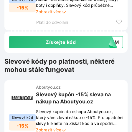
boty i doplňky. Slevový kód průběžně
-15%
aktualizujeme! Jakmile je nový kód k
Zobrazit více
dispozici, najdete ho opět zde!
Platí do odvolání
Získejte kód
MIAM
Slevové kódy po platnosti, některé
mohou stále fungovat
Aboutyou.cz
Slevový kupón -15% sleva na
nákup na Aboutyou.cz
Slevový kupón do eshopu Aboutyou.cz,
který vám zlevní nákup o -15%. Pro uplatnění
Slevový kód
slevy klikněte na Získat kód a ve spodní
-15%
části stránky se přihlaste odběru jejich
Zobrazit více