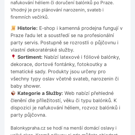
nafukování héliem či doručení balónků po Praze.
Vhodný je pro plánování narozenin, svateb i
firemních večírků.
Historie:
E‑shop i kamenná prodejna fungují v
Praze řadu let a soustředí se na profesionální
party servis. Postupně se rozrostli o půjčovnu i
vlastní dekoratérské služby.
Sortiment:
Nabízí latexové i fóliové balónky,
dekorace, dortové fontánky, fotokoutky a
tematické sady. Produkty jsou určeny pro
všechny typy oslav včetně svateb, narozenin či
baby shower.
Kategorie a Služby:
Web nabízí přehledné
členění dle příležitostí, věku či typu balónků. K
dispozici je nafukování héliem, rozvoz balónků i
party půjčovna.
Balonkypraha.cz se hodí na menší domácí oslavy i