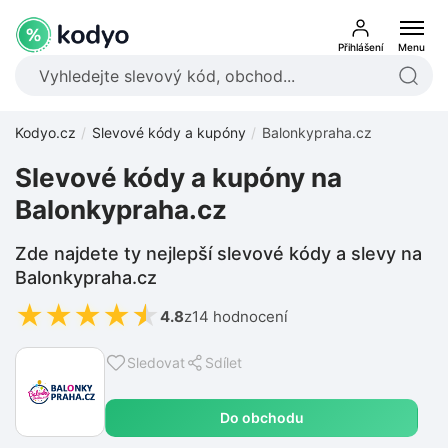
Přihlášení
Menu
Kodyo.cz
Slevové kódy a kupóny
Balonkypraha.cz
Slevové kódy a kupóny na
Balonkypraha.cz
Zde najdete ty nejlepší slevové kódy a slevy na
Balonkypraha.cz
★
★
★
★
★
4.8
z
14 hodnocení
Sledovat
Sdílet
Do obchodu