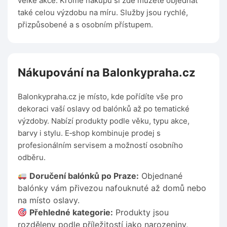
velké akce. Kromě nákupu si zde můžete objednat
také celou výzdobu na míru. Služby jsou rychlé,
přizpůsobené a s osobním přístupem.
Nákupování na Balonkypraha.cz
Balonkypraha.cz je místo, kde pořídíte vše pro
dekoraci vaší oslavy od balónků až po tematické
výzdoby. Nabízí produkty podle věku, typu akce,
barvy i stylu. E‑shop kombinuje prodej s
profesionálním servisem a možností osobního
odběru.
Doručení balónků po Praze:
Objednané
balónky vám přivezou nafouknuté až domů nebo
na místo oslavy.
Přehledné kategorie:
Produkty jsou
rozděleny podle příležitostí jako narozeniny,