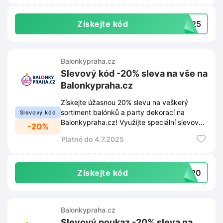
Získejte kód
2025
Balonkypraha.cz
Slevový kód -20% sleva na vše na
Balonkypraha.cz
Získejte úžasnou 20% slevu na veškerý
sortiment balónků a party dekorací na
Slevový kód
Balonkypraha.cz! Využijte speciální slevový
-20%
kód při placení a ušetřete.
Platné do 4.7.2025
Získejte kód
CI20
Balonkypraha.cz
Slevový poukaz -20% sleva na