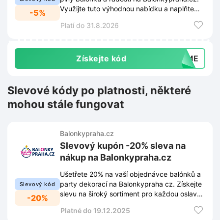
Využijte tuto výhodnou nabídku a naplňte
-5%
svůj den barvami za méně!
Platí do 31.8.2026
Získejte kód
MIME
Slevové kódy po platnosti, některé
mohou stále fungovat
Balonkypraha.cz
Slevový kupón -20% sleva na
nákup na Balonkypraha.cz
Ušetřete 20% na vaší objednávce balónků a
party dekorací na Balonkypraha cz. Získejte
Slevový kód
slevu na široký sortiment pro každou oslavu
-20%
a událost.
Platné do 19.12.2025