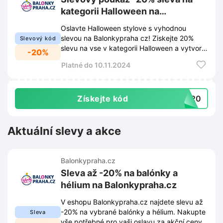
kategorii Halloween na
Balonkypraha.cz
Oslavte Halloween stylove s vyhodnou
slevou na Balonkypraha cz! Ziskejte 20%
Slevový kód
slevu na vse v kategorii Halloween a vytvorte
-20%
tu spravnou strasidelnou atmosferu.
Platné do 10.11.2024
Získejte kód
en20
Aktuální slevy a akce
Balonkypraha.cz
Sleva až -20% na balónky a
hélium na Balonkypraha.cz
V eshopu Balonkypraha.cz najdete slevu až
-20% na vybrané balónky a hélium. Nakupte
Sleva
vše potřebné pro vaši oslavu za akční ceny.