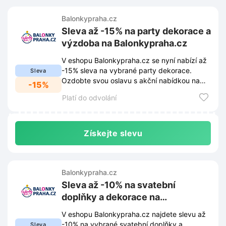
Balonkypraha.cz
Sleva až -15% na party dekorace a
výzdoba na Balonkypraha.cz
V eshopu Balonkypraha.cz se nyní nabízí až
-15% sleva na vybrané party dekorace.
Sleva
Ozdobte svou oslavu s akční nabídkou na
-15%
výzdobu.
Platí do odvolání
Získejte slevu
Balonkypraha.cz
Sleva až -10% na svatební
doplňky a dekorace na
Balonkypraha.cz
V eshopu Balonkypraha.cz najdete slevu až
-10% na vybrané svatební doplňky a
Sleva