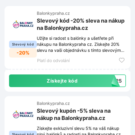
Balonkypraha.cz
Slevový kód -20% sleva na nákup
na Balonkypraha.cz
Užijte si radost s balónky a ušetřete při
nákupu na Balonkypraha cz. Získejte 20%
Slevový kód
slevu na vaši objednávku s tímto slevovým
-20%
kódem.
Platí do odvolání
Získejte kód
2025
Balonkypraha.cz
Slevový kupón -5% sleva na
nákup na Balonkypraha.cz
Získejte exkluzivní slevu 5% na váš nákup
plný balónků a radosti na Balonkypraha.cz.
Slevový kód