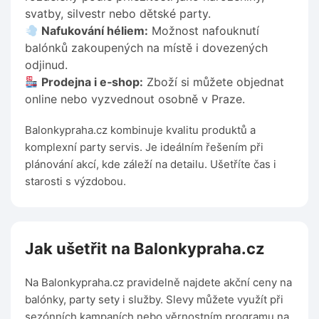
svatby, silvestr nebo dětské party.
Nafukování héliem:
Možnost nafouknutí
balónků zakoupených na místě i dovezených
odjinud.
Prodejna i e‑shop:
Zboží si můžete objednat
online nebo vyzvednout osobně v Praze.
Balonkypraha.cz kombinuje kvalitu produktů a
komplexní party servis. Je ideálním řešením při
plánování akcí, kde záleží na detailu. Ušetříte čas i
starosti s výzdobou.
Jak ušetřit na Balonkypraha.cz
Na Balonkypraha.cz pravidelně najdete akční ceny na
balónky, party sety i služby. Slevy můžete využít při
sezónních kampaních nebo věrnostním programu na