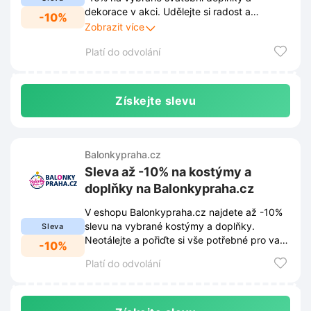
dekorace v akci. Udělejte si radost a
-10%
nakupte vše potřebné pro vaši svatbu za
Zobrazit více
výhodnější ceny.
Platí do odvolání
Získejte slevu
Balonkypraha.cz
Sleva až -10% na kostýmy a
doplňky na Balonkypraha.cz
V eshopu Balonkypraha.cz najdete až -10%
slevu na vybrané kostýmy a doplňky.
Sleva
Neotálejte a pořiďte si vše potřebné pro vaši
-10%
párty za skvělé ceny.
Platí do odvolání