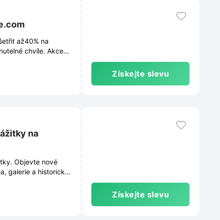
de.com
šetřit až40% na
nutelné chvíle. Akce
Získejte slevu
ážitky na
itky. Objevte nové
, galerie a historické
nspirace.
Získejte slevu