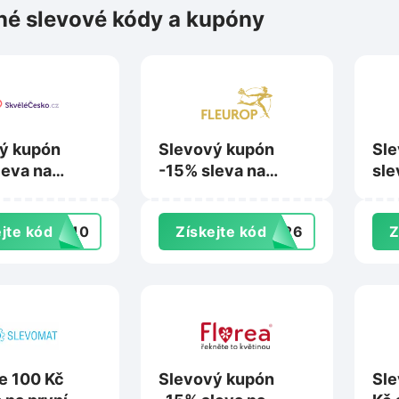
é slevové kódy a kupóny
ý kupón
Slevový kupón
Sle
leva na
-15% sleva na
sle
inové zážitky
nákup na Fleurop.cz
Zap
elecesko.cz
jte kód
OB10
Získejte kód
ET26
Z
te 100 Kč
Slevový kupón
Sle