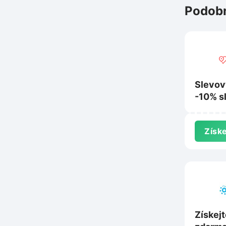
Podobn
Slevov
-10% s
prázdn
na Skv
Získe
Získej