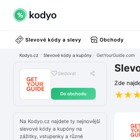
Slevové kódy a slevy
Obchody
Kodyo.cz
Slevové kódy a kupóny
GetYourGuide.com
Slev
Sledovat
Zde najde
★
★
Do obchodu
Na Kodyo.cz najdete ty nejnovější
slevové kódy a kupóny na
zážitky, vstupenky a různé