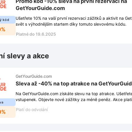
Promo kód -10% sleva na první rezervaci na
GetYourGuide.com
Ušetřete 10% na vaší první rezervaci zážitků a aktivit na G
ý kód
svět s výhodnějším startem díky tomuto slevovému kódu.
0%
Platné do 19.6.2025
ní slevy a akce
GetYourGuide.com
Sleva až -40% na top atrakce na GetYourGui
Na GetYourGuide.com získáte slevu na top atrakce. Ušetře
vstupenek. Objevte nové zážitky za méně peněz. Akce plat
va
dobu.
Platí do odvolání
0%