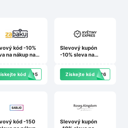
vový kód -10%
Slevový kupón
va na nákup na
-10% sleva na
akuj.cz
nákup na
Kvetinyexpres.cz
ískejte kód
2095
Získejte kód
TO26
vový kód -150
Slevový kupón