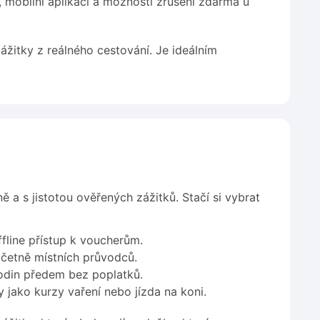
, mobilní aplikací a možností zrušení zdarma u
ážitky z reálného cestování. Je ideálním
a s jistotou ověřených zážitků. Stačí si vybrat
ffline přístup k voucherům.
četně místních průvodců.
hodin předem bez poplatků.
jako kurzy vaření nebo jízda na koni.