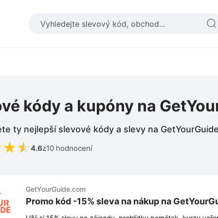
ové kódy a kupóny na GetYo
te ty nejlepší slevové kódy a slevy na GetYourGuid
★
★
★
4.6
z
10 hodnocení
GetYourGuide.com
Promo kód -15% sleva na nákup na GetYourG
Užij si 15% slevu na zájezdy, prohlídky památek, kurzy vaře