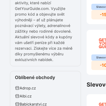
aktivity, které nabízí
Slevov
GetYourGuide.com. Využijte
promo kód a objevujte svět
-1
výhodněji – ať už plánujete
poznávací výlety, adrenalinové
zážitky nebo rodinné dovolené.
Aktuální slevové kódy a kupóny
vám ušetří peníze při každé
rezervaci. Získejte více za méně
díky promyšlenému výběru
Slevov
exkluzivních nabídek.
-1
Oblíbené obchody
Slevov
Adrop.cz
Albi.cz
Babickarstvi.cz