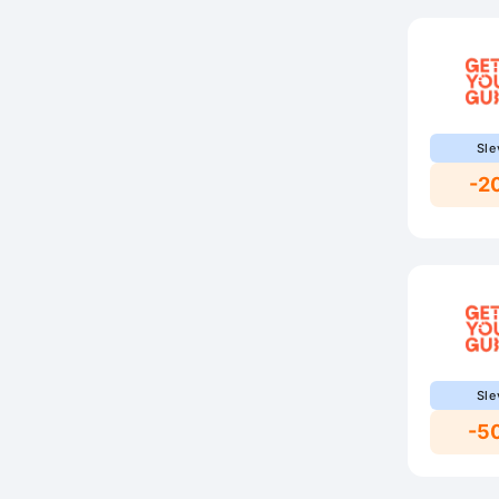
Sle
-2
Sle
-5