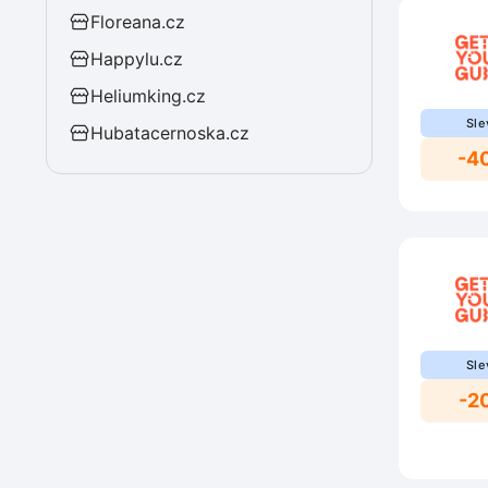
Floreana.cz
Happylu.cz
Heliumking.cz
Sle
Hubatacernoska.cz
-4
Sle
-2