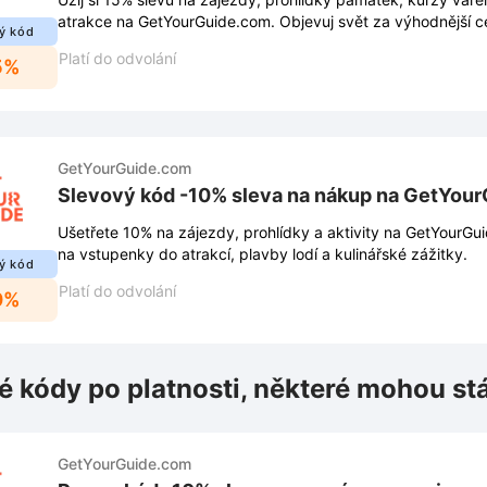
atrakce na GetYourGuide.com. Objevuj svět za výhodnější c
ý kód
Platí do odvolání
5%
GetYourGuide.com
Slevový kód -10% sleva na nákup na GetYou
Ušetřete 10% na zájezdy, prohlídky a aktivity na GetYourGui
na vstupenky do atrakcí, plavby lodí a kulinářské zážitky.
ý kód
Platí do odvolání
0%
é kódy po platnosti, některé mohou st
GetYourGuide.com