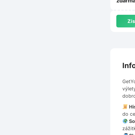
zdarma
nákup 
na Sle
Zís
s
Inf
GetYo
výlet
dobro
His
do ce
So
zážit