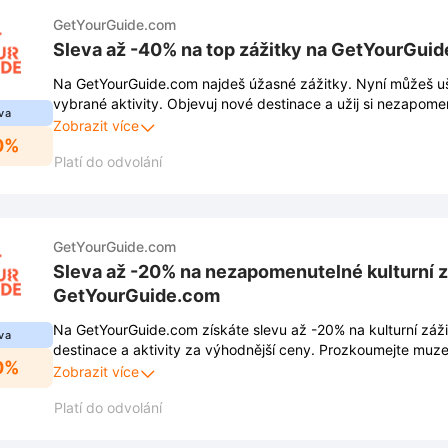
GetYourGuide.com
Sleva až -40% na top zážitky na GetYourGui
Na GetYourGuide.com najdeš úžasné zážitky. Nyní můžeš u
vybrané aktivity. Objevuj nové destinace a užij si nezapome
va
trvá jen omezenou dobu, tak neváhej!
Zobrazit více
0%
Platí do odvolání
GetYourGuide.com
Sleva až -20% na nezapomenutelné kulturní z
GetYourGuide.com
Na GetYourGuide.com získáte slevu až -20% na kulturní záž
va
destinace a aktivity za výhodnější ceny. Prozkoumejte muzea
0%
památky. Využijte tuto nabídku a naplánujte si cestu plnou i
Zobrazit více
Platí do odvolání