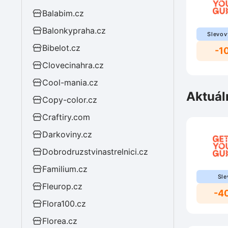
Balabim.cz
Balonkypraha.cz
Slevov
Bibelot.cz
-1
Clovecinahra.cz
Cool-mania.cz
Aktuál
Copy-color.cz
Craftiry.com
Darkoviny.cz
Dobrodruzstvinastrelnici.cz
Familium.cz
Sle
Fleurop.cz
-4
Flora100.cz
Florea.cz