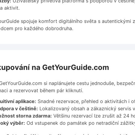
užby:
Uživatelsky přívětivá platforma s podporou v češtině
 aktivit.
urGuide spojuje komfort digitálního světa s autentickými z
odcem pro každého dobrodruha.
upování na GetYourGuide.com
GetYourGuide.com si naplánujete cestu jednoduše, bezpečně 
naci a rezervovat během pár kliknutí.
uitivní aplikace:
Snadné rezervace, přehled o aktivitách i o
dpora v češtině:
Lokalizovaný obsah a zákaznický servis v
žnost storna zdarma:
Většinu rezervací lze zrušit až 24 
roký výběr:
Od vstupenek do památek po netradiční zážitky 