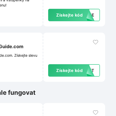
enu!
Získejte kód
COME
rGuide.com
de.com. Získejte slevu
Získejte kód
IRST
ále fungovat