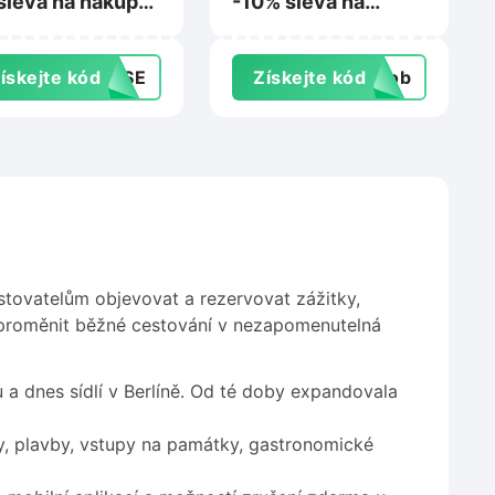
sleva na nákup
-10% sleva na
Sablio.cz
nákup na
Roseskingdom.cz
ískejte kód
0VSE
Získejte kód
csob
tovatelům objevovat a rezervovat zážitky,
je proměnit běžné cestování v nezapomenutelná
a dnes sídlí v Berlíně. Od té doby expandovala
ky, plavby, vstupy na památky, gastronomické