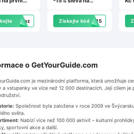
 na první
-15% sleva na
Kč 
nad 500 Kč
nákup na Florea.cz
na 
vomat.cz
kejte
dkaz
Získejte kód
TA15
Z
levu
ormace o GetYourGuide.com
urGuide.com je mezinárodní platforma, která umožňuje ces
y a vstupenky ve více než 12 000 destinacích. Její cílem 
družství.
torie:
Společnost byla založena v roce 2009 ve Švýcarsku 
lého světa.
rtiment:
Nabízí více než 100 000 aktivit – kulturní prohlíd
ky, sportovní akce a další.