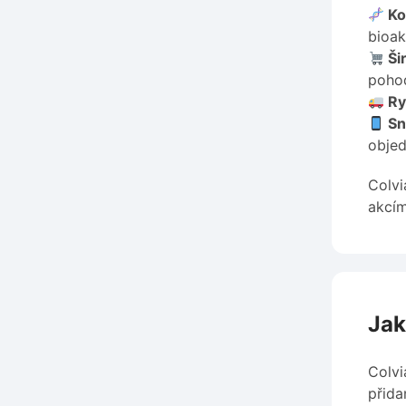
Ko
bioakt
Šir
poho
Ry
Sn
objed
Colvi
akcím
Jak
Colvi
přida