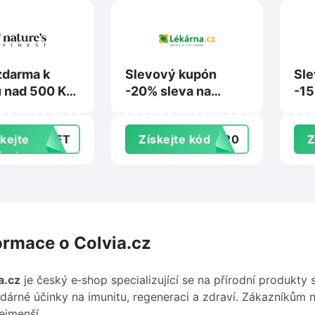
zdarma k
Slevový kupón
Sle
 nad 500 Kč
-20% sleva na
-15
uresfinest.cz
produkty OLD
zle
SPICE na
Bre
kejte
GIFT
Získejte kód
DS20
Z
Lekarna.cz
árek
ormace o Colvia.cz
a.cz
je český e‑shop specializující se na přírodní produkty
dárné účinky na imunitu, regeneraci a zdraví. Zákazníkům na
ejmenší.