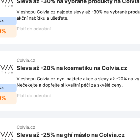
Sleva až -30% na vybrané produkty na Colvia
V eshopu Colvia.cz najdete slevy až -30% na vybrané produ
akční nabídku a ušetřete.
va
Platí do odvolání
0%
Colvia.cz
Sleva až -20% na kosmetiku na Colvia.cz
V eshopu Colvia.cz nyní najdete akce a slevy až -20% na v
Nečekejte a dopřejte si kvalitní péči za skvělé ceny.
va
Platí do odvolání
0%
Colvia.cz
Sleva až -25% na ghí máslo na Colvia.cz