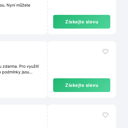
vou. Nyní můžete
Získejte slevu
 zdarma. Pro využití
o podmínky jsou
ůběžně měnit.
Získejte slevu