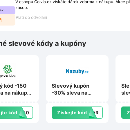
V eshopu Colvia.cz získáte dárek zdarma k nákupu. Akce pl
zásob.
ek
Platí do odvolání
é slevové kódy a kupóny
ý kód -150
Slevový kupón
Sle
va na nákup
-30% sleva na
sle
000 Kč na
značku TrueLife na
pro
dea.cz
Nazuby.cz
Nat
jte kód
R150
Získejte kód
yyiR
Z
by 
Sup
nat