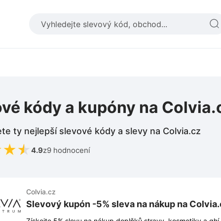
vé kódy a kupóny na Colvia.
te ty nejlepší slevové kódy a slevy na Colvia.cz
★
★
★
4.9
z
9 hodnocení
Colvia.cz
Slevový kupón -5% sleva na nákup na Colvia.
Získejte 5% slevu na nákup doplňků stravy, kosmetiky a ghí 