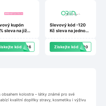
vový kupón
Slevový kód -120
% sleva na již
Kč sleva na jedno
vněné zboží na
balení produktu
astextra.cz
HydroBoost na
ískejte kód
ST26
Získejte kód
o120
Orinbody.cz
 s obsahem kolostra – látky známé pro své
bízí kvalitní doplňky stravy, kosmetiku i výživu