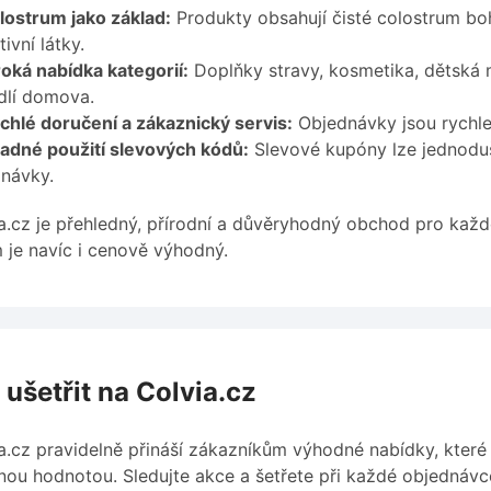
lostrum jako základ:
Produkty obsahují čisté colostrum boh
ivní látky.
oká nabídka kategorií:
Doplňky stravy, kosmetika, dětská m
dlí domova.
chlé doručení a zákaznický servis:
Objednávky jsou rychl
adné použití slevových kódů:
Slevové kupóny lze jednoduš
návky.
a.cz je přehledný, přírodní a důvěryhodný obchod pro každ
 je navíc i cenově výhodný.
 ušetřit na Colvia.cz
a.cz pravidelně přináší zákazníkům výhodné nabídky, které
nou hodnotou. Sledujte akce a šetřete při každé objednávc