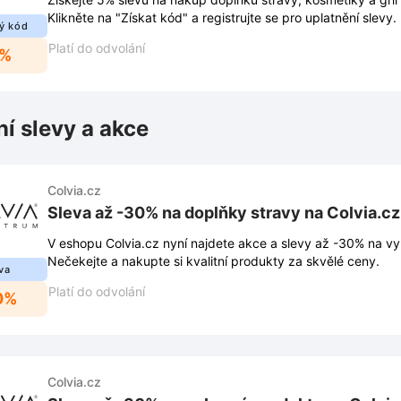
Klikněte na "Získat kód" a registrujte se pro uplatnění slevy.
ý kód
Platí do odvolání
5%
ní slevy a akce
Colvia.cz
Sleva až -30% na doplňky stravy na Colvia.cz
V eshopu Colvia.cz nyní najdete akce a slevy až -30% na vy
Nečekejte a nakupte si kvalitní produkty za skvělé ceny.
va
Platí do odvolání
0%
Colvia.cz