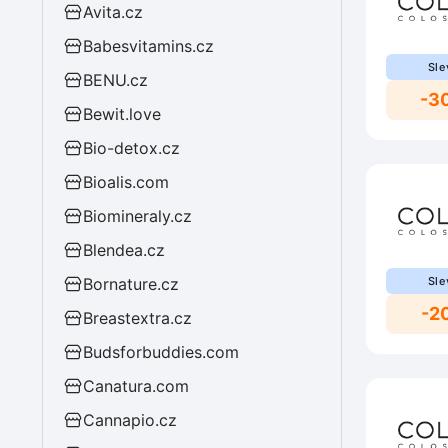
Avita.cz
Babesvitamins.cz
Sle
BENU.cz
-3
Bewit.love
Bio-detox.cz
Bioalis.com
Biomineraly.cz
Blendea.cz
Bornature.cz
Sle
-2
Breastextra.cz
Budsforbuddies.com
Canatura.com
Cannapio.cz