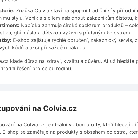
torie:
Značka Colvia staví na spojení tradiční síly přírod
nímu stylu. Vznikla s cílem nabídnout zákazníkům čistotu, kv
rtiment:
Nabídka zahrnuje široké spektrum produktů – colos
tiku, ghí máslo a dětskou výživu s přidaným kolostrem.
užby:
E-shop zajišťuje rychlé doručení, zákaznický servis, 
vých kódů a akcí při každém nákupu.
a.cz klade důraz na zdraví, kvalitu a důvěru. Ať už hledáte
řírodní řešení pro celou rodinu.
upování na Colvia.cz
ování na Colvia.cz je ideální volbou pro ty, kteří hledají př
. E‑shop se zaměřuje na produkty s obsahem colostra, které 