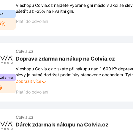
V eshopu Colvia.cz najdete vybrané ghí máslo v akci se sle
ušetřit až -25% na kvalitní ghí.
va
Platí do odvolání
5%
Colvia.cz
Doprava zdarma na nákup na Colvia.cz
V eshopu Colvia.cz získate při nákupu nad 1 600 Kč dopravu
slevy je nutné dodržet podmínky stanovené obchodem. Tyt
 zdarma
zveřejněny na webových stránkách obchodu a mohou se pr
Zobrazit více
Platí do odvolání
Colvia.cz
Dárek zdarma k nákupu na Colvia.cz