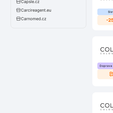
Capsle.cz
Carcireagent.eu
Sle
Carnomed.cz
-2
Doprava