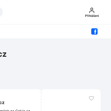
Přihlášení
cz
cz
másla na Colvia.cz.