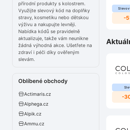
přírodní produkty s kolostrem.
Slevov
Využijte slevový kód na doplňky
stravy, kosmetiku nebo dětskou
-
výživu a nakupujte levněji.
Nabídka kódů se pravidelně
aktualizuje, takže vám neunikne
Aktuál
žádná výhodná akce. Ušetřete na
zdraví i péči díky ověřeným
slevám.
Oblíbené obchody
Sle
Actimaris.cz
-3
Alphega.cz
Alpik.cz
Ammu.cz