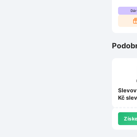
Dár
Podobn
Slevov
Kč sle
nad 1 
Greeni
Získe