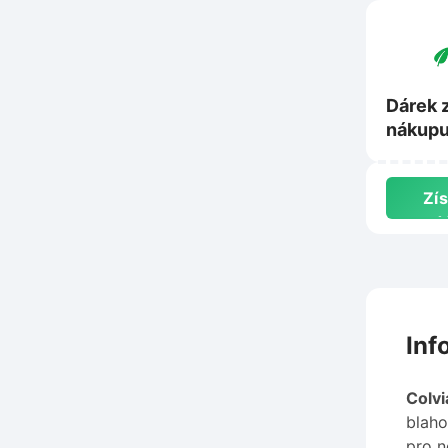
Dárek 
nákupu
na Nat
Zís
d
Inf
Colvi
blaho
pro n