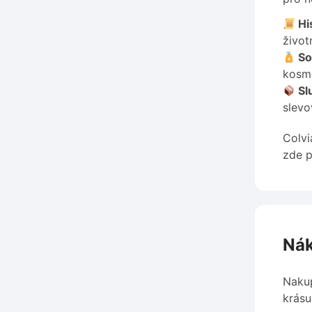
His
život
So
kosme
Sl
slevo
Colvi
zde p
Nák
Nakup
krásu