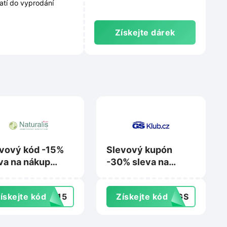
atí do vyprodání
Získejte dárek
vový kód -15%
Slevový kupón
va na nákup
-30% sleva na
duktů značek
nákup na GSKlub.cz
uralis a Semante
ískejte kód
OB15
Získejte kód
30GS
Naturalis na
erpotraviny-
uralis.cz