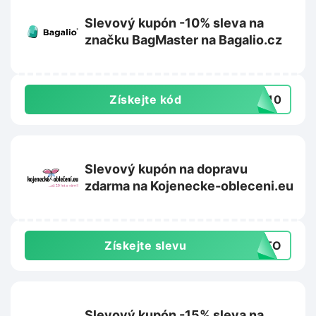
Slevový kupón -10% sleva na
značku BagMaster na Bagalio.cz
Získejte kód
ER10
Slevový kupón na dopravu
zdarma na Kojenecke-obleceni.eu
Získejte slevu
AUTO
Slevový kupón -15% sleva na