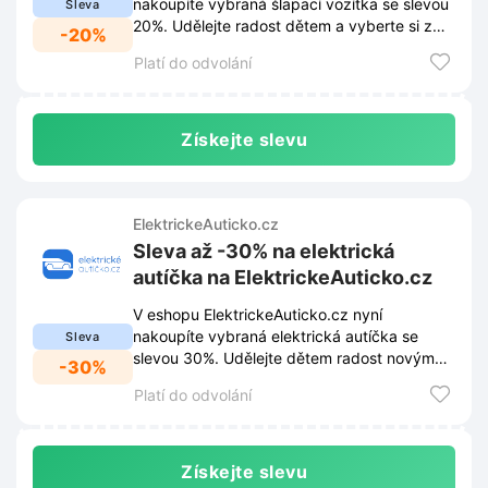
nakoupíte vybraná šlapací vozítka se slevou
Sleva
20%. Udělejte radost dětem a vyberte si z
-20%
nabídky za výhodné ceny.
Platí do odvolání
Získejte slevu
ElektrickeAuticko.cz
Sleva až -30% na elektrická
autíčka na ElektrickeAuticko.cz
V eshopu ElektrickeAuticko.cz nyní
nakoupíte vybraná elektrická autíčka se
Sleva
slevou 30%. Udělejte dětem radost novým
-30%
vozem za výhodné ceny.
Platí do odvolání
Získejte slevu