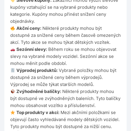
Slevové kupóny:
Zákazníci mohou využít slevové
kupóny vztahující se na vybrané produkty nebo
kategorie. Kupóny mohou přinést snížení ceny
objednávky.
Akční ceny:
Některé produkty mohou být
dostupné za snížené ceny během časově omezených
akcí. Tyto akce se mohou týkat dětských vozítek.
Sezónní slevy:
Během roku se mohou objevovat
slevy na vybrané modely vozidel. Sezónní akce se
mohou měnit podle období.
Výprodej produktů:
Vybrané položky mohou být
dostupné za snížené ceny během výprodejů.
Výprodej se může týkat starších modelů.
Zvýhodněné balíčky:
Některé produkty mohou
být dostupné ve zvýhodněných baleních. Tyto balíčky
mohou obsahovat vozítko a příslušenství.
Top produkty v akci:
Mezi akčními položkami se
objevují často vyhledávané modely dětských vozidel.
Tyto produkty mohou být dostupné za nižší cenu.