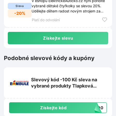
V eshopu ElektrickeAuticko.cz nyní pořídíte
vybrané dětské čtyřkolky se slevou 20%.
Sleva
Udělejte dětem radost novým strojem za
-20%
výhodnější cenu.
Platí do odvolání
Získejte slevu
Podobné slevové kódy a kupóny
Slevový kód -100 Kč sleva na
vybrané produkty Tlapková
patrola na Bambule.cz
Získejte kód
A100