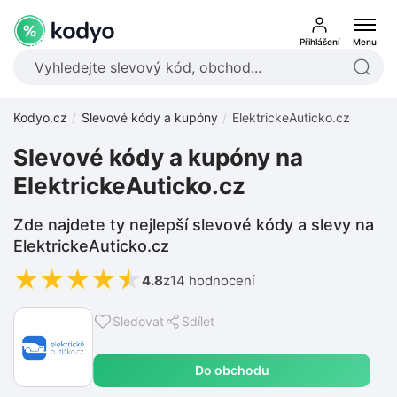
Přihlášení
Menu
Kodyo.cz
Slevové kódy a kupóny
ElektrickeAuticko.cz
Slevové kódy a kupóny na
ElektrickeAuticko.cz
Zde najdete ty nejlepší slevové kódy a slevy na
ElektrickeAuticko.cz
★
★
★
★
★
4.8
z
14 hodnocení
Sledovat
Sdílet
Do obchodu