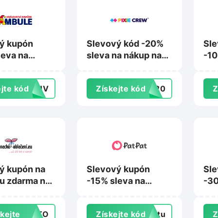
ý kupón
Slevový kód -20%
Sle
leva na
sleva na nákup na
-10
na
Pixiecrew.cz
nák
e.cz
Bag
jte kód
N2HV
Získejte kód
LE20
Z
ý kupón na
Slevový kupón
Sle
u zdarma na
-15% sleva na
-30
cke-
nákup na
vst
ni.eu
Patpat.com
Mu
kejte
AUTO
Získejte kód
extu
Z