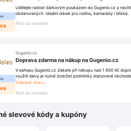
Udělejte radost dárkovým poukazem do Gugenio.cz a necht
obdarovaných. Ideální dárek pro rodinu, kamarády i blízké.
va
Platí do odvolání
eva
Gugenio.cz
Doprava zdarma na nákup na Gugenio.cz
V eshopu Gugenio.cz získate při nákupu nad 1 600 Kč dopr
využití slevy je nutné dodržet podmínky stanovené obchod
va
jsou zveřejněny na webových stránkách obchodu a mohou s
Zobrazit více
eva
Platí do odvolání
é slevové kódy a kupóny