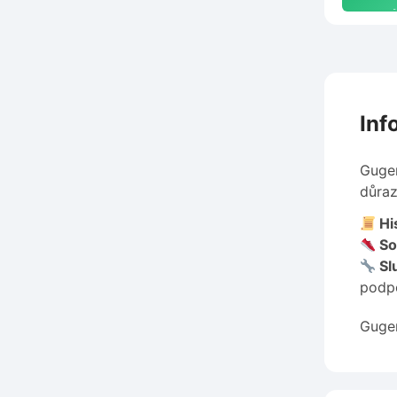
s
Inf
Gugen
důraz
His
So
Sl
podp
Gugen