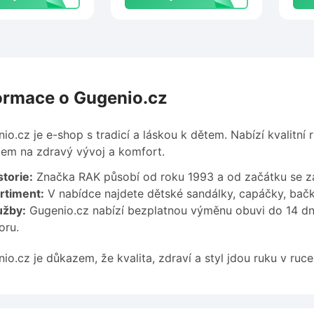
levu
ormace o Gugenio.cz
io.cz je e-shop s tradicí a láskou k dětem. Nabízí kvalitn
em na zdravý vývoj a komfort.
torie:
Značka RAK působí od roku 1993 a od začátku se za
rtiment:
V nabídce najdete dětské sandálky, capáčky, bačkor
užby:
Gugenio.cz nabízí bezplatnou výměnu obuvi do 14 dní
oru.
io.cz je důkazem, že kvalita, zdraví a styl jdou ruku v ruce