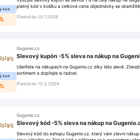
platný kód v košíku a celková cena objednávky se okamžitě 
ý kód
Platné do 10.7.2026
7%
Gugenio.cz
Slevový kupón -5% sleva na nákup na Gugeni
Ušetřete na nákupech na Gugenio.cz díky této slevě. Získej
sortiment a dopřejte si radost.
ý kód
Platné do 15.2.2026
5%
Gugenio.cz
Slevový kód -5% sleva na nákup na Gugenio.
Slevový kód do eshopu Gugenio.cz, který vám zlevní nákup 
slevy klikněte na Získat kód a přihlaste se k newsletteru p