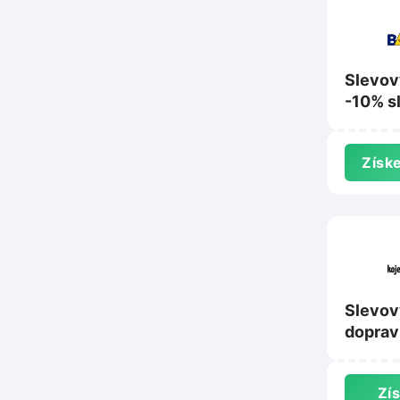
Slevov
-10% s
nákup 
Bambul
Získe
Slevov
doprav
Kojene
oblece
Zís