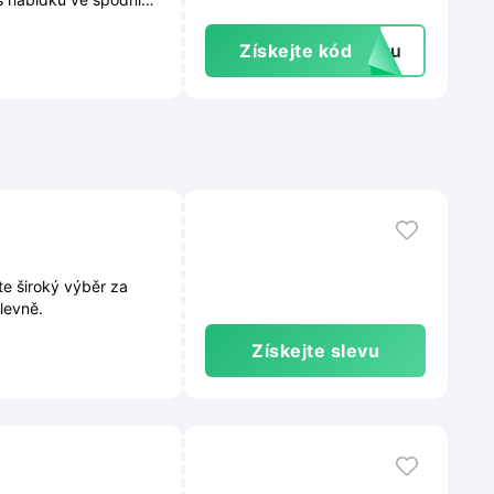
h a exkluzivních
Získejte kód
extu
te široký výběr za
levně.
Získejte slevu