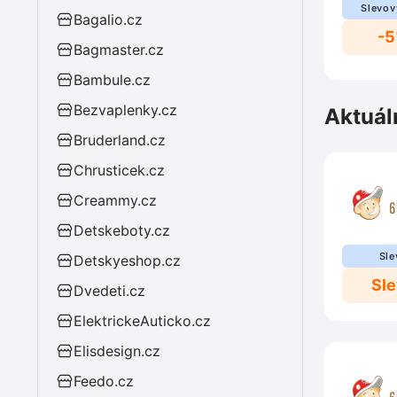
Slevov
Bagalio.cz
-
Bagmaster.cz
Bambule.cz
Bezvaplenky.cz
Aktuál
Bruderland.cz
Chrusticek.cz
Creammy.cz
Detskeboty.cz
Sle
Detskyeshop.cz
Sl
Dvedeti.cz
ElektrickeAuticko.cz
Elisdesign.cz
Feedo.cz