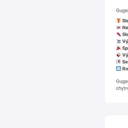
Gugen
Sl
Ne
Sl
Vý
Sp
Vý
Se
Ro
Gugen
chytr