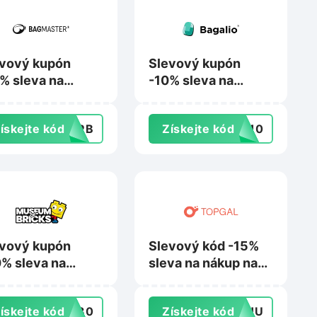
vový kupón
Slevový kupón
% sleva na
-10% sleva na
up na
značku BagMaster
master.cz
na Bagalio.cz
ískejte kód
GMRB
Získejte kód
ER10
vový kupón
Slevový kód -15%
% sleva na
sleva na nákup na
upenky na
Topgal.cz
seumofbricks.cz
ískejte kód
ER30
Získejte kód
TOHU