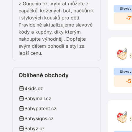
z Gugenio.cz. Vybírat můžete z
Slevov
capáčků, kožených bot, bačkůrek
i stylových kousků pro děti.
-
Pravidelně aktualizujeme slevové
kódy a kupóny, díky kterým
nakoupíte výhodněji. Dopřejte
svým dětem pohodlí a styl za
lepší cenu.
Slevov
Oblíbené obchody
-
4kids.cz
Babymall.cz
Babypatent.cz
Babysigns.cz
Babyz.cz