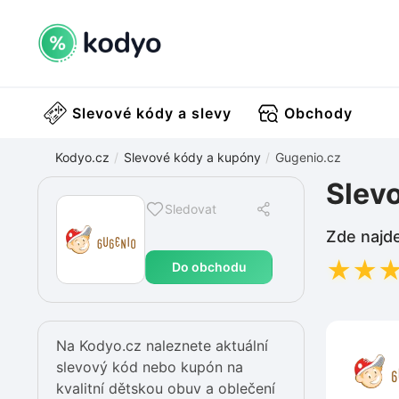
Slevové kódy a slevy
Obchody
Kodyo.cz
Slevové kódy a kupóny
Gugenio.cz
Slev
Sledovat
Zde najde
★
★
Do obchodu
Na Kodyo.cz naleznete aktuální
slevový kód nebo kupón na
kvalitní dětskou obuv a oblečení