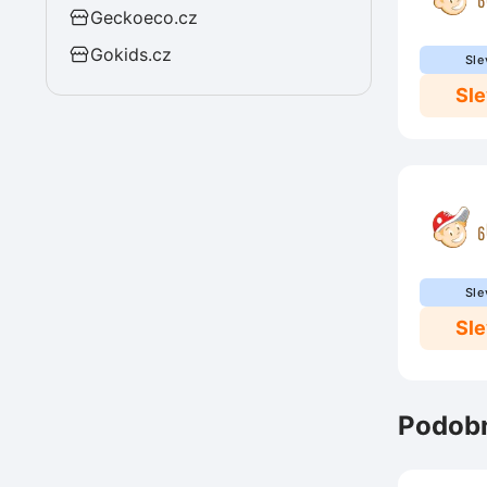
Geckoeco.cz
Gokids.cz
Sle
Sl
Sle
Sl
Podobn