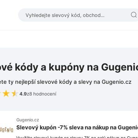
ové kódy a kupóny na Gugeni
te ty nejlepší slevové kódy a slevy na Gugenio.cz
★
★
★
4.9
z
8 hodnocení
Gugenio.cz
Slevový kupón -7% sleva na nákup na Gugeni
Využijte slevový kupón se slevou 7% na celý nákup na Gugen