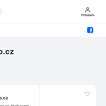
Přihlášení
o.cz
o.cz
io.cz. Stačí zadat