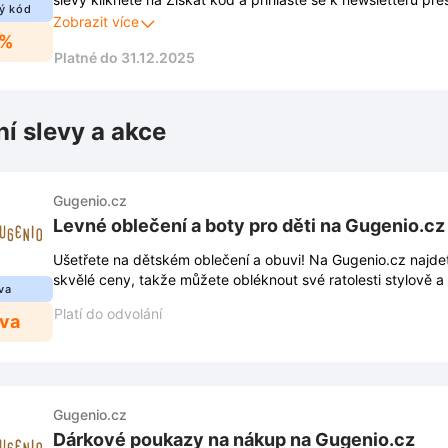
ý kód
rohu stránky. Budete tak mít přehled o nejnovějších kolekcíc
Zobrazit více
5%
slevách.
Platné do 31.12.2025
ní slevy a akce
Gugenio.cz
Levné oblečení a boty pro děti na Gugenio.cz
Ušetřete na dětském oblečení a obuvi! Na Gugenio.cz najde
skvělé ceny, takže můžete obléknout své ratolesti stylově a 
va
Platí do odvolání
eva
Gugenio.cz
Dárkové poukazy na nákup na Gugenio.cz