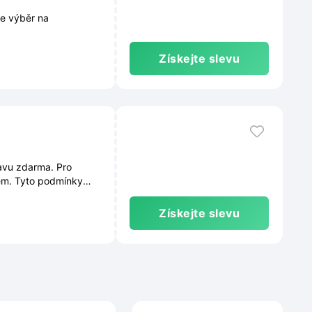
e výběr na
Získejte slevu
avu zdarma. Pro
em. Tyto podmínky
e průběžně měnit.
Získejte slevu