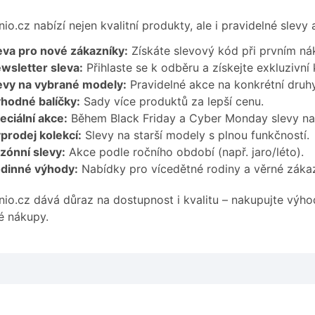
io.cz nabízí nejen kvalitní produkty, ale i pravidelné slevy
eva pro nové zákazníky:
Získáte slevový kód při prvním ná
wsletter sleva:
Přihlaste se k odběru a získejte exkluzivní
evy na vybrané modely:
Pravidelné akce na konkrétní druh
hodné balíčky:
Sady více produktů za lepší cenu.
eciální akce:
Během Black Friday a Cyber Monday slevy na 
prodej kolekcí:
Slevy na starší modely s plnou funkčností.
zónní slevy:
Akce podle ročního období (např. jaro/léto).
dinné výhody:
Nabídky pro vícedětné rodiny a věrné zákaz
io.cz dává důraz na dostupnost i kvalitu – nakupujte výhod
é nákupy.