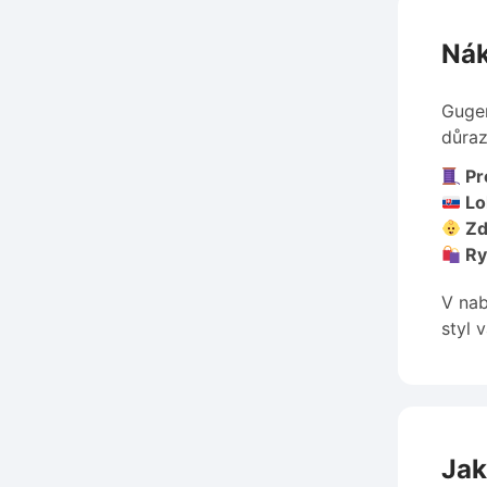
Nák
Gugen
důraz
Pre
Lo
Zd
Ry
V nab
styl v
Jak