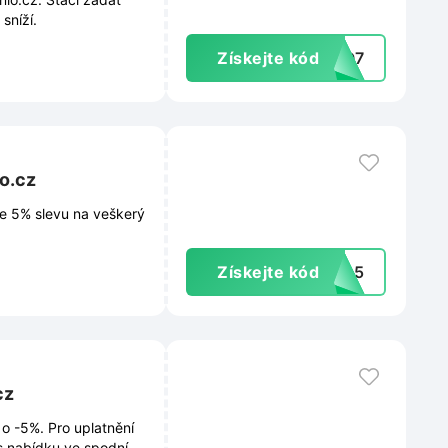
sníží.
Získejte kód
NIO7
o.cz
te 5% slevu na veškerý
Získejte kód
SKA5
cz
o -5%. Pro uplatnění
řes nabídku ve spodním