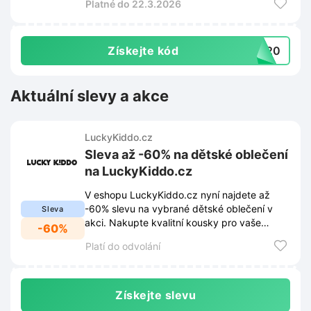
Platné do 22.3.2026
Získejte kód
RO20
Aktuální slevy a akce
LuckyKiddo.cz
Sleva až -60% na dětské oblečení
na LuckyKiddo.cz
V eshopu LuckyKiddo.cz nyní najdete až
-60% slevu na vybrané dětské oblečení v
Sleva
akci. Nakupte kvalitní kousky pro vaše
-60%
ratolesti za skvělé ceny.
Platí do odvolání
Získejte slevu