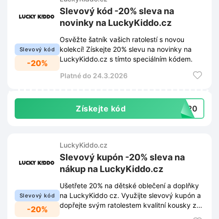
Slevový kód -20% sleva na
novinky na LuckyKiddo.cz
Osvěžte šatník vašich ratolestí s novou
kolekcí! Získejte 20% slevu na novinky na
Slevový kód
LuckyKiddo.cz s tímto speciálním kódem.
-20%
Platné do 24.3.2026
Získejte kód
RO20
LuckyKiddo.cz
Slevový kupón -20% sleva na
nákup na LuckyKiddo.cz
Ušetřete 20% na dětské oblečení a doplňky
na LuckyKiddo cz. Využijte slevový kupón a
Slevový kód
dopřejte svým ratolestem kvalitní kousky za
-20%
výhodnější ceny.