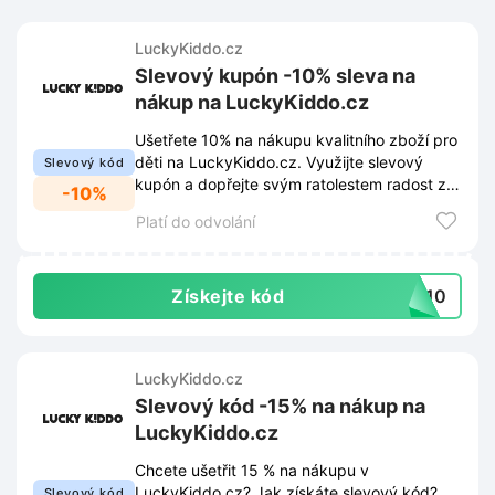
LuckyKiddo.cz
Slevový kupón -10% sleva na
nákup na LuckyKiddo.cz
Ušetřete 10% na nákupu kvalitního zboží pro
děti na LuckyKiddo.cz. Využijte slevový
Slevový kód
kupón a dopřejte svým ratolestem radost za
-10%
výhodnější cenu.
Platí do odvolání
Získejte kód
LK10
LuckyKiddo.cz
Slevový kód -15% na nákup na
LuckyKiddo.cz
Chcete ušetřit 15 % na nákupu v
LuckyKiddo.cz? Jak získáte slevový kód?
Slevový kód