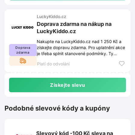
LuckyKiddo.cz
Doprava zdarma na nákup na
LuckyKiddo.cz
Nakupte na LuckyKiddo.cz nad 1 250 Kč a
získejte dopravu zdarma. Pro uplatnění akce
Doprava
zdarma
je třeba splnit stanovené podmínky. Ty
najdete na webu obchodu, kde se mohou
Platí do odvolání
měnit.
Získejte slevu
Podobné slevové kódy a kupóny
Slevový kód -100 Kč sleva na