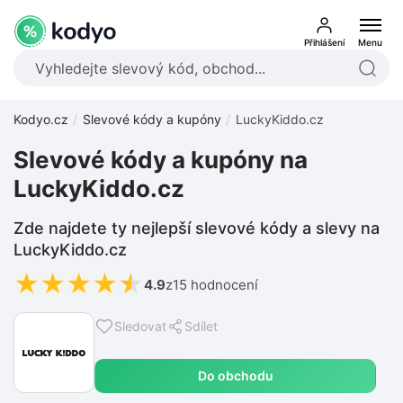
Přihlášení
Menu
Kodyo.cz
Slevové kódy a kupóny
LuckyKiddo.cz
Slevové kódy a kupóny na
LuckyKiddo.cz
Zde najdete ty nejlepší slevové kódy a slevy na
LuckyKiddo.cz
★
★
★
★
★
4.9
z
15 hodnocení
Sledovat
Sdílet
Do obchodu