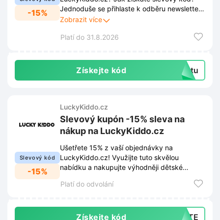
Jednoduše se přihlaste k odběru newsletteru
-15%
přes vyskakovací okno na LuckyKiddo.cz.
Zobrazit více
Tímto získáte slevový kód a zároveň vám
Platí do 31.8.2026
neuniknou žádné novinky, slevy ani
exkluzivní nabídky.
Získejte kód
extu
LuckyKiddo.cz
Slevový kupón -15% sleva na
nákup na LuckyKiddo.cz
Ušetřete 15% z vaší objednávky na
LuckyKiddo.cz! Využijte tuto skvělou
Slevový kód
nabídku a nakupujte výhodněji dětské
-15%
oblečení a doplňky.
Platí do odvolání
Získejte kód
EJTE