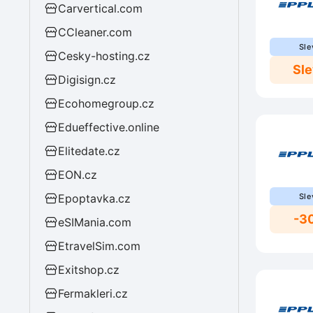
Carvertical.com
CCleaner.com
Sle
Cesky-hosting.cz
Sl
Digisign.cz
Ecohomegroup.cz
Edueffective.online
Elitedate.cz
EON.cz
Epoptavka.cz
Sle
-3
eSIMania.com
EtravelSim.com
Exitshop.cz
Fermakleri.cz