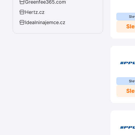
Greenfee365.com
Hertz.cz
Sle
Idealninajemce.cz
Sl
Sle
Sl