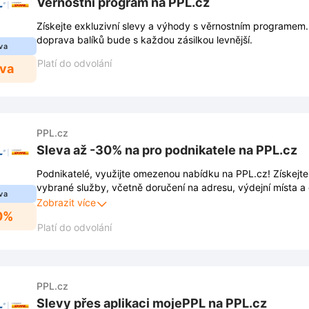
Věrnostní program na PPL.cz
Získejte exkluzivní slevy a výhody s věrnostním programem. 
doprava balíků bude s každou zásilkou levnější.
va
Platí do odvolání
eva
PPL.cz
Sleva až -30% na pro podnikatele na PPL.cz
Podnikatelé, využijte omezenou nabídku na PPL.cz! Získejte
vybrané služby, včetně doručení na adresu, výdejní místa a 
va
vztahuje i na dobírku, oblíbenou službu pro vaše zákazníky.
Zobrazit více
0%
Platí do odvolání
PPL.cz
Slevy přes aplikaci mojePPL na PPL.cz