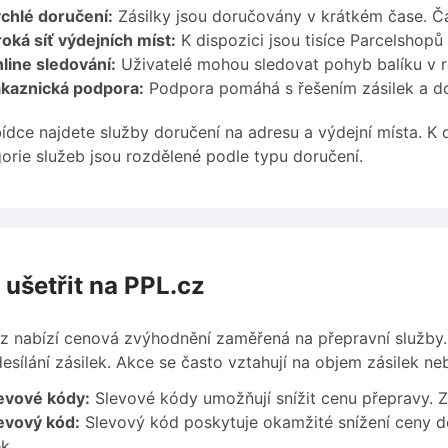
chlé doručení:
Zásilky jsou doručovány v krátkém čase. Ča
roká síť výdejních míst:
K dispozici jsou tisíce Parcelshopů 
line sledování:
Uživatelé mohou sledovat pohyb balíku v re
kaznická podpora:
Podpora pomáhá s řešením zásilek a do
ídce najdete služby doručení na adresu a výdejní místa. K 
orie služeb jsou rozdělené podle typu doručení.
 ušetřit na PPL.cz
z nabízí cenová zvýhodnění zaměřená na přepravní služby
desílání zásilek. Akce se často vztahují na objem zásilek ne
evové kódy:
Slevové kódy umožňují snížit cenu přepravy. Z
evový kód:
Slevový kód poskytuje okamžité snížení ceny do
k.