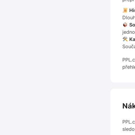
Hi
Dlouh
So
jednot
Ka
Součá
PPL.c
přehl
Nák
PPL.c
sledo