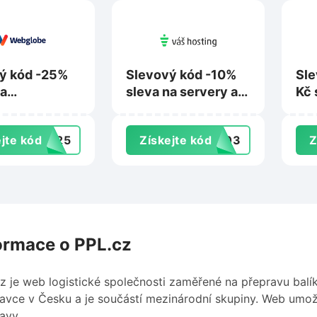
ý kód -25%
Slevový kód -10%
Sle
na
sleva na servery a
Kč 
ting Plus na
hosting na Vas-
cer
obe.cz
hosting.cz
Pos
jte kód
NG25
Získejte kód
2303
Z
Ces
ormace o PPL.cz
z je web logistické společnosti zaměřené na přepravu balík
avce v Česku a je součástí mezinárodní skupiny. Web umož
avy.