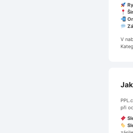
Ry
Ši
On
Zá
V nab
Kateg
Jak
PPL.c
při o
Sl
Sl
zásile