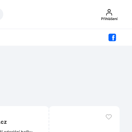
Přihlášení
L.cz
í odeslání balíku.