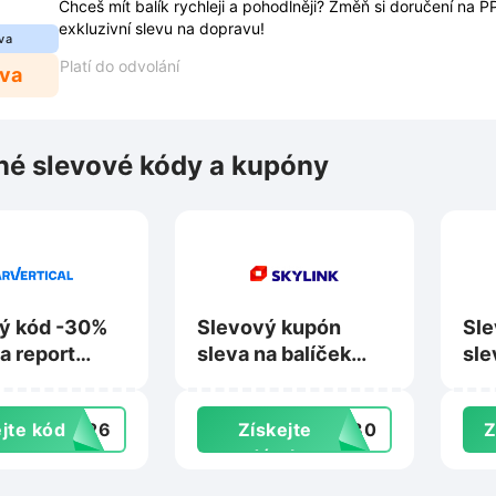
Chceš mít balík rychleji a pohodlněji? Změň si doručení na PP
exkluzivní slevu na dopravu!
va
Platí do odvolání
eva
é slevové kódy a kupóny
ý kód -30%
Slevový kupón
Sle
a report
sleva na balíček
sle
e vozidla na
KOMBI+ na měsíc
zda
tical.com
zdarma na
We
jte kód
2026
Získejte
OB30
Z
Skylink.cz
Act
dárek