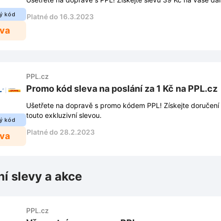
ý kód
Platné do 16.3.2023
eva
PPL.cz
Promo kód sleva na poslání za 1 Kč na PPL.cz
Ušetřete na dopravě s promo kódem PPL! Získejte doručení b
touto exkluzivní slevou.
ý kód
Platné do 28.2.2023
eva
ní slevy a akce
PPL.cz