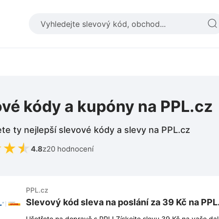
ové kódy a kupóny na PPL.cz
te ty nejlepší slevové kódy a slevy na PPL.cz
★
★
★
4.8
z
20 hodnocení
PPL.cz
Slevový kód sleva na poslání za 39 Kč na PP
Ušetřete na dopravě s PPL! Získejte slevu 39 Kč na vaše dalš