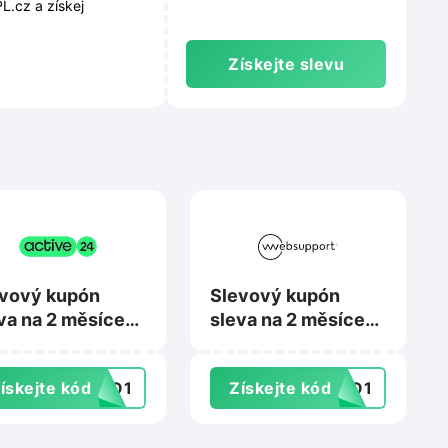
L.cz a získej
Získejte slevu
vový kupón
Slevový kupón
va na 2 měsíce
sleva na 2 měsíce
rma na
zdarma na Hosting
bhosting na
na Websupport.cz
ískejte kód
SKO1
Získejte kód
SKO1
ive24.cz