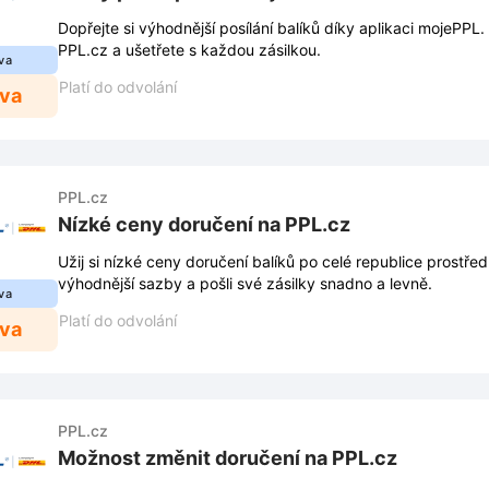
Dopřejte si výhodnější posílání balíků díky aplikaci mojePPL.
PPL.cz a ušetřete s každou zásilkou.
va
Platí do odvolání
eva
PPL.cz
Nízké ceny doručení na PPL.cz
Užij si nízké ceny doručení balíků po celé republice prostřed
výhodnější sazby a pošli své zásilky snadno a levně.
va
Platí do odvolání
eva
PPL.cz
Možnost změnit doručení na PPL.cz