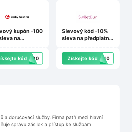
vový kupón -100
Slevový kód -10%
sleva na
sleva na předplatné
tifikát
na Sweetbun.ai
itiveSSL DV na
ískejte kód
E100
Získejte kód
ET10
ky-hosting.cz
ů a doručovací služby. Firma patří mezi hlavní
ňuje správu zásilek a přístup ke službám