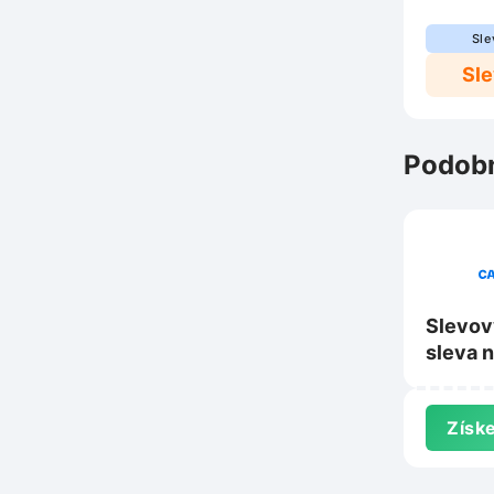
Sle
Sl
Podobn
Slevov
sleva n
histori
Carver
Získe