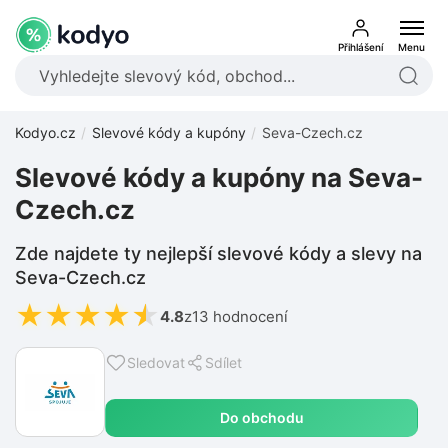
Přihlášení
Menu
Kodyo.cz
Slevové kódy a kupóny
Seva-Czech.cz
Slevové kódy a kupóny na Seva-
Czech.cz
Zde najdete ty nejlepší slevové kódy a slevy na
Seva-Czech.cz
★
★
★
★
★
4.8
z
13 hodnocení
Sledovat
Sdílet
Do obchodu