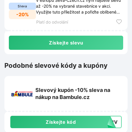
V eshopu Seva-Czech.cz nyní najdete slevu
až -20% na vybrané stavebnice v akci.
Sleva
Využijte tuto příležitost a pořiďte oblíbené
-20%
produkty za výhodnější ceny.
Platí do odvolání
Získejte slevu
Podobné slevové kódy a kupóny
Slevový kupón -10% sleva na
nákup na Bambule.cz
Získejte kód
N2HV