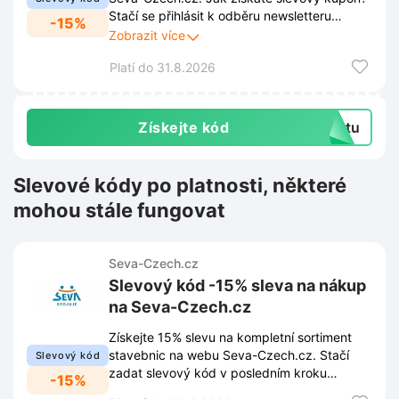
Stačí se přihlásit k odběru newsletteru
-15%
prostřednictvím vyskakovacího okna na
Zobrazit více
webových stránkách. Přihlášením k odběru
Platí do 31.8.2026
zajistíte stálý přehled o všech novinkách,
akcích i exkluzivních nabídkách. Díky tomu
bude každý další nákup výhodnější.
Získejte kód
extu
Slevové kódy po platnosti, některé
mohou stále fungovat
Seva-Czech.cz
Slevový kód -15% sleva na nákup
na Seva-Czech.cz
Získejte 15% slevu na kompletní sortiment
stavebnic na webu Seva-Czech.cz. Stačí
Slevový kód
zadat slevový kód v posledním kroku
-15%
objednávky a cena se okamžitě sníží.